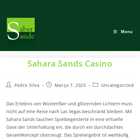
Skip
to
content
Menu
Sahara Sands Casino
Post
Post
Post
Pedro Silva
Março 7, 2025
Uncategorized
author:
published:
category:
Das Erlebnis von Wüstenflair und glitzernden Lichtern muss
nicht auf eine Reise nach Las Vegas beschränkt bleiben. Mit
Sahara Sands tauchen Spielbegeisterte in eine virtuelle
Oase der Unterhaltung ein, die durch ein durchdachtes
Gesamtkonzept überzeugt. Das Spielangebot ist weitläufig