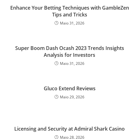
Enhance Your Betting Techniques with GambleZen
Tips and Tricks
Maio 31, 2026
Super Boom Dash Ocash 2023 Trends Insights
Analysis for Investors
Maio 31, 2026
Gluco Extend Reviews
Maio 29, 2026
Licensing and Security at Admiral Shark Casino
Maio 28, 2026