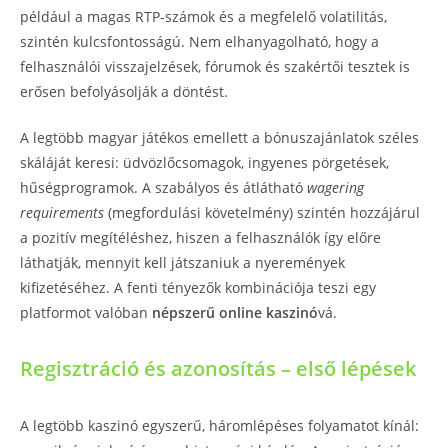
például a magas RTP‑számok és a megfelelő volatilitás,
szintén kulcsfontosságú. Nem elhanyagolható, hogy a
felhasználói visszajelzések, fórumok és szakértői tesztek is
erősen befolyásolják a döntést.
A legtöbb magyar játékos emellett a bónuszajánlatok széles
skáláját keresi: üdvözlőcsomagok, ingyenes pörgetések,
hűségprogramok. A szabályos és átlátható
wagering
requirements
(megfordulási követelmény) szintén hozzájárul
a pozitív megítéléshez, hiszen a felhasználók így előre
láthatják, mennyit kell játszaniuk a nyeremények
kifizetéséhez. A fenti tényezők kombinációja teszi egy
platformot valóban
népszerű online kaszinó
vá.
Regisztráció és azonosítás – első lépések
A legtöbb kaszinó egyszerű, háromlépéses folyamatot kínál: