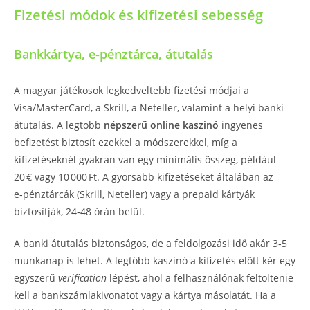
Fizetési módok és kifizetési sebesség
Bankkártya, e‑pénztárca, átutalás
A magyar játékosok legkedveltebb fizetési módjai a
Visa/MasterCard, a Skrill, a Neteller, valamint a helyi banki
átutalás. A legtöbb
népszerű online kaszinó
ingyenes
befizetést biztosít ezekkel a módszerekkel, míg a
kifizetéseknél gyakran van egy minimális összeg, például
20 € vagy 10 000 Ft. A gyorsabb kifizetéseket általában az
e‑pénztárcák (Skrill, Neteller) vagy a prepaid kártyák
biztosítják, 24‑48 órán belül.
A banki átutalás biztonságos, de a feldolgozási idő akár 3‑5
munkanap is lehet. A legtöbb kaszinó a kifizetés előtt kér egy
egyszerű
verification
lépést, ahol a felhasználónak feltöltenie
kell a bankszámlakivonatot vagy a kártya másolatát. Ha a