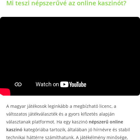
Mi teszi népszerűvé az online kaszinót?
A magyar játékosok leginkább a megbízható licenc, a
változatos játékválaszték és a gyors kifizetés alapján
választanak platformot. Ha egy kaszinó
népszerű online
kaszinó
kategóriába tartozik, általában jó hírnévre és stabil
technikai háttérre számíthatunk. A játékélmény minősége,