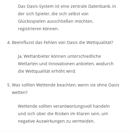
Das Oasis-System ist eine zentrale Datenbank, in
der sich Spieler, die sich selbst von
Glücksspielen ausschließen möchten,
registrieren können.
Beeinflusst das Fehlen von Oasis die Wettqualität?
Ja, Wettanbieter können unterschiedliche
Wettarten und Innovationen anbieten, wodurch
die Wettqualität erhöht wird.
Was sollten Wettende beachten, wenn sie ohne Oasis
wetten?
Wettende sollten verantwortungsvoll handeln
und sich über die Risiken im Klaren sein, um
negative Auswirkungen zu vermeiden.