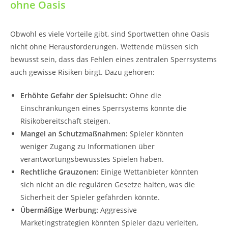
ohne Oasis
Obwohl es viele Vorteile gibt, sind Sportwetten ohne Oasis
nicht ohne Herausforderungen. Wettende müssen sich
bewusst sein, dass das Fehlen eines zentralen Sperrsystems
auch gewisse Risiken birgt. Dazu gehören:
Erhöhte Gefahr der Spielsucht:
Ohne die
Einschränkungen eines Sperrsystems könnte die
Risikobereitschaft steigen.
Mangel an Schutzmaßnahmen:
Spieler könnten
weniger Zugang zu Informationen über
verantwortungsbewusstes Spielen haben.
Rechtliche Grauzonen:
Einige Wettanbieter könnten
sich nicht an die regulären Gesetze halten, was die
Sicherheit der Spieler gefährden könnte.
Übermäßige Werbung:
Aggressive
Marketingstrategien könnten Spieler dazu verleiten,