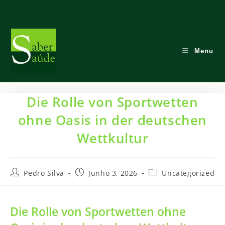
Skip
to
content
Menu
Die Rolle von Sportwetten
ohne Oasis in der deutschen
Wettkultur
Post
Post
Post
Pedro Silva
Junho 3, 2026
Uncategorized
author:
published:
category:
Die Rolle von Sportwetten ohne