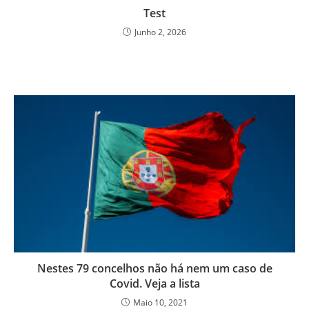
Test
Junho 2, 2026
Nestes 79 concelhos não há nem um caso de
Covid. Veja a lista
Maio 10, 2021