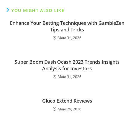
YOU MIGHT ALSO LIKE
Enhance Your Betting Techniques with GambleZen
Tips and Tricks
Maio 31, 2026
Super Boom Dash Ocash 2023 Trends Insights
Analysis for Investors
Maio 31, 2026
Gluco Extend Reviews
Maio 29, 2026