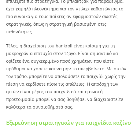
επιλέξετε πιο στρατηγικά. Το μπλακτζάκ, για παράδειγμα,
έχει χαμηλό πλεονέκτημα για τον ντίλερ, καθιστώντας το
πιο ευνοϊκό για τους παίκτες αν εφαρμοστούν σωστές
στρατηγικές, όπως η στρατηγική βασισμένη στις
πιθανότητες.
Τέλος, η διαχείριση του bankroll είναι κρίσιμη για τη
μακροχρόνια επιτυχία στον τζόγο. Είναι σημαντικό να
ορίζετε ένα συγκεκριμένο ποσό χρημάτων που είστε
πρόθυμοι να χάσετε και να μην το υπερβαίνετε. Με αυτόν
τον τρόπο, μπορείτε να απολαύσετε το παιχνίδι χωρίς την
πίεση να κερδίσετε πίσω τις απώλειες. Η αποδοχή των
ηττών είναι μέρος του παιχνιδιού και η σωστή
προετοιμασία μπορεί να σας βοηθήσει να διαχειριστείτε
καλύτερα τα συναισθήματά σας.
Εξερεύνηση στρατηγικών για παιχνίδια καζίνο