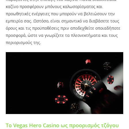
καζίνο προσφέρουν μπόνους καλωσορίσματος και
προωθητικές ενέργειες που μπορούν να βελτιώσουν την
εμπειρία σας. Ωστόσο, είναι σημαντικό να διαβάσετε τους
όρους και τις προϋποθέσεις πριν αποδεχθείτε οποιαδήποτε
προσφορά, ώστε να γνωρίζετε τα πλεονεκτήματα και τους
περιορισμούς της.
Το Vegas Hero Casino ως προορισμός τζόγου