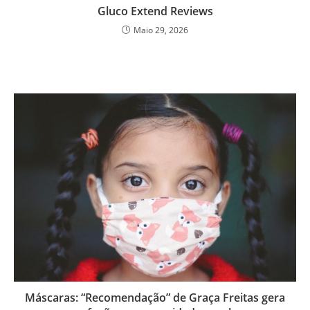
Gluco Extend Reviews
Maio 29, 2026
Máscaras: “Recomendação” de Graça Freitas gera