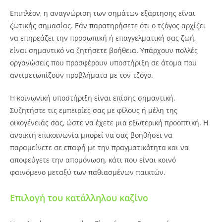
Επιπλέον, η αναγνώριση των σημάτων εξάρτησης είναι
ζωτικής σημασίας. Εάν παρατηρήσετε ότι ο τζόγος αρχίζει
να επηρεάζει την προσωπική ή επαγγελματική σας ζωή,
είναι σημαντικό να ζητήσετε βοήθεια. Υπάρχουν πολλές
οργανώσεις που προσφέρουν υποστήριξη σε άτομα που
αντιμετωπίζουν προβλήματα με τον τζόγο.
Η κοινωνική υποστήριξη είναι επίσης σημαντική.
Συζητήστε τις εμπειρίες σας με φίλους ή μέλη της
οικογένειάς σας, ώστε να έχετε μια εξωτερική προοπτική. Η
ανοικτή επικοινωνία μπορεί να σας βοηθήσει να
παραμείνετε σε επαφή με την πραγματικότητα και να
αποφεύγετε την απομόνωση, κάτι που είναι κοινό
φαινόμενο μεταξύ των παθιασμένων παικτών.
Επιλογή του κατάλληλου καζίνο