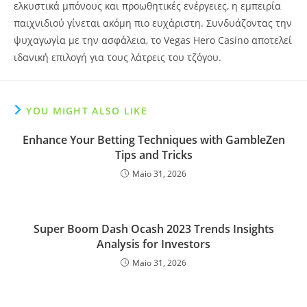
ελκυστικά μπόνους και προωθητικές ενέργειες, η εμπειρία
παιχνιδιού γίνεται ακόμη πιο ευχάριστη. Συνδυάζοντας την
ψυχαγωγία με την ασφάλεια, το Vegas Hero Casino αποτελεί
ιδανική επιλογή για τους λάτρεις του τζόγου.
YOU MIGHT ALSO LIKE
Enhance Your Betting Techniques with GambleZen
Tips and Tricks
Maio 31, 2026
Super Boom Dash Ocash 2023 Trends Insights
Analysis for Investors
Maio 31, 2026