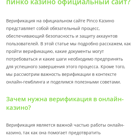
пинко казино официальный сайт?
Верификация на официальном сайте Pinco Казино
представляет собой обязательный процесс,
обеспечивающий безопасность и защиту аккаунтов
пользователей. В этой статье мы подробно расскажем, как
пройти верификацию, какие документы могут
потребоваться и какие шаги необходимо предпринять
для успешного завершения этого процесса. Кроме того,
мы рассмотрим важность верификации в контексте
онлайн-гемблинга и поделимся полезными советами.
Зачем нужна верификация в онлайн-
казино?
Верификация является важной частью работы онлайн-
казино, так как она помогает предотвратить