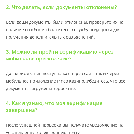
2. Что делать, если документы отклонены?
Если ваши документы были отклонены, проверьте их на
наличие ошибок и обратитесь в службу поддержки для
получения дополнительных разъяснений.
3. Можно ли пройти верификацию через
мобильное приложение?
Да, верификация доступна как через сайт, так и через
мобильное приложение Pinco Казино. Убедитесь, что все
документы загружены корректно.
4. Как я узнаю, что моя верификация
завершена?
После успешной проверки вы получите уведомление на
установленную электронную почту.