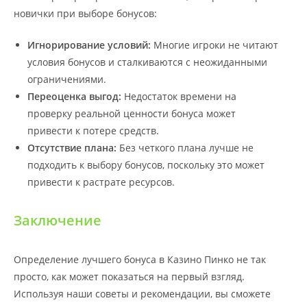
новички при выборе бонусов:
Игнорирование условий:
Многие игроки не читают
условия бонусов и сталкиваются с неожиданными
ограничениями.
Переоценка выгод:
Недостаток времени на
проверку реальной ценности бонуса может
привести к потере средств.
Отсутствие плана:
Без четкого плана лучше не
подходить к выбору бонусов, поскольку это может
привести к растрате ресурсов.
Заключение
Определение лучшего бонуса в Казино Пинко не так
просто, как может показаться на первый взгляд.
Используя наши советы и рекомендации, вы сможете