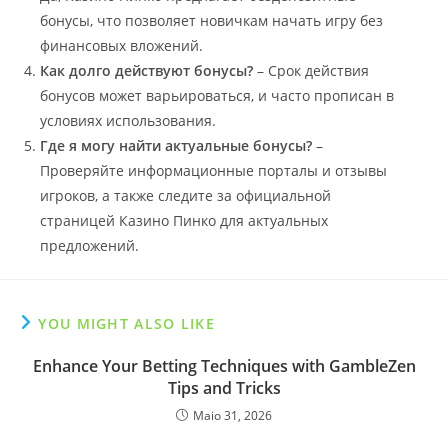
бонусы, что позволяет новичкам начать игру без
финансовых вложений.
Как долго действуют бонусы?
– Срок действия
бонусов может варьироваться, и часто прописан в
условиях использования.
Где я могу найти актуальные бонусы?
–
Проверяйте информационные порталы и отзывы
игроков, а также следите за официальной
страницей Казино Пинко для актуальных
предложений.
YOU MIGHT ALSO LIKE
Enhance Your Betting Techniques with GambleZen
Tips and Tricks
Maio 31, 2026