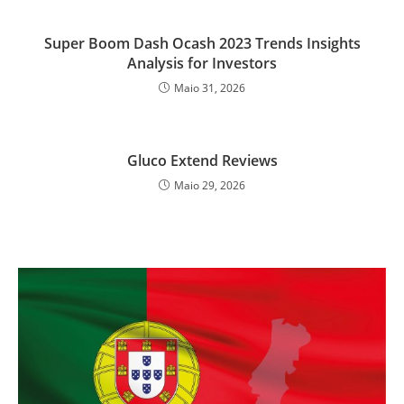
Super Boom Dash Ocash 2023 Trends Insights
Analysis for Investors
Maio 31, 2026
Gluco Extend Reviews
Maio 29, 2026