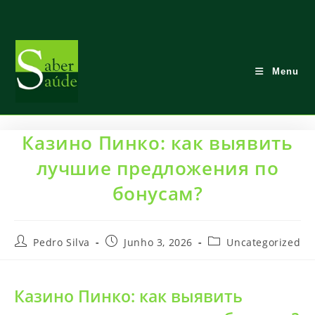
Skip
to
content
Menu
Казино Пинко: как выявить
лучшие предложения по
бонусам?
Post
Post
Post
Pedro Silva
Junho 3, 2026
Uncategorized
author:
published:
category:
Казино Пинко: как выявить