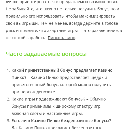
лучше ориентироваться в предлагаемых возможностях.
Не забывайте, что важно не только получить бонус, но и
правильно его использовать, чтобы максимизировать
свои выигрыши. Тем не менее, всегда держите в голове
риск и помните, что азартные игры — это развлечение, а
не способ заработка
Пинко казино
.
Часто задаваемые вопросы
Какой приветственный бонус предлагает Казино
Пинко?
– Казино Пинко предоставляет щедрый
приветственный бонус, который можно получить
при первом депозите.
Какие игры поддерживают бонусы?
– Обычно
бонусы применимы к широкому спектру игр,
включая слоты и настольные игры.
Есть ли в Казино Пинко бездепозитные бонусы?
–
Да, Казино Пинко предлагает бездепозитные