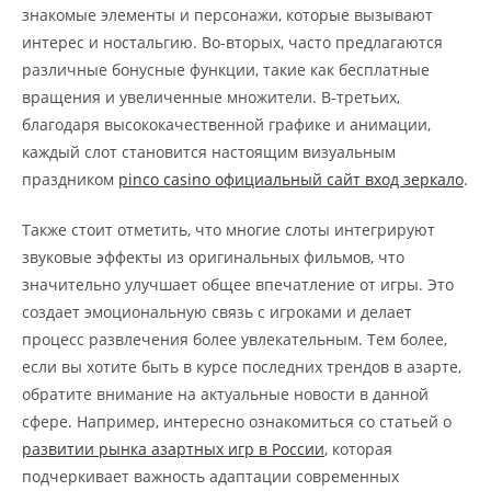
знакомые элементы и персонажи, которые вызывают
интерес и ностальгию. Во-вторых, часто предлагаются
различные бонусные функции, такие как бесплатные
вращения и увеличенные множители. В-третьих,
благодаря высококачественной графике и анимации,
каждый слот становится настоящим визуальным
праздником
pinco casino официальный сайт вход зеркало
.
Также стоит отметить, что многие слоты интегрируют
звуковые эффекты из оригинальных фильмов, что
значительно улучшает общее впечатление от игры. Это
создает эмоциональную связь с игроками и делает
процесс развлечения более увлекательным. Тем более,
если вы хотите быть в курсе последних трендов в азарте,
обратите внимание на актуальные новости в данной
сфере. Например, интересно ознакомиться со статьей о
развитии рынка азартных игр в России
, которая
подчеркивает важность адаптации современных