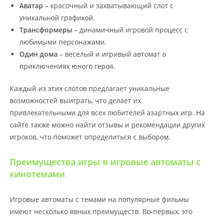
Аватар
– красочный и захватывающий слот с
уникальной графикой.
Трансформеры
– динамичный игровой процесс с
любимыми персонажами.
Один дома
– веселый и игривый автомат о
приключениях юного героя.
Каждый из этих слотов предлагает уникальные
возможностей выиграть, что делает их
привлекательными для всех любителей азартных игр. На
сайте также можно найти отзывы и рекомендации других
игроков, что поможет определиться с выбором.
Преимущества игры в игровые автоматы с
кинотемами
Игровые автоматы с темами на популярные фильмы
имеют несколько явных преимуществ. Во-первых, это