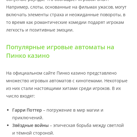
Например, слоты, основанные на фильмах ужасов, могут
включать элементы страха и неожиданные повороты, в
то время как романтические комедии подарят игрокам
легкость и позитивные эмоции.
Популярные игровые автоматы на
Пинко казино
На официальном сайте Пинко казино представлено
множество игровых автоматов с кинотемами. Некоторые
из них стали настоящими хитами среди игроков. В их
число входят:
Гарри Поттер
– погружение в мир магии и
приключений.
Звёздные войны
– эпическая борьба между светлой
и тёмной стороной.