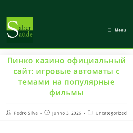
Skip
to
content
Menu
Пинко казино официальный
сайт: игровые автоматы с
темами на популярные
фильмы
Post
Post
Post
Pedro Silva
Junho 3, 2026
Uncategorized
author:
published:
category: