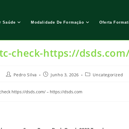
r Saúde
Modalidade De Formação
Oferta Format
tc-check-https://dsds.com
Post
Post
Post
Pedro Silva
Junho 3, 2026
Uncategorized
author:
published:
category:
heck https://dsds.com/ – https://dsds.com