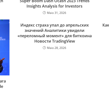
th
Super Boom Dash Ocash 2023 Trends
Insights Analysis for Investors
Maio 31, 2026
Индекс страха упал до апрельских
Как
значений Аналитики увидели
«переломный момент» для биткоина
Новости TradingView
Maio 28, 2026
ara
de