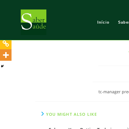
Skip
to
content
Início
Sabe
tc-manager prec
YOU MIGHT ALSO LIKE