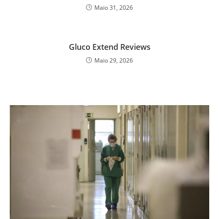
Maio 31, 2026
Gluco Extend Reviews
Maio 29, 2026