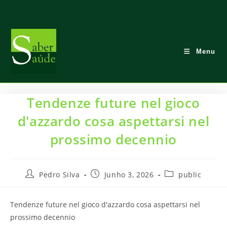
Skip
to
content
Menu
Tendenze future nel gioco
d'azzardo cosa aspettarsi nel
prossimo decennio
Post
Post
Post
Pedro Silva
Junho 3, 2026
public
author:
published:
category:
Tendenze future nel gioco d'azzardo cosa aspettarsi nel
prossimo decennio