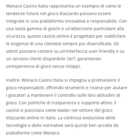
Wonaco Casino Italia rappresenta un esempio di come le
tendenze future nel gioco d’azzardo possono essere
integrate in una piattaforma innovativa e responsabile. Con
una vasta gamma di giochi e un’attenzione particolare alla
sicurezza, questo casinò online è progettato per soddisfare
le esigenze di una clientela sempre più diversificata. Gli
utenti possono contare su un’interfaccia user-friendly e su
un servizio clienti disponibile 24/7, garantendo
un’esperienza di gioco senza intoppi.
Inoltre, Wonaco Casino Italia si impegna a promuovere il
gioco responsabile, offrendo strumenti e risorse per aiutare
i giocatori a mantenere il controllo sulle loro abitudini di
gioco. Con politiche di trasparenza e supporto attivo, il
casinò si posiziona come leader nel settore del gioco
d’azzardo online in Italia. La continua evoluzione delle
tecnologie e delle normative sarà quindi ben accolta da
piattaforme come Wonaco.