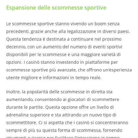
Espansione delle scommesse sportive
Le scommesse sportive stanno vivendo un boom senza
precedenti, grazie anche alla legalizzazione in diversi paesi.
Questa tendenza è destinata a continuare nel prossimo
decennio, con un aumento del numero di eventi sportivi
disponibili per le scommesse e una maggiore varietà di
opzioni. I casinò stanno investendo in piattaforme per
scommesse sportive più avanzate, che offrono un’esperienza
utente migliore e informazioni in tempo reale.
Inoltre, la popolarità delle scommesse in diretta sta
aumentando, consentendo ai giocatori di scommettere
durante le partite. Questa opzione offre un livello di
adrenalina superiore e sta attirando un nuovo tipo di
scommettitore. Ci si aspetta che i casinò si concentreranno
sempre di più su questa forma di scommessa, fornendo
strumenti e risorse per facilitare l’interazione in tempo