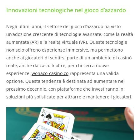
Innovazioni tecnologiche nel gioco d’azzardo
Negli ultimi anni, il settore del gioco d’azzardo ha visto
un’adozione crescente di tecnologie avanzate, come la realtà
aumentata (AR) e la realtà virtuale (VR). Queste tecnologie
non solo offrono esperienze immersive, ma permettono
anche ai giocatori di sentirsi parte di un ambiente di casinò
reale, anche da casa. Inoltre, per chi cerca nuove
esperienze,
wonaco-casino.co
rappresenta una valida
opzione. Questa tendenza è destinata ad aumentare nel
prossimo decennio, con piattaforme che investiranno in
soluzioni più sofisticate per attrarre e mantenere i giocatori.