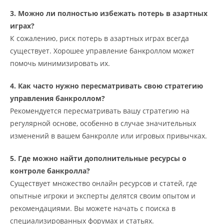
3. Можно ли полностью избежать потерь в азартных
играх?
К сожалению, риск потерь в азартных играх всегда
существует. Хорошее управление банкроллом может
помочь минимизировать их.
4. Как часто нужно пересматривать свою стратегию
управления банкроллом?
Рекомендуется пересматривать вашу стратегию на
регулярной основе, особенно в случае значительных
изменений в вашем банкролле или игровых привычках.
5. Где можно найти дополнительные ресурсы о
контроле банкролла?
Существует множество онлайн ресурсов и статей, где
опытные игроки и эксперты делятся своим опытом и
рекомендациями. Вы можете начать с поиска в
специализированных форумах и статьях.