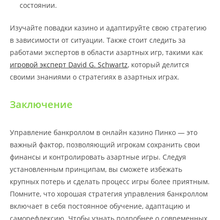
состоянии.
Изучайте повадки казино и адаптируйте свою стратегию
в зависимости от ситуации. Также стоит следить за
работами экспертов в области азартных игр, такими как
игровой эксперт David G. Schwartz
, который делится
своими знаниями о стратегиях в азартных играх.
Заключение
Управление банкроллом в онлайн казино Пинко — это
важный фактор, позволяющий игрокам сохранить свои
финансы и контролировать азартные игры. Следуя
установленным принципам, вы сможете избежать
крупных потерь и сделать процесс игры более приятным.
Помните, что хорошая стратегия управления банкроллом
включает в себя постоянное обучение, адаптацию и
саморефлексию. Чтобы узнать подробнее о современных