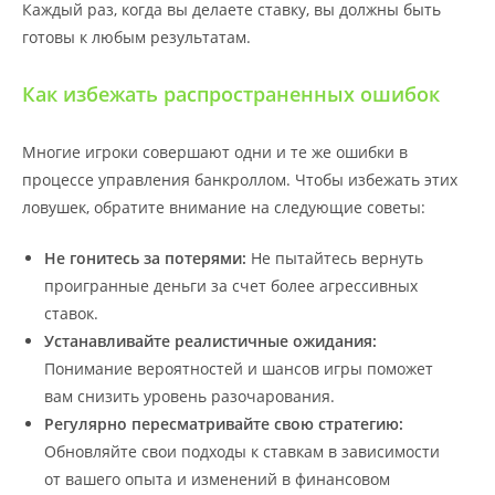
Каждый раз, когда вы делаете ставку, вы должны быть
готовы к любым результатам.
Как избежать распространенных ошибок
Многие игроки совершают одни и те же ошибки в
процессе управления банкроллом. Чтобы избежать этих
ловушек, обратите внимание на следующие советы:
Не гонитесь за потерями:
Не пытайтесь вернуть
проигранные деньги за счет более агрессивных
ставок.
Устанавливайте реалистичные ожидания:
Понимание вероятностей и шансов игры поможет
вам снизить уровень разочарования.
Регулярно пересматривайте свою стратегию:
Обновляйте свои подходы к ставкам в зависимости
от вашего опыта и изменений в финансовом