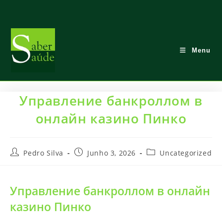
Skip
to
content
Menu
Управление банкроллом в
онлайн казино Пинко
Post
Post
Post
Pedro Silva
Junho 3, 2026
Uncategorized
author:
published:
category:
Управление банкроллом в онлайн
казино Пинко