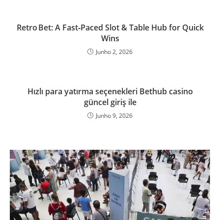
Retro Bet: A Fast‑Paced Slot & Table Hub for Quick
Wins
Junho 2, 2026
Hızlı para yatırma seçenekleri Bethub casino
güncel giriş ile
Junho 9, 2026