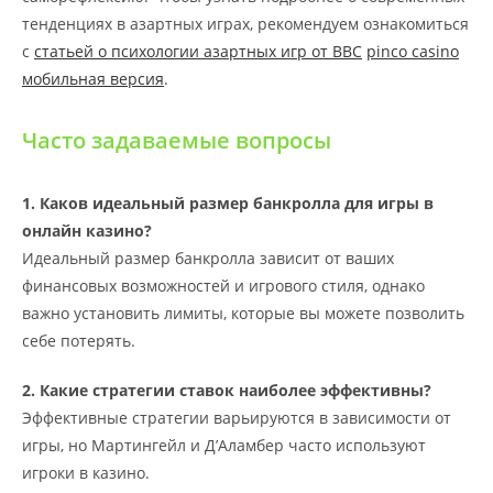
тенденциях в азартных играх, рекомендуем ознакомиться
с
статьей о психологии азартных игр от BBC
pinco casino
мобильная версия
.
Часто задаваемые вопросы
1. Каков идеальный размер банкролла для игры в
онлайн казино?
Идеальный размер банкролла зависит от ваших
финансовых возможностей и игрового стиля, однако
важно установить лимиты, которые вы можете позволить
себе потерять.
2. Какие стратегии ставок наиболее эффективны?
Эффективные стратегии варьируются в зависимости от
игры, но Мартингейл и Д’Aламбер часто используют
игроки в казино.