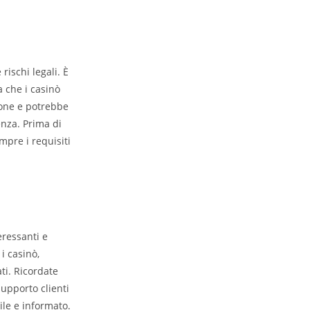
ischi legali. È
a che i casinò
zione e potrebbe
enza. Prima di
empre i requisiti
eressanti e
i casinò,
ati. Ricordate
supporto clienti
ile e informato.