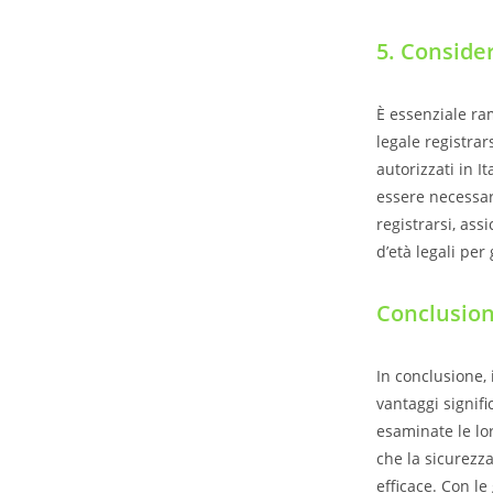
5. Consider
È essenziale r
legale registrar
autorizzati in I
essere necessari
registrarsi, ass
d’età legali per
Conclusio
In conclusione, 
vantaggi signif
esaminate le lor
che la sicurezza
efficace. Con l