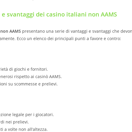
i e svantaggi dei casino italiani non AAMS
ni non AAMS
presentano una serie di vantaggi e svantaggi che devo
iamente. Ecco un elenco dei principali punti a favore e contro:
età di giochi e fornitori.
nerosi rispetto ai casinò AAMS.
ioni su scommesse e prelievi.
ione legale per i giocatori.
rdi nei prelievi.
ti a volte non all’altezza.