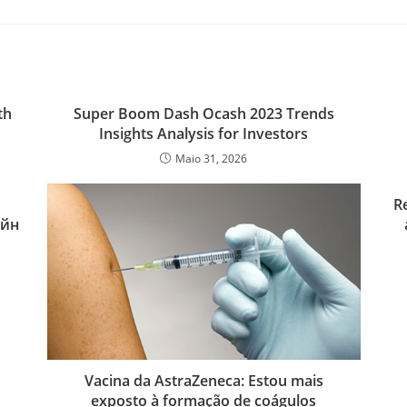
th
Super Boom Dash Ocash 2023 Trends
Insights Analysis for Investors
Maio 31, 2026
R
айн
Vacina da AstraZeneca: Estou mais
exposto à formação de coágulos