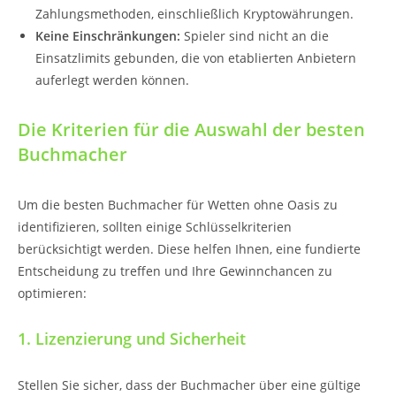
Zahlungsmethoden, einschließlich Kryptowährungen.
Keine Einschränkungen:
Spieler sind nicht an die
Einsatzlimits gebunden, die von etablierten Anbietern
auferlegt werden können.
Die Kriterien für die Auswahl der besten
Buchmacher
Um die besten Buchmacher für Wetten ohne Oasis zu
identifizieren, sollten einige Schlüsselkriterien
berücksichtigt werden. Diese helfen Ihnen, eine fundierte
Entscheidung zu treffen und Ihre Gewinnchancen zu
optimieren:
1. Lizenzierung und Sicherheit
Stellen Sie sicher, dass der Buchmacher über eine gültige