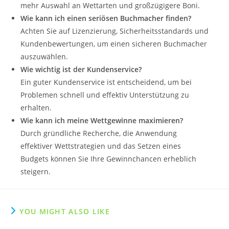
mehr Auswahl an Wettarten und großzügigere Boni.
Wie kann ich einen seriösen Buchmacher finden?
Achten Sie auf Lizenzierung, Sicherheitsstandards und
Kundenbewertungen, um einen sicheren Buchmacher
auszuwählen.
Wie wichtig ist der Kundenservice?
Ein guter Kundenservice ist entscheidend, um bei
Problemen schnell und effektiv Unterstützung zu
erhalten.
Wie kann ich meine Wettgewinne maximieren?
Durch gründliche Recherche, die Anwendung
effektiver Wettstrategien und das Setzen eines
Budgets können Sie Ihre Gewinnchancen erheblich
steigern.
YOU MIGHT ALSO LIKE