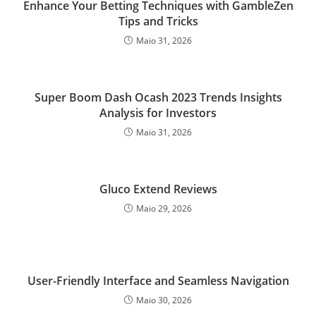
Enhance Your Betting Techniques with GambleZen
Tips and Tricks
Maio 31, 2026
Super Boom Dash Ocash 2023 Trends Insights
Analysis for Investors
Maio 31, 2026
Gluco Extend Reviews
Maio 29, 2026
User-Friendly Interface and Seamless Navigation
Maio 30, 2026