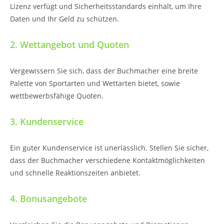
Lizenz verfügt und Sicherheitsstandards einhält, um Ihre
Daten und Ihr Geld zu schützen.
2. Wettangebot und Quoten
Vergewissern Sie sich, dass der Buchmacher eine breite
Palette von Sportarten und Wettarten bietet, sowie
wettbewerbsfähige Quoten.
3. Kundenservice
Ein guter Kundenservice ist unerlässlich. Stellen Sie sicher,
dass der Buchmacher verschiedene Kontaktmöglichkeiten
und schnelle Reaktionszeiten anbietet.
4. Bonusangebote