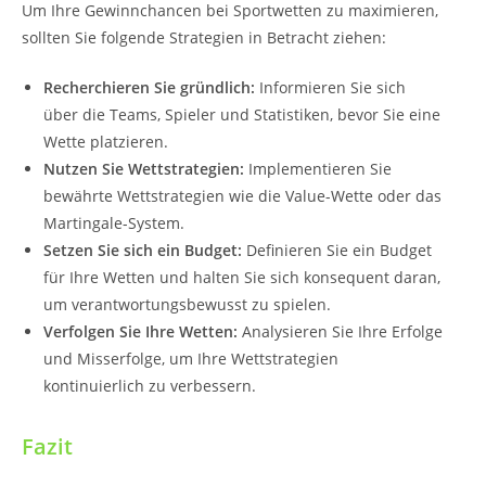
Um Ihre Gewinnchancen bei Sportwetten zu maximieren,
sollten Sie folgende Strategien in Betracht ziehen:
Recherchieren Sie gründlich:
Informieren Sie sich
über die Teams, Spieler und Statistiken, bevor Sie eine
Wette platzieren.
Nutzen Sie Wettstrategien:
Implementieren Sie
bewährte Wettstrategien wie die Value-Wette oder das
Martingale-System.
Setzen Sie sich ein Budget:
Definieren Sie ein Budget
für Ihre Wetten und halten Sie sich konsequent daran,
um verantwortungsbewusst zu spielen.
Verfolgen Sie Ihre Wetten:
Analysieren Sie Ihre Erfolge
und Misserfolge, um Ihre Wettstrategien
kontinuierlich zu verbessern.
Fazit