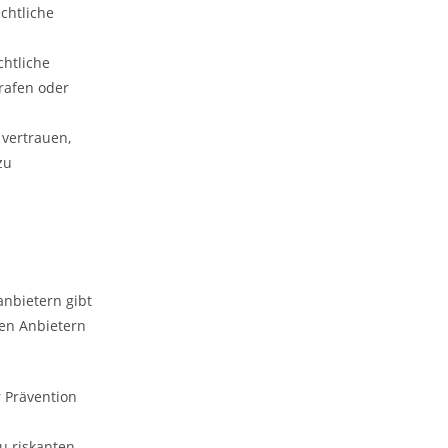
echtliche
htliche
rafen oder
 vertrauen,
zu
anbietern gibt
ten Anbietern
r Prävention
u riskanten