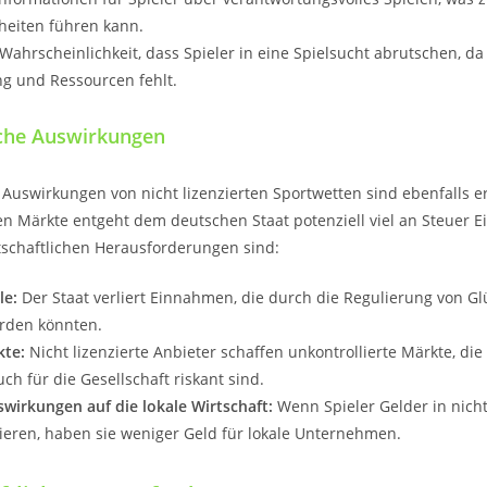
eiten führen kann.
Wahrscheinlichkeit, dass Spieler in eine Spielsucht abrutschen, da
g und Ressourcen fehlt.
iche Auswirkungen
n Auswirkungen von nicht lizenzierten Sportwetten sind ebenfalls e
en Märkte entgeht dem deutschen Staat potenziell viel an Steuer 
tschaftlichen Herausforderungen sind:
le:
Der Staat verliert Einnahmen, die durch die Regulierung von Gl
erden könnten.
te:
Nicht lizenzierte Anbieter schaffen unkontrollierte Märkte, die
uch für die Gesellschaft riskant sind.
wirkungen auf die lokale Wirtschaft:
Wenn Spieler Gelder in nicht
ieren, haben sie weniger Geld für lokale Unternehmen.