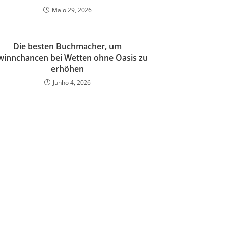
Maio 29, 2026
Die besten Buchmacher, um
innchancen bei Wetten ohne Oasis zu
erhöhen
Junho 4, 2026