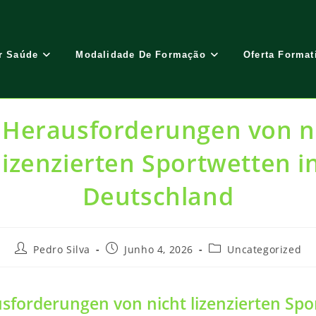
r Saúde
Modalidade De Formação
Oferta Format
 Herausforderungen von n
lizenzierten Sportwetten i
Deutschland
Post
Post
Post
Pedro Silva
Junho 4, 2026
Uncategorized
author:
published:
category:
sforderungen von nicht lizenzierten Sp