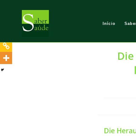
Skip
to
content
Início
Sabe
Die
Die Herau