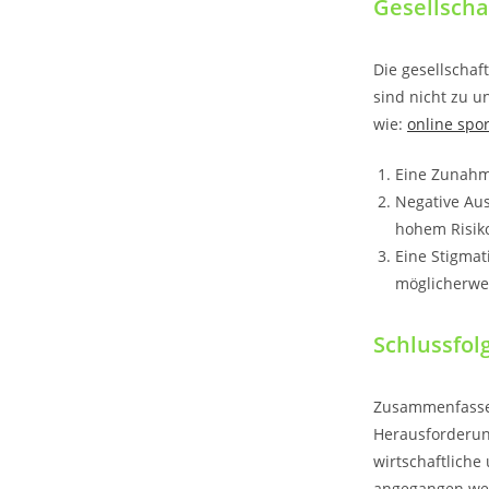
Gesellscha
Die gesellschaf
sind nicht zu u
wie:
online spo
Eine Zunahm
Negative Aus
hohem Risik
Eine Stigmat
möglicherwei
Schlussfol
Zusammenfassend
Herausforderung
wirtschaftliche
angegangen wer