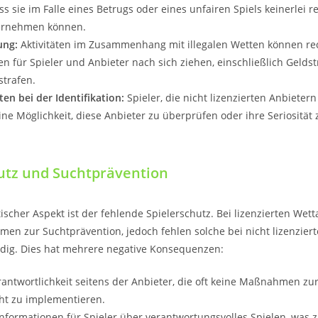
s sie im Falle eines Betrugs oder eines unfairen Spiels keinerlei r
ternehmen können.
ung:
Aktivitäten im Zusammenhang mit illegalen Wetten können rec
 für Spieler und Anbieter nach sich ziehen, einschließlich Geldst
strafen.
ten bei der Identifikation:
Spieler, die nicht lizenzierten Anbietern
ine Möglichkeit, diese Anbieter zu überprüfen oder ihre Seriosität 
utz und Suchtprävention
tischer Aspekt ist der fehlende Spielerschutz. Bei lizenzierten Wett
men zur Suchtprävention, jedoch fehlen solche bei nicht lizenzier
ndig. Dies hat mehrere negative Konsequenzen:
antwortlichkeit seitens der Anbieter, die oft keine Maßnahmen zu
ht zu implementieren.
formationen für Spieler über verantwortungsvolles Spielen, was z