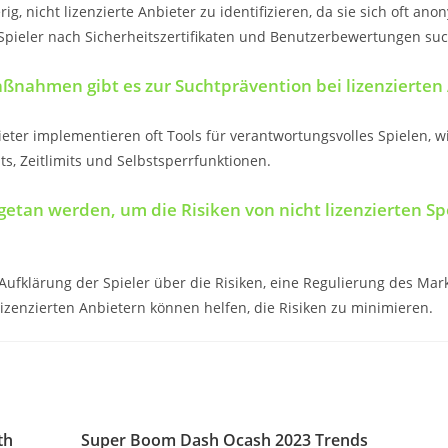
erig, nicht lizenzierte Anbieter zu identifizieren, da sie sich oft an
Spieler nach Sicherheitszertifikaten und Benutzerbewertungen su
ßnahmen gibt es zur Suchtprävention bei lizenzierten
ieter implementieren oft Tools für verantwortungsvolles Spielen, w
ts, Zeitlimits und Selbstsperrfunktionen.
getan werden, um die Risiken von nicht lizenzierten S
 Aufklärung der Spieler über die Risiken, eine Regulierung des Mar
izenzierten Anbietern können helfen, die Risiken zu minimieren.
th
Super Boom Dash Ocash 2023 Trends