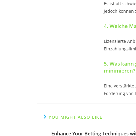
Es ist oft schwi
jedoch können 
4. Welche Ma
Lizenzierte Anb
Einzahlungslimi
5. Was kann 
minimieren?
Eine verstärkte
Förderung von l
YOU MIGHT ALSO LIKE
Enhance Your Betting Techniques wi