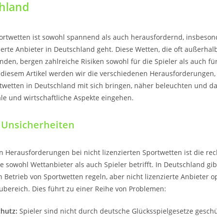
chland
portwetten ist sowohl spannend als auch herausfordernd, insbeso
ierte Anbieter in Deutschland geht. Diese Wetten, die oft außerhal
nden, bergen zahlreiche Risiken sowohl für die Spieler als auch für
n diesem Artikel werden wir die verschiedenen Herausforderungen,
rtwetten in Deutschland mit sich bringen, näher beleuchten und da
iale und wirtschaftliche Aspekte eingehen.
 Unsicherheiten
n Herausforderungen bei nicht lizenzierten Sportwetten ist die rec
e sowohl Wettanbieter als auch Spieler betrifft. In Deutschland gib
n Betrieb von Sportwetten regeln, aber nicht lizenzierte Anbieter o
ubereich. Dies führt zu einer Reihe von Problemen:
chutz:
Spieler sind nicht durch deutsche Glücksspielgesetze geschü