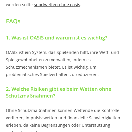
werden sollte
sportwetten ohne oasis
.
FAQs
1. Was ist OASIS und warum ist es wichtig?
OASIS ist ein System, das Spielenden hilft, ihre Wett- und
Spielgewohnheiten zu verwalten, indem es
Schutzmechanismen bietet. Es ist wichtig, um
problematisches Spielverhalten zu reduzieren.
2. Welche Risiken gibt es beim Wetten ohne
Schutzmaßnahmen?
Ohne Schutzmaßnahmen können Wettende die Kontrolle
verlieren, impulsiv wetten und finanzielle Schwierigkeiten
erleben, da keine Begrenzungen oder Unterstützung