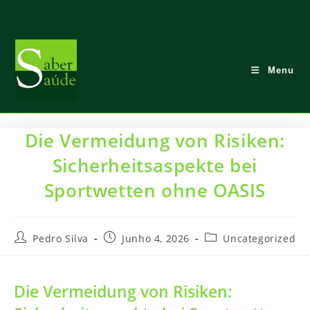
Skip
to
content
Menu
Die Vermeidung von Risiken:
Sicherheitsaspekte bei
Sportwetten ohne OASIS
Post
Post
Post
Pedro Silva
Junho 4, 2026
Uncategorized
author:
published:
category:
Die Vermeidung von Risiken: