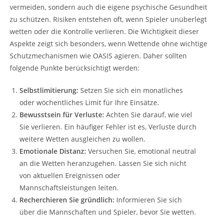
vermeiden, sondern auch die eigene psychische Gesundheit
zu schützen. Risiken entstehen oft, wenn Spieler unüberlegt
wetten oder die Kontrolle verlieren. Die Wichtigkeit dieser
Aspekte zeigt sich besonders, wenn Wettende ohne wichtige
Schutzmechanismen wie OASIS agieren. Daher sollten
folgende Punkte berücksichtigt werden:
Selbstlimitierung:
Setzen Sie sich ein monatliches
oder wöchentliches Limit für Ihre Einsätze.
Bewusstsein für Verluste:
Achten Sie darauf, wie viel
Sie verlieren. Ein häufiger Fehler ist es, Verluste durch
weitere Wetten ausgleichen zu wollen.
Emotionale Distanz:
Versuchen Sie, emotional neutral
an die Wetten heranzugehen. Lassen Sie sich nicht
von aktuellen Ereignissen oder
Mannschaftsleistungen leiten.
Recherchieren Sie gründlich:
Informieren Sie sich
über die Mannschaften und Spieler, bevor Sie wetten.