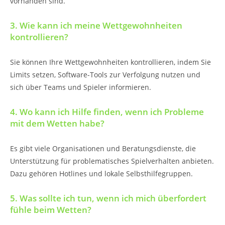
vorhanden sind.
3. Wie kann ich meine Wettgewohnheiten
kontrollieren?
Sie können Ihre Wettgewohnheiten kontrollieren, indem Sie
Limits setzen, Software-Tools zur Verfolgung nutzen und
sich über Teams und Spieler informieren.
4. Wo kann ich Hilfe finden, wenn ich Probleme
mit dem Wetten habe?
Es gibt viele Organisationen und Beratungsdienste, die
Unterstützung für problematisches Spielverhalten anbieten.
Dazu gehören Hotlines und lokale Selbsthilfegruppen.
5. Was sollte ich tun, wenn ich mich überfordert
fühle beim Wetten?