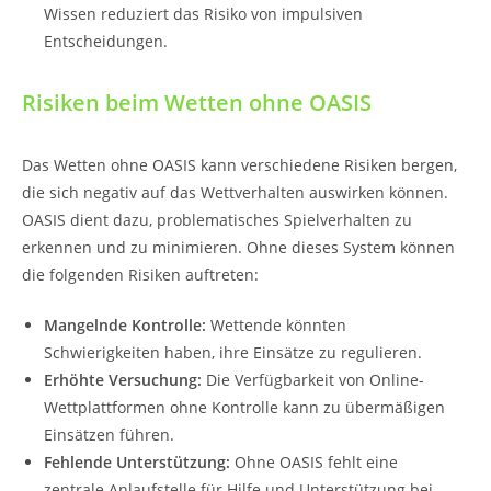
Wissen reduziert das Risiko von impulsiven
Entscheidungen.
Risiken beim Wetten ohne OASIS
Das Wetten ohne OASIS kann verschiedene Risiken bergen,
die sich negativ auf das Wettverhalten auswirken können.
OASIS dient dazu, problematisches Spielverhalten zu
erkennen und zu minimieren. Ohne dieses System können
die folgenden Risiken auftreten:
Mangelnde Kontrolle:
Wettende könnten
Schwierigkeiten haben, ihre Einsätze zu regulieren.
Erhöhte Versuchung:
Die Verfügbarkeit von Online-
Wettplattformen ohne Kontrolle kann zu übermäßigen
Einsätzen führen.
Fehlende Unterstützung:
Ohne OASIS fehlt eine
zentrale Anlaufstelle für Hilfe und Unterstützung bei