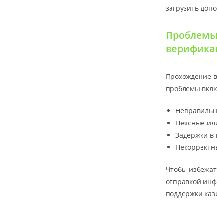
загрузить доп
Проблемы,
верифика
Прохождение в
проблемы вкл
Неправильн
Неясные ил
Задержки в 
Некорректны
Чтобы избежат
отправкой инфо
поддержки каз