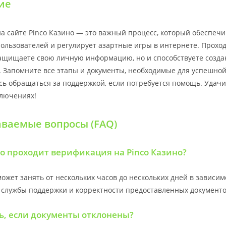
ие
а сайте Pinco Казино — это важный процесс, который обеспечи
ользователей и регулирует азартные игры в интернете. Проход
защищаете свою личную информацию, но и способствуете созд
. Запомните все этапы и документы, необходимые для успешно
есь обращаться за поддержкой, если потребуется помощь. Удачи
лючениях!
аваемые вопросы (FAQ)
ро проходит верификация на Pinco Казино?
жет занять от нескольких часов до нескольких дней в зависим
 службы поддержки и корректности предоставленных документо
ть, если документы отклонены?