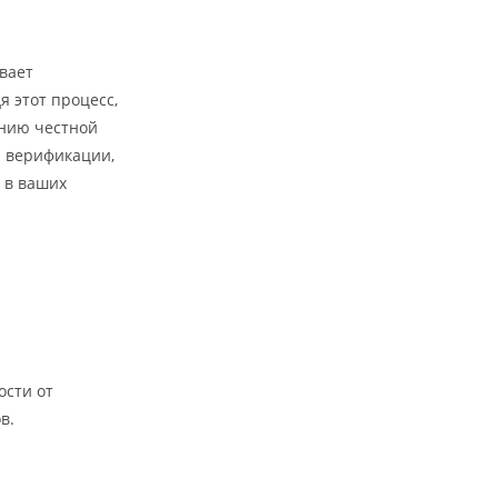
вает
я этот процесс,
анию честной
й верификации,
 в ваших
ости от
в.