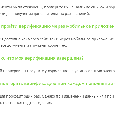
ументы были отклонены, проверьте их на наличие ошибок и обр
жки для получения дополнительных разъяснений.
и пройти верификацию через мобильное приложен
я доступна как через сайт, так и через мобильное приложение 
 все документы загружены корректно.
наю, что моя верификация завершена?
й проверки вы получите уведомление на установленную электр
и повторять верификацию при каждом пополнении 
ция проходит один раз. Однако при изменении данных или при
ть повторное подтверждение.