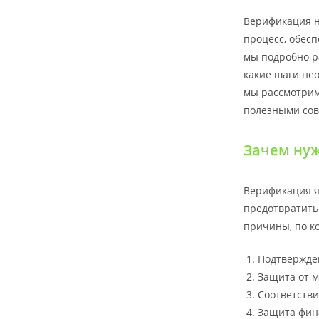
Верификация н
процесс, обес
мы подробно р
какие шаги не
мы рассмотрим
полезными сов
Зачем нуж
Верификация я
предотвратить
причины, по к
Подтвержде
Защита от 
Соответств
Защита фин