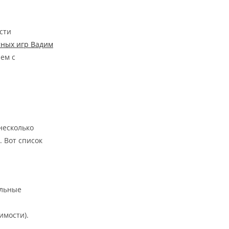
сти
тных игр Вадим
ем с
несколько
 Вот список
альные
имости).