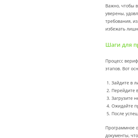
Важно, чтобы 
уверены, удов
требования, и
избежать лишн
Шаги для 
Процесс вериф
этапов. Вот ос
Зайдите в л
Перейдите в
Загрузите н
Ожидайте пр
После успеш
Программное о
документы, чт