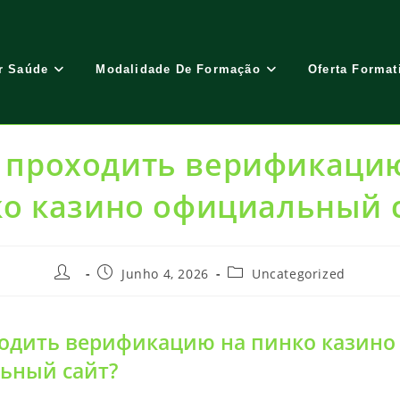
r Saúde
Modalidade De Formação
Oferta Format
 проходить верификаци
о казино официальный 
Post
Post
Post
Junho 4, 2026
Uncategorized
author:
published:
category:
ходить верификацию на пинко казино
ьный сайт?