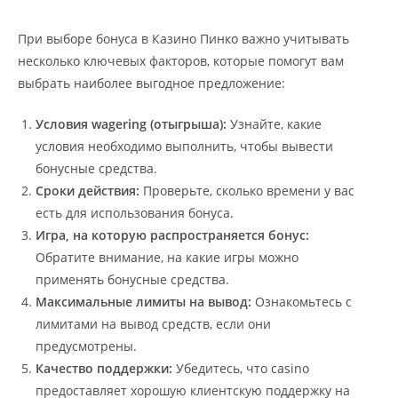
При выборе бонуса в Казино Пинко важно учитывать
несколько ключевых факторов, которые помогут вам
выбрать наиболее выгодное предложение:
Условия wagering (отыгрыша):
Узнайте, какие
условия необходимо выполнить, чтобы вывести
бонусные средства.
Сроки действия:
Проверьте, сколько времени у вас
есть для использования бонуса.
Игра, на которую распространяется бонус:
Обратите внимание, на какие игры можно
применять бонусные средства.
Максимальные лимиты на вывод:
Ознакомьтесь с
лимитами на вывод средств, если они
предусмотрены.
Качество поддержки:
Убедитесь, что casino
предоставляет хорошую клиентскую поддержку на