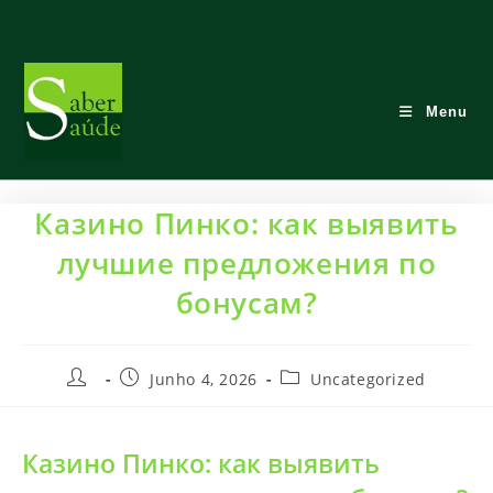
Skip
to
content
Menu
Казино Пинко: как выявить
лучшие предложения по
бонусам?
Post
Post
Post
Junho 4, 2026
Uncategorized
author:
published:
category:
Казино Пинко: как выявить