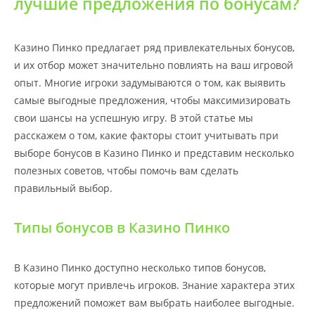
лучшие предложения по бонусам?
Казино Пинко предлагает ряд привлекательных бонусов,
и их отбор может значительно повлиять на ваш игровой
опыт. Многие игроки задумываются о том, как выявить
самые выгодные предложения, чтобы максимизировать
свои шансы на успешную игру. В этой статье мы
расскажем о том, какие факторы стоит учитывать при
выборе бонусов в Казино Пинко и представим несколько
полезных советов, чтобы помочь вам сделать
правильный выбор.
Типы бонусов в Казино Пинко
В Казино Пинко доступно несколько типов бонусов,
которые могут привлечь игроков. Знание характера этих
предложений поможет вам выбрать наиболее выгодные.