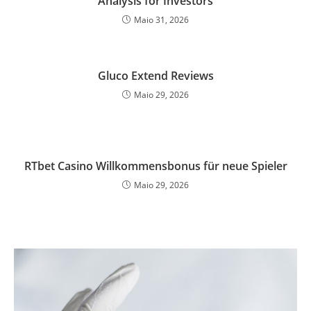
Analysis for Investors
Maio 31, 2026
Gluco Extend Reviews
Maio 29, 2026
RTbet Casino Willkommensbonus für neue Spieler
Maio 29, 2026