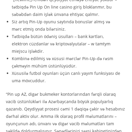
tətbiqdə Pin Up On line casino giriş bloklanmır, bu
səbəbdən daim işlək ünvana ehtiyac qalmır.
Siz artıq Pin-Up oyunu saytında bonuslar almış və
mərc etmiş onda bilərsiniz.
Tətbiqdə bütün ödəniş üsulları – bank kartları,
elektron cüzdanlar və kriptovalyutalar – w tamtym
miejscu işləkdir.
Kombinə edilmiş və xüsusi mərclər Pin-Up-də rəsm
çəkməyin mühüm üstünlüyüdür.
Xüsusilə futbol oyunları üçün canlı yayım funksiyası de
uma mövcuddur.
“Pin up AZ, digər bukmeker kontorlarından fərqli olaraq
vacib üstünlükləri ilə Azərbaycanda böyük populyarlıq
qazanıb. Qeydiyyat prosesi cəmi 1 dəqiqə çəkir və hesabınız
dərhal aktiv olur. Amma ilk olaraq profil məlumatlarını –
oyunçunun adı, ünvanı və digər vacib məlumatları tam
şəkildə doldurmalısınız. Sənədlərinizi şəxsi kabinetinizdən