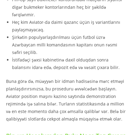
digər bukmeker kontorlarından heç bir şəkildə
fərqlənmir.
Heç kim Aviator-da daimi qazanc üçün iş variantlarını
paylaşmayacaq.
Şirkətin populyarlaşdırılması üçün futbol üzrə
Azərbaycan milli komandasının kapitanı onun rəsmi
səfiri seçilib.
İstifadəçi şəxsi kabinetinə daxil olduqdan sonra
balansını idarə edə, depozit edə və vəsait çıxara bilir.
Buna görə də, müəyyən bir idman hadisəsinə mərc etməyi
planlaşdırırsınızsa, bu proseduru əvvəlcədən başlayın.
Aviator position maşını kazino saytında demonstration
rejimində işə salına bilər. Turların statistikasında a million
və en este momento daha çox əmsalla qaliblər var. Belə bir
qalibiyyəti slotlarda cekpot almaqla müqayisə etmək olar.