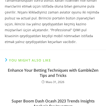
Tamamlandıqdan sonra bonus xalları istənilən növ idman
mərclərini etmək üçün istifadə oluna bilən genuine pula
çevrilir. Nişanı kliklədiyiniz zaman aviator oyunu iki rejimdə
pulsuz və actual pul. Birincisi portalın bütün ziyarətçiləri
üçün, ikincisi isə yalnız qeydiyyatdan keçmiş kazino
müştəriləri üçün əlçatandır. “Professional” QIWI pul
kisəsinin qeydiyyatdan keçdiyi mobil nömrədən istifadə
etmək yalnız qeydiyyatdan keçərkən vacibdir.
YOU MIGHT ALSO LIKE
Enhance Your Betting Techniques with GambleZen
Tips and Tricks
Maio 31, 2026
Super Boom Dash Ocash 2023 Trends Insights