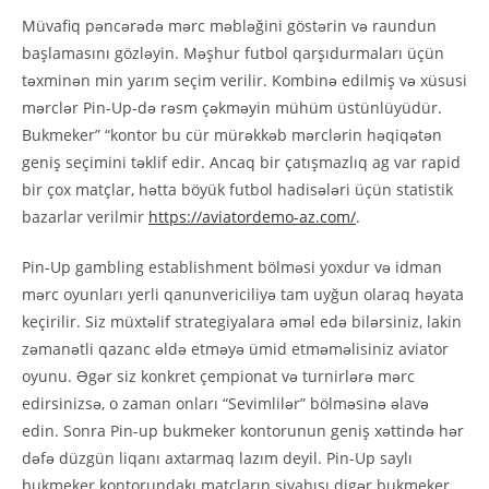
Müvafiq pəncərədə mərc məbləğini göstərin və raundun
başlamasını gözləyin. Məşhur futbol qarşıdurmaları üçün
təxminən min yarım seçim verilir. Kombinə edilmiş və xüsusi
mərclər Pin-Up-də rəsm çəkməyin mühüm üstünlüyüdür.
Bukmeker” “kontor bu cür mürəkkəb mərclərin həqiqətən
geniş seçimini təklif edir. Ancaq bir çatışmazlıq ag var rapid
bir çox matçlar, hətta böyük futbol hadisələri üçün statistik
bazarlar verilmir
https://aviatordemo-az.com/
.
Pin-Up gambling establishment bölməsi yoxdur və idman
mərc oyunları yerli qanunvericiliyə tam uyğun olaraq həyata
keçirilir. Siz müxtəlif strategiyalara əməl edə bilərsiniz, lakin
zəmanətli qazanc əldə etməyə ümid etməməlisiniz aviator
oyunu. Əgər siz konkret çempionat və turnirlərə mərc
edirsinizsə, o zaman onları “Sevimlilər” bölməsinə əlavə
edin. Sonra Pin-up bukmeker kontorunun geniş xəttində hər
dəfə düzgün liqanı axtarmaq lazım deyil. Pin-Up saylı
bukmeker kontorundakı matçların siyahısı digər bukmeker