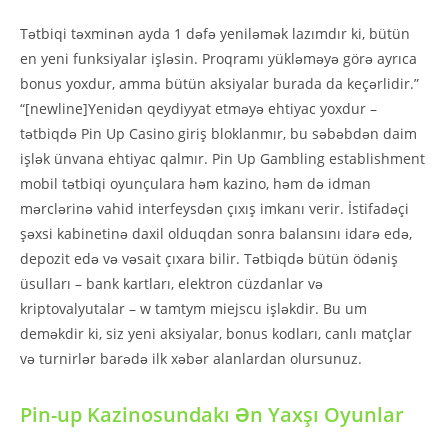
Tətbiqi təxminən ayda 1 dəfə yeniləmək lazımdır ki, bütün
en yeni funksiyalar işləsin. Proqramı yükləməyə görə ayrıca
bonus yoxdur, amma bütün aksiyalar burada da keçərlidir.”
“[newline]Yenidən qeydiyyat etməyə ehtiyac yoxdur –
tətbiqdə Pin Up Casino giriş bloklanmır, bu səbəbdən daim
işlək ünvana ehtiyac qalmır. Pin Up Gambling establishment
mobil tətbiqi oyunçulara həm kazino, həm də idman
mərclərinə vahid interfeysdən çıxış imkanı verir. İstifadəçi
şəxsi kabinetinə daxil olduqdan sonra balansını idarə edə,
depozit edə və vəsait çıxara bilir. Tətbiqdə bütün ödəniş
üsulları – bank kartları, elektron cüzdanlar və
kriptovalyutalar – w tamtym miejscu işləkdir. Bu um
deməkdir ki, siz yeni aksiyalar, bonus kodları, canlı matçlar
və turnirlər barədə ilk xəbər alanlardan olursunuz.
Pin-up Kazinosundakı Ən Yaxşı Oyunlar