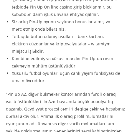
tətbiqdə Pin Up On line casino giriş bloklanmır, bu
səbəbdən daim işlək ünvana ehtiyac qalmır.
Siz artıq Pin-Up oyunu saytında bonuslar almış və
mərc etmiş onda bilərsiniz.
Tətbiqdə bütün ödəniş üsulları – bank kartları,
elektron cüzdanlar və kriptovalyutalar – w tamtym
miejscu işləkdir.
Kombinə edilmiş və xüsusi mərclər Pin-Up-də rəsm
çəkməyin mühüm üstünlüyüdür.
Xüsusilə futbol oyunları üçün canlı yayım funksiyası de
uma mövcuddur.
“Pin up AZ, digər bukmeker kontorlarından fərqli olaraq
vacib üstünlükləri ilə Azərbaycanda böyük populyarlıq
qazanıb. Qeydiyyat prosesi cəmi 1 dəqiqə çəkir və hesabınız
dərhal aktiv olur. Amma ilk olaraq profil məlumatlarını –
oyunçunun adı, ünvanı və digər vacib məlumatları tam
şəkildə doldurmalısınız. Sənədlərinizi şəxsi kabinetinizdən