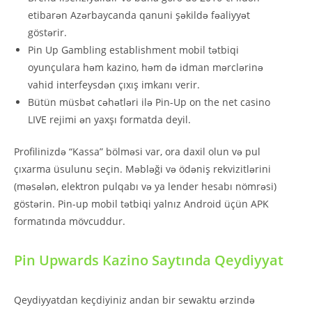
etibarən Azərbaycanda qanuni şəkildə fəaliyyət
göstərir.
Pin Up Gambling establishment mobil tətbiqi
oyunçulara həm kazino, həm də idman mərclərinə
vahid interfeysdən çıxış imkanı verir.
Bütün müsbət cəhətləri ilə Pin-Up on the net casino
LIVE rejimi ən yaxşı formatda deyil.
Profilinizdə “Kassa” bölməsi var, ora daxil olun və pul
çıxarma üsulunu seçin. Məbləği və ödəniş rekvizitlərini
(məsələn, elektron pulqabı və ya lender hesabı nömrəsi)
göstərin. Pin-up mobil tətbiqi yalnız Android üçün APK
formatında mövcuddur.
Pin Upwards Kazino Saytında Qeydiyyat
Qeydiyyatdan keçdiyiniz andan bir sewaktu ərzində