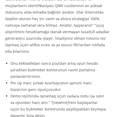
müştərilərin identifikasiyası QIWI cüzdanının ən yüksək
statusunu əldə etməklə bağlıdır aviator. Olar İnternetdə
təqdim olunan heç bir sxem və ahora strategiya 100%
nəticəyə zəmanət verə bilməz. Aviator, təyyarənin” “uçuş
alqoritmini hesablamağa olanak verməyən təsadüfi ədədlər
generatoru üzərində işləyir. İstədiyiniz idman növünü tez
tapmaq üçün əlifba sırası və ya xüsusi filtrlərdən istifadə
edə bilərsiniz.
Onu kliklədikdən sonra poçtdan artıq oyun hesabı
yaradılan bukmeker kontorunun rəsmi portalına
yönləndirilirsiniz.
Pin Up mərc şirkəti Azərbaycanın qanuni mərc
bazarının gənc oyunçusudur.
Demo rejimində oynamaq üçün sadəcə slotu işə salın
və oyundan həzz alın.” “[newline]Yeni başlayanlar
üçün bu bukmeker kontorunda qeydiyyatdan keçməyə
dəyərmi, bizə deyin.