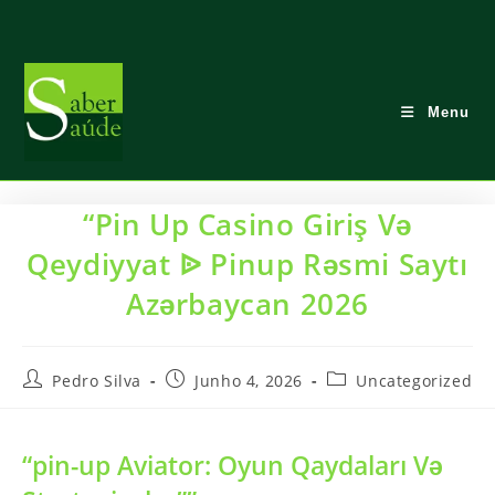
Skip
to
content
Menu
“Pin Up Casino Giriş Və
Qeydiyyat ᐉ Pinup Rəsmi Saytı
Azərbaycan 2026
Post
Post
Post
Pedro Silva
Junho 4, 2026
Uncategorized
author:
published:
category:
“pin-up Aviator: Oyun Qaydaları Və