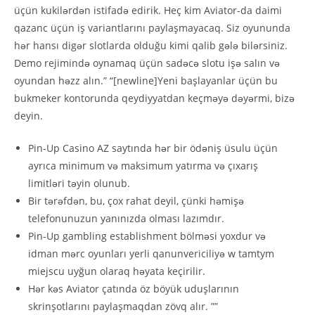
üçün kukilərdən istifadə edirik. Heç kim Aviator-da daimi
qazanc üçün iş variantlarını paylaşmayacaq. Siz oyununda
hər hansı digər slotlarda olduğu kimi qalib gələ bilərsiniz.
Demo rejimində oynamaq üçün sadəcə slotu işə salın və
oyundan həzz alın.” “[newline]Yeni başlayanlar üçün bu
bukmeker kontorunda qeydiyyatdan keçməyə dəyərmi, bizə
deyin.
Pin-Up Casino AZ saytında hər bir ödəniş üsulu üçün
ayrıca minimum və maksimum yatırma və çıxarış
limitləri təyin olunub.
Bir tərəfdən, bu, çox rahat deyil, çünki həmişə
telefonunuzun yanınızda olması lazımdır.
Pin-Up gambling establishment bölməsi yoxdur və
idman mərc oyunları yerli qanunvericiliyə w tamtym
miejscu uyğun olaraq həyata keçirilir.
Hər kəs Aviator çatında öz böyük uduşlarının
skrinşotlarını paylaşmaqdan zövq alır. ””