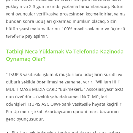
yükləyin və 2-3 gün ərzində yoxlama tamamlanacaq. Bütün
yeni oyunçular verifikasiya prosesindən keçməlidirlər, yalnız
bundan sonra uduşları çıxarmaq mümkün olacaq. Sizin
bütün şəxsi məlumatlarınız 100% məxfi saxlanılır və üçüncü
tərəflərlə paylaşılmır.
Tətbiqi Necə Yükləmək Və Telefonda Kazinoda
Oynamaq Olar?
” TsUPIS vasitəsilə işləmək müştərilərə uduşların sürətli və
etibarlı şəkildə ödənilməsinə zəmanət verir. “William Hill”
MULTI MASS MEDIA CARD “Bukmekerlər Assosiasiyası” SRO-
nun üzvüdür – üzvlük şəhadətnaməsi № 7. Müştəri
ödənişləri TsUPIS ASC QIWI-bank vasitəsilə həyata keçirilir.
Pin Up mərc şirkəti Azərbaycanın qanuni mərc bazarının
gənc oyunçusudur.
Pin-Up saylı bukmeker kontorundakı matçların siyahısı