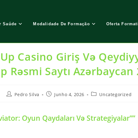
r Saúde
Modalidade De Formação
Oferta Format
 Up Casino Giriş Və Qeydiy
p Rəsmi Saytı Azərbaycan
Post
Post
Post
Pedro Silva
Junho 4, 2026
Uncategorized
author:
published:
category:
viator: Oyun Qaydaları Və Strategiyalar””