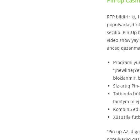
Pin-up Casin
RTP bildirir ki,
populyarlaşdırı
seçilib. Pin-Up
video show yayı
ancaq qazanmağ
Proqramı yük
“[newline]Ye
bloklanmır, 
Siz artıq Pi
Tətbiqdə büt
tamtym miejs
Kombinə edi
Xüsusilə fut
“Pin up AZ, dig
populyarlıq qaz