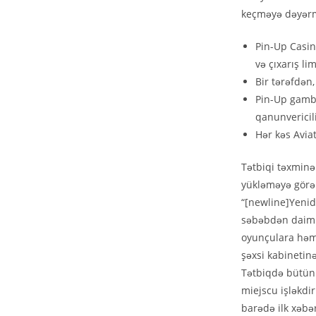
keçməyə dəyərmi
Pin-Up Casi
və çıxarış li
Bir tərəfdən
Pin-Up gambl
qanunvericil
Hər kəs Avia
Tətbiqi təxminə
yükləməyə görə 
“[newline]Yenid
səbəbdən daim i
oyunçulara həm 
şəxsi kabinetinə
Tətbiqdə bütün 
miejscu işləkdir
barədə ilk xəbə