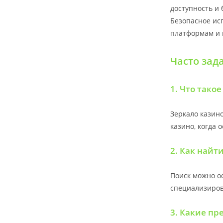
доступность и 
Безопасное ис
платформам и 
Часто зад
1. Что тако
Зеркало казино
казино, когда 
2. Как найт
Поиск можно о
специализиро
3. Какие пр