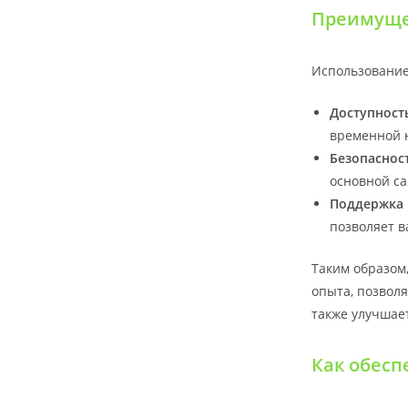
Преимущес
Использование
Доступност
временной н
Безопасност
основной са
Поддержка 
позволяет в
Таким образом
опыта, позвол
также улучшает
Как обесп