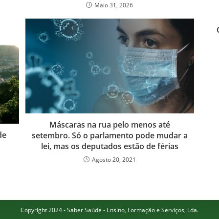
Maio 31, 2026
Máscaras na rua pelo menos até
de
setembro. Só o parlamento pode mudar a
lei, mas os deputados estão de férias
Agosto 20, 2021
Copyright 2024 - Saber Saúde - Ensino, Formação e Serviços, Lda.