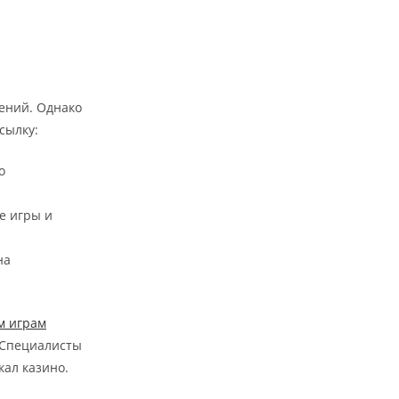
нений. Однако
сылку:
о
е игры и
на
м играм
 Специалисты
кал казино.