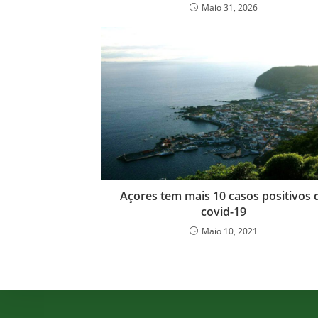
Maio 31, 2026
Açores tem mais 10 casos positivos 
covid-19
Maio 10, 2021