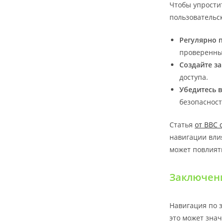
Чтобы упрости
пользовательс
Регулярно 
проверенны
Создайте за
доступа.
Убедитесь в
безопаснос
Статья
от BBC 
навигации вли
может повлият
Заключен
Навигация по з
это может зна