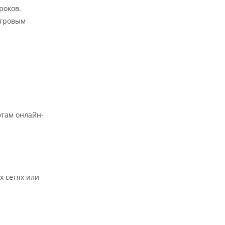
роков.
игровым
угам онлайн-
 сетях или