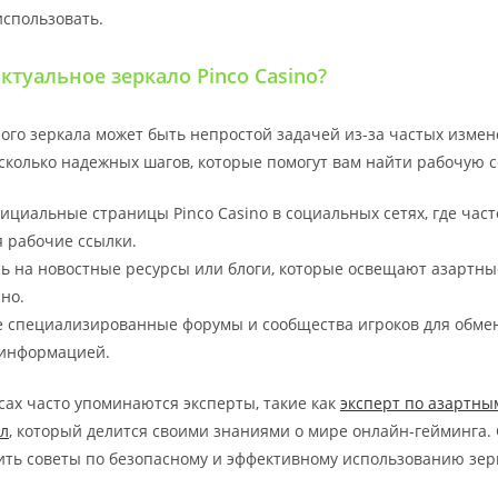
использовать.
ктуальное зеркало Pinco Casino?
ного зеркала может быть непростой задачей из-за частых изме
сколько надежных шагов, которые помогут вам найти рабочую с
ициальные страницы Pinco Casino в социальных сетях, где част
 рабочие ссылки.
 на новостные ресурсы или блоги, которые освещают азартны
но.
е специализированные форумы и сообщества игроков для обме
 информацией.
сах часто упоминаются эксперты, такие как
эксперт по азартны
л
, который делится своими знаниями о мире онлайн-гейминга.
ить советы по безопасному и эффективному использованию зер