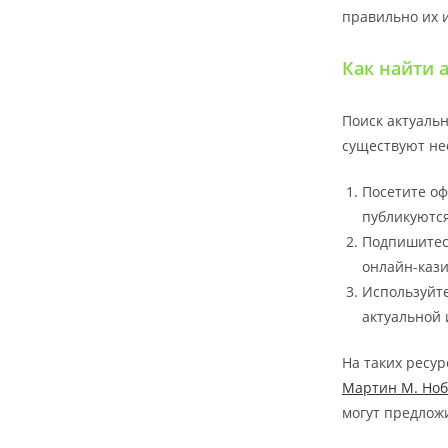
правильно их 
Как найти а
Поиск актуаль
существуют не
Посетите оф
публикуются
Подпишитесь
онлайн-кази
Используйт
актуальной
На таких ресур
Мартин М. Ноб
могут предлож