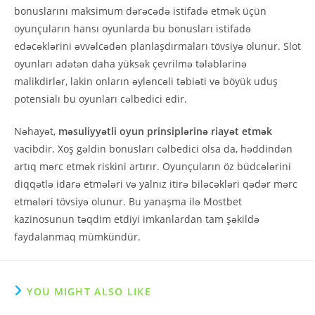
bonuslarını maksimum dərəcədə istifadə etmək üçün
oyunçuların hansı oyunlarda bu bonusları istifadə
edəcəklərini əvvəlcədən planlaşdırmaları tövsiyə olunur. Slot
oyunları adətən daha yüksək çevrilmə tələblərinə
malikdirlər, lakin onların əyləncəli təbiəti və böyük uduş
potensialı bu oyunları cəlbedici edir.
Nəhayət,
məsuliyyətli oyun prinsiplərinə riayət etmək
vacibdir. Xoş gəldin bonusları cəlbedici olsa da, həddindən
artıq mərc etmək riskini artırır. Oyunçuların öz büdcələrini
diqqətlə idarə etmələri və yalnız itirə biləcəkləri qədər mərc
etmələri tövsiyə olunur. Bu yanaşma ilə Mostbet
kazinosunun təqdim etdiyi imkanlardan tam şəkildə
faydalanmaq mümkündür.
YOU MIGHT ALSO LIKE