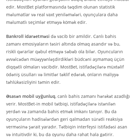
edir. MostBet platformasında təqdim olunan statistik
məlumatlar və real vaxt yeniləmələri, oyunçulara daha
məlumatlı seçimlər etməyə kömək edir.
Bankroll idarəetməsi
də vacib bir amildir. Canlı bahis
zamanı emosiyaların təsiri altında olmaq asandır və bu,
riskli qərarlar qəbul etməyə səbəb ola bilər. Oyuncuların
əvvəlcədən müəyyənləşdirdikləri büdcəni aşmamaq üçün
diqqətli olmaları vacibdir. MostBet, istifadəçilərə müxtəlif
ödəniş üsulları və limitlər təklif edərək, onların maliyyə
təhlükəsizliyini təmin edir.
Əsasən mobil uyğunluq
, canlı bahis zamanı hərəkət azadlığı
verir. MostBet-in mobil tətbiqi, istifadəçilərə istənilən
yerdən və zamanda bahis etmək imkanı tanıyır. Bu da
oyunçuların hadisələrdən geri qalmadan sürətli reaksiya
verməsinə şərait yaradır. Tətbiqin interfeysi istifadəsi asan
və intuitivdir ki, bu da oyunu daha rahat hala gətirir.