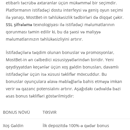
etibarlı təcrübə axtaranlar üçün mükəmməl bir seçimdir.
Platformanın istifadəçi dostu interfeysi və geniş oyun seçimi
ilə yanaşı, MostBet-in təhlükəsizlik tədbirləri də diqqət çəkir.
SSL şifrələmə
texnologiyası ilə istifadəçi məlumatlarının
qorunması təmin edilir ki, bu da şəxsi və maliyyə
məlumatlarınızın təhlükəsizliyini artırır.
İstifadəçilərə təqdim olunan bonuslar və promosyonlar,
MostBet-in ən cəlbedici xüsusiyyətlərindən biridir. Yeni
qeydiyyatdan keçənlər üçün xoş gəldin bonusları, davamlı
istifadəçilər üçün isə xüsusi təkliflər mövcuddur. Bu
bonuslar oyunçulara əlavə məbləğlərlə bahis etməyə imkan
verir və qazanc potensialını artırır. Aşağıdakı cədvəldə bəzi
əsas bonus təklifləri göstərilmişdir:
BONUS NÖVÜ
TƏSVIR
Xoş Gəldin
İlk depozitdə 100%-ə qədər bonus