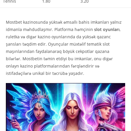
Tennis
1.80
3.20
Mostbet kazinosunda yüksək əmsallı bahis imkanları yalnız
idmanla məhdudlaşmır. Platforma həmçinin
slot oyunları
,
ruletka və digər kazino oyunlarında da yüksək qazanc
şansları təqdim edir. Oyunçular müxtəlif tematik slot
maşınlarından faydalanaraq böyük cekpotlar qazana
bilərlər. Mostbetin təmin etdiyi bu imkanlar, onu digər
onlayn kazino platformalarından fərqləndirir və
istifadəçilərə unikal bir təcrübə yaşadır.