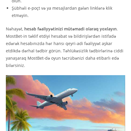
olun.
Şübhəli e-poçt və ya mesajlardan gələn linklərə klik
etməyin.
Nəhayət,
hesab fəaliyyətinizi mütəmadi olaraq yoxlayın
.
MostBet-in təklif etdiyi hesabat və bildirişlərdən istifadə
edərək hesabınızda hər hansı qeyri-adi fəaliyyət aşkar
etdikdə dərhal tədbir görün. Təhlükəsizlik tədbirlərinə ciddi
yanaşaraq MostBet-də oyun təcrübənizi daha etibarlı edə
bilərsiniz.