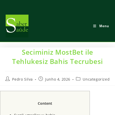
Skip
to
content
Menu
Seciminiz MostBet ile
Tehlukesiz Bahis Tecrubesi
Post
Post
Post
Pedro Silva
Junho 4, 2026
Uncategorized
author:
published:
category:
Content