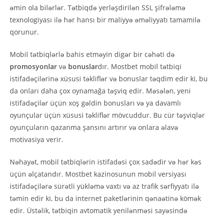
əmin ola bilərlər. Tətbiqdə yerləşdirilən SSL şifrələmə
texnologiyası ilə hər hansı bir maliyyə əməliyyatı tamamilə
qorunur.
Mobil tətbiqlərlə bahis etməyin digər bir cəhəti də
promosyonlar
və
bonuslar
dır. Mostbet mobil tətbiqi
istifadəçilərinə xüsusi təkliflər və bonuslar təqdim edir ki, bu
da onları daha çox oynamağa təşviq edir. Məsələn, yeni
istifadəçilər üçün xoş gəldin bonusları və ya davamlı
oyunçular üçün xüsusi təkliflər mövcuddur. Bu cür təşviqlər
oyunçuların qazanma şansını artırır və onlara əlavə
motivasiya verir.
Nəhayət, mobil tətbiqlərin istifadəsi çox sadədir və hər kəs
üçün əlçatandır. Mostbet kazinosunun mobil versiyası
istifadəçilərə sürətli yükləmə vaxtı və az trafik sərfiyyatı ilə
təmin edir ki, bu da internet paketlərinin qənaətinə kömək
edir. Üstəlik, tətbiqin avtomatik yenilənməsi sayəsində