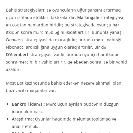
Bahis strategiyaları isə oyunçuların uğur şansını artırmaq
üçün istifadə etdikləri taktikalardır.
Martingale
strategiyası
ən çox tanınanlardan biridir; bu strategiyada oyunçu hər
itkidən sonra mərc məbləğini ikiqat artırır. Bununla yanaşı,
Fibonacci
strategiyası da maraqlıdır; burada mərc məbləği
Fibonacci ardıcıllığına uyğun olaraq artırılır. Bir də
D’Alembert
strategiyası var ki, burada oyunçu hər itkidən
sonra mərcini bir vahid artırır, qələbədən sonra isə bir vahid
azaldır.
Most Bet kazinosunda bahis edərkən nəzərə alınmalı olan
bəzi vacib məqamlar var:
Bankroll idarəsi:
Mərc üçün ayrılan büdcənin düzgün
idarə olunması.
Araşdırma:
Oyunlar haqqında məlumat toplamaq və
analiz etmək.