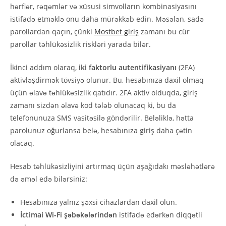
hərflər, rəqəmlər və xüsusi simvolların kombinasiyasını
istifadə etməklə onu daha mürəkkəb edin. Məsələn, sadə
parollardan qaçın, çünki
Mostbet giriş
zamanı bu cür
parollar təhlükəsizlik riskləri yarada bilər.
İkinci addım olaraq,
iki faktorlu autentifikasiyanı
(2FA)
aktivləşdirmək tövsiyə olunur. Bu, hesabınıza daxil olmaq
üçün əlavə təhlükəsizlik qatıdır. 2FA aktiv olduqda, giriş
zamanı sizdən əlavə kod tələb olunacaq ki, bu da
telefonunuza SMS vasitəsilə göndərilir. Beləliklə, hətta
parolunuz oğurlansa belə, hesabınıza giriş daha çətin
olacaq.
Hesab təhlükəsizliyini artırmaq üçün aşağıdakı məsləhətlərə
də əməl edə bilərsiniz:
Hesabınıza yalnız şəxsi cihazlardan daxil olun.
İctimai Wi-Fi şəbəkələrindən
istifadə edərkən diqqətli