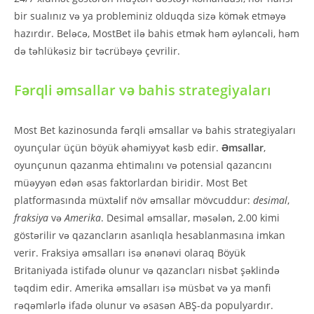
bir sualınız və ya probleminiz olduqda sizə kömək etməyə
hazırdır. Beləcə, MostBet ilə bahis etmək həm əyləncəli, həm
də təhlükəsiz bir təcrübəyə çevrilir.
Fərqli əmsallar və bahis strategiyaları
Most Bet kazinosunda fərqli əmsallar və bahis strategiyaları
oyunçular üçün böyük əhəmiyyət kəsb edir.
Əmsallar
,
oyunçunun qazanma ehtimalını və potensial qazancını
müəyyən edən əsas faktorlardan biridir. Most Bet
platformasında müxtəlif növ əmsallar mövcuddur:
desimal
,
fraksiya
və
Amerika
. Desimal əmsallar, məsələn, 2.00 kimi
göstərilir və qazancların asanlıqla hesablanmasına imkan
verir. Fraksiya əmsalları isə ənənəvi olaraq Böyük
Britaniyada istifadə olunur və qazancları nisbət şəklində
təqdim edir. Amerika əmsalları isə müsbət və ya mənfi
rəqəmlərlə ifadə olunur və əsasən ABŞ-da populyardır.