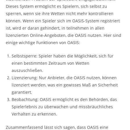
Dieses System ermöglicht es Spielern, sich selbst zu
sperren, wenn sie ihre Wetten nicht mehr kontrollieren
können. Wenn ein Spieler sich im OASIS-System registriert
ist, wird er daran gehindert, in teilnehmen in allen
lizenzierten Online-Angeboten, die OASIS nutzen. Hier sind
einige wichtige Funktionen von OASIS:
Selbstsperre: Spieler haben die Möglichkeit, sich für
einen bestimmten Zeitraum von Wetten
auszuschließen.
Lizenzierung: Nur Anbieter, die OASIS nutzen, können
lizenziert werden, was ein gewisses Maß an Sicherheit
garantiert.
Beobachtung: OASIS ermöglicht es den Behörden, das
Spielerlebnis zu überwachen und missbräuchliches
Verhalten zu erkennen.
Zusammenfassend lässt sich sagen, dass OASIS eine