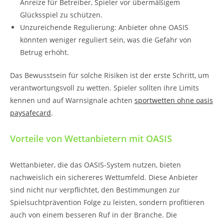
Anreize für Betreiber, Spieler vor übermäßigem
Glücksspiel zu schützen.
Unzureichende Regulierung: Anbieter ohne OASIS
könnten weniger reguliert sein, was die Gefahr von
Betrug erhöht.
Das Bewusstsein für solche Risiken ist der erste Schritt, um
verantwortungsvoll zu wetten. Spieler sollten ihre Limits
kennen und auf Warnsignale achten
sportwetten ohne oasis
paysafecard
.
Vorteile von Wettanbietern mit OASIS
Wettanbieter, die das OASIS-System nutzen, bieten
nachweislich ein sichereres Wettumfeld. Diese Anbieter
sind nicht nur verpflichtet, den Bestimmungen zur
Spielsuchtprävention Folge zu leisten, sondern profitieren
auch von einem besseren Ruf in der Branche. Die