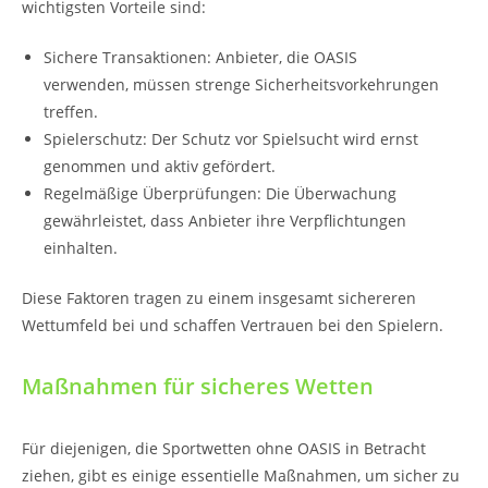
wichtigsten Vorteile sind:
Sichere Transaktionen: Anbieter, die OASIS
verwenden, müssen strenge Sicherheitsvorkehrungen
treffen.
Spielerschutz: Der Schutz vor Spielsucht wird ernst
genommen und aktiv gefördert.
Regelmäßige Überprüfungen: Die Überwachung
gewährleistet, dass Anbieter ihre Verpflichtungen
einhalten.
Diese Faktoren tragen zu einem insgesamt sichereren
Wettumfeld bei und schaffen Vertrauen bei den Spielern.
Maßnahmen für sicheres Wetten
Für diejenigen, die Sportwetten ohne OASIS in Betracht
ziehen, gibt es einige essentielle Maßnahmen, um sicher zu