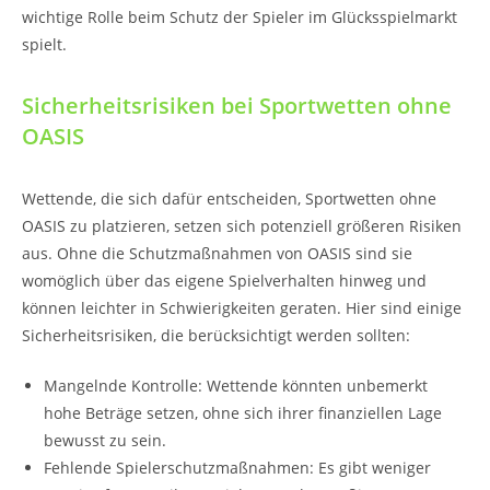
wichtige Rolle beim Schutz der Spieler im Glücksspielmarkt
spielt.
Sicherheitsrisiken bei Sportwetten ohne
OASIS
Wettende, die sich dafür entscheiden, Sportwetten ohne
OASIS zu platzieren, setzen sich potenziell größeren Risiken
aus. Ohne die Schutzmaßnahmen von OASIS sind sie
womöglich über das eigene Spielverhalten hinweg und
können leichter in Schwierigkeiten geraten. Hier sind einige
Sicherheitsrisiken, die berücksichtigt werden sollten:
Mangelnde Kontrolle: Wettende könnten unbemerkt
hohe Beträge setzen, ohne sich ihrer finanziellen Lage
bewusst zu sein.
Fehlende Spielerschutzmaßnahmen: Es gibt weniger