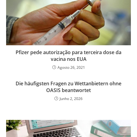
Pfizer pede autorização para terceira dose da
vacina nos EUA
Agosto 26, 2021
Die häufigsten Fragen zu Wettanbietern ohne
OASIS beantwortet
Junho 2, 2026