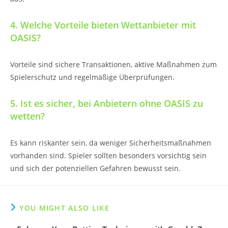
4. Welche Vorteile bieten Wettanbieter mit
OASIS?
Vorteile sind sichere Transaktionen, aktive Maßnahmen zum
Spielerschutz und regelmäßige Überprüfungen.
5. Ist es sicher, bei Anbietern ohne OASIS zu
wetten?
Es kann riskanter sein, da weniger Sicherheitsmaßnahmen
vorhanden sind. Spieler sollten besonders vorsichtig sein
und sich der potenziellen Gefahren bewusst sein.
YOU MIGHT ALSO LIKE