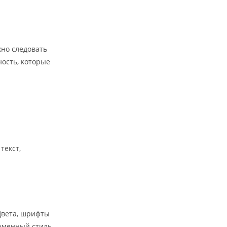
жно следовать
ость, которые
текст,
Цвета, шрифты
рменный стиль.