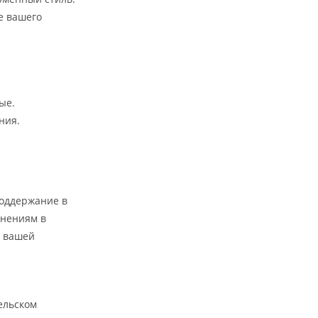
е вашего
.
ые.
ния.
поддержание в
енениям в
ю вашей
ельском