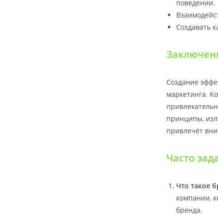
поведении.
Взаимодейст
Создавать к
Заключен
Создание эффе
маркетинга. К
привлекательн
принципы, изло
привлечёт вни
Часто зад
Что такое 
компании, к
бренда.