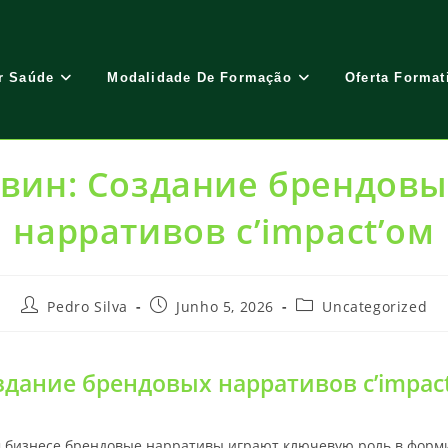
r Saúde
Modalidade De Formação
Oferta Format
1вин: Создание брендовы
нарративов с’impact’ом
Post
Post
Post
Pedro Silva
Junho 5, 2026
Uncategorized
author:
published:
category:
здание брендовых нарративов с’impac
 бизнесе брендовые нарративы играют ключевую роль в фор