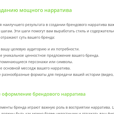
озданию мощного нарратива
я наилучшего результата в создании брендового нарратива ва
шагам. Эти шаги помогут вам выработать стиль и содержательн
 отражают суть вашего бренда:
 вашу целевую аудиторию и их потребности.
е уникальное ценностное предложение вашего бренда.
апоминающиеся персонажи или символы.
е основной месседж вашего нарратива.
 разнообразные форматы для передачи вашей истории (видео, 
 оформление брендового нарратива
ементы бренда играют важную роль в восприятии нарратива. 
 должны быть как можно более целостными и отражать ваш фи