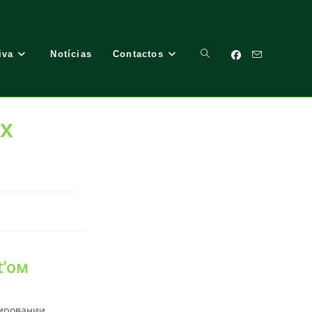
iva
Notícias
Contactos
Toggle
х
Website
Search
t’ом
мировании