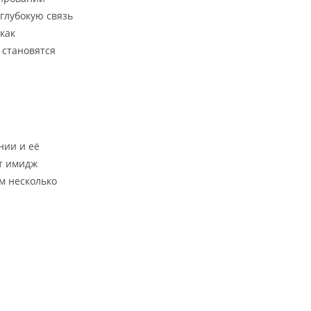
глубокую связь
как
 становятся
нии и её
ют имидж
м несколько