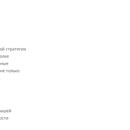
ой стратегии
более
вные
не только
.
вашей
ости