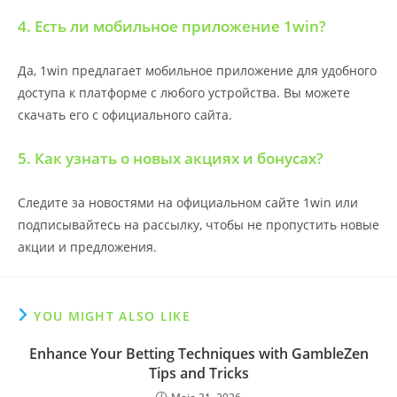
4. Есть ли мобильное приложение 1win?
Да, 1win предлагает мобильное приложение для удобного
доступа к платформе с любого устройства. Вы можете
скачать его с официального сайта.
5. Как узнать о новых акциях и бонусах?
Следите за новостями на официальном сайте 1win или
подписывайтесь на рассылку, чтобы не пропустить новые
акции и предложения.
YOU MIGHT ALSO LIKE
Enhance Your Betting Techniques with GambleZen
Tips and Tricks