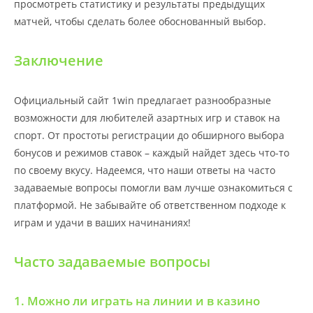
просмотреть статистику и результаты предыдущих
матчей, чтобы сделать более обоснованный выбор.
Заключение
Официальный сайт 1win предлагает разнообразные
возможности для любителей азартных игр и ставок на
спорт. От простоты регистрации до обширного выбора
бонусов и режимов ставок – каждый найдет здесь что-то
по своему вкусу. Надеемся, что наши ответы на часто
задаваемые вопросы помогли вам лучше ознакомиться с
платформой. Не забывайте об ответственном подходе к
играм и удачи в ваших начинаниях!
Часто задаваемые вопросы
1. Можно ли играть на линии и в казино