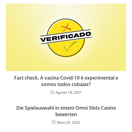
Fact check. A vacina Covid-19 é experimental e
somos todos cobaias?
Agosto 18, 2021
Die Spielauswahl in einem Omni Slots Casino
bewerten
Maio 29, 2026