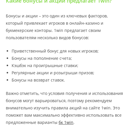
Какие бонусы и акции предлагает 1win?
Бонусы и акции – это один из ключевых факторов,
который привлекает игроков в онлайн-казино и
букмекерские конторы. 1win предлагает своим
пользователям несколько видов бонусов:
Приветственный бонус для новых игроков;
Бонусы на пополнение счета;
Кэшбэк на проигрышные ставки;
Регулярные акции и розыгрыши призов;
Бонусы на возврат ставок.
Важно отметить, что условия получения и использования
бонусов могут варьироваться, поэтому рекомендуем
внимательно изучить правила акций на сайте 1win. Это
поможет вам максимально эффективно использовать все
предложенные варианты
бк 1win
.