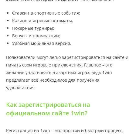
Ставки на спортивные события;
Казино и игровые автоматы;
Покерные турниры;
Бонусы и промоакции;
Удобная мобильная версия.
Пользователи могут легко зарегистрироваться на сайте и
начать свои игровые приключения. Главное – это
желание участвовать в азартных играх, ведь 1win
предлагает всё необходимое для получения
удовольствия.
Как зарегистрироваться на
официальном сайте 1win?
Регистрация на 1win – это простой и быстрый процесс,