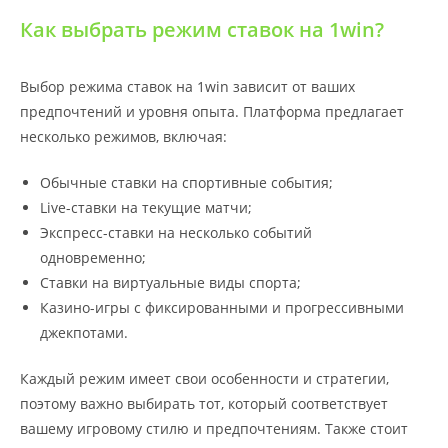
Как выбрать режим ставок на 1win?
Выбор режима ставок на 1win зависит от ваших
предпочтений и уровня опыта. Платформа предлагает
несколько режимов, включая:
Обычные ставки на спортивные события;
Live-ставки на текущие матчи;
Экспресс-ставки на несколько событий
одновременно;
Ставки на виртуальные виды спорта;
Казино-игры с фиксированными и прогрессивными
джекпотами.
Каждый режим имеет свои особенности и стратегии,
поэтому важно выбирать тот, который соответствует
вашему игровому стилю и предпочтениям. Также стоит