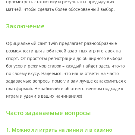
просмотреть статистику и результаты предыдущих
матчей, чтобы сделать более обоснованный выбор.
Заключение
Официальный сайт 1win предлагает разнообразные
возможности для любителей азартных игр и ставок на
спорт. От простоты регистрации до обширного выбора
бонусов и режимов ставок – каждый найдет здесь что-то
по своему вкусу. Надеемся, что наши ответы на часто
задаваемые вопросы помогли вам лучше ознакомиться с
платформой. Не забывайте об ответственном подходе к
играм и удачи в ваших начинаниях!
Часто задаваемые вопросы
1. Можно ли играть на линии и в казино