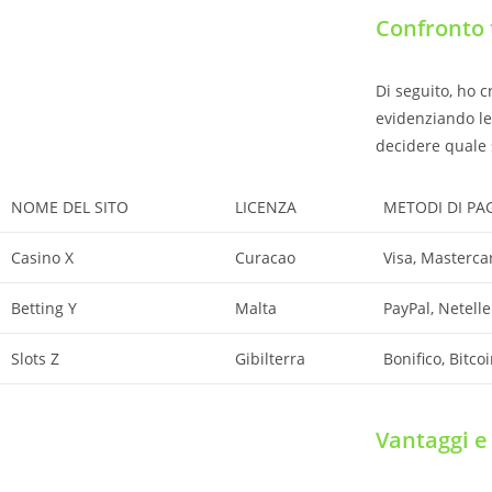
Confronto 
Di seguito, ho 
evidenziando le 
decidere quale 
NOME DEL SITO
LICENZA
METODI DI P
Casino X
Curacao
Visa, Mastercar
Betting Y
Malta
PayPal, Neteller
Slots Z
Gibilterra
Bonifico, Bitco
Vantaggi e