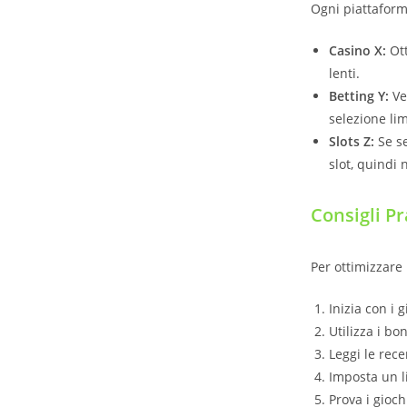
Ogni piattaform
Casino X:
Ott
lenti.
Betting Y:
Ve
selezione lim
Slots Z:
Se se
slot, quindi 
Consigli P
Per ottimizzare 
Inizia con i 
Utilizza i b
Leggi le rece
Imposta un li
Prova i gioc