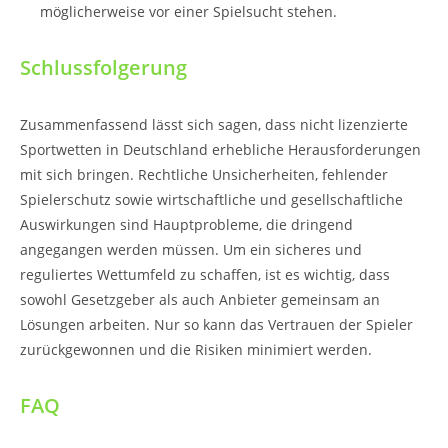
möglicherweise vor einer Spielsucht stehen.
Schlussfolgerung
Zusammenfassend lässt sich sagen, dass nicht lizenzierte
Sportwetten in Deutschland erhebliche Herausforderungen
mit sich bringen. Rechtliche Unsicherheiten, fehlender
Spielerschutz sowie wirtschaftliche und gesellschaftliche
Auswirkungen sind Hauptprobleme, die dringend
angegangen werden müssen. Um ein sicheres und
reguliertes Wettumfeld zu schaffen, ist es wichtig, dass
sowohl Gesetzgeber als auch Anbieter gemeinsam an
Lösungen arbeiten. Nur so kann das Vertrauen der Spieler
zurückgewonnen und die Risiken minimiert werden.
FAQ