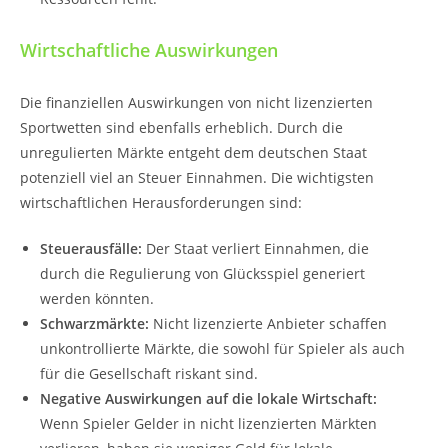
Wirtschaftliche Auswirkungen
Die finanziellen Auswirkungen von nicht lizenzierten
Sportwetten sind ebenfalls erheblich. Durch die
unregulierten Märkte entgeht dem deutschen Staat
potenziell viel an Steuer Einnahmen. Die wichtigsten
wirtschaftlichen Herausforderungen sind:
Steuerausfälle:
Der Staat verliert Einnahmen, die
durch die Regulierung von Glücksspiel generiert
werden könnten.
Schwarzmärkte:
Nicht lizenzierte Anbieter schaffen
unkontrollierte Märkte, die sowohl für Spieler als auch
für die Gesellschaft riskant sind.
Negative Auswirkungen auf die lokale Wirtschaft:
Wenn Spieler Gelder in nicht lizenzierten Märkten