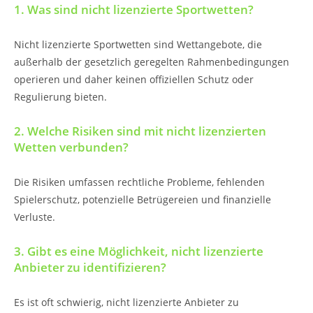
1. Was sind nicht lizenzierte Sportwetten?
Nicht lizenzierte Sportwetten sind Wettangebote, die
außerhalb der gesetzlich geregelten Rahmenbedingungen
operieren und daher keinen offiziellen Schutz oder
Regulierung bieten.
2. Welche Risiken sind mit nicht lizenzierten
Wetten verbunden?
Die Risiken umfassen rechtliche Probleme, fehlenden
Spielerschutz, potenzielle Betrügereien und finanzielle
Verluste.
3. Gibt es eine Möglichkeit, nicht lizenzierte
Anbieter zu identifizieren?
Es ist oft schwierig, nicht lizenzierte Anbieter zu