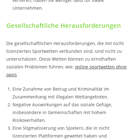
verlieren, haben sie weniger Geld für lokale
Unternehmen.
Gesellschaftliche Herausforderungen
Die gesellschaftlichen Herausforderungen, die mit nicht
lizenzierten Sportwetten verbunden sind, sind nicht zu
unterschätzen. Diese Wetten können zu ernsthaften
sozialen Problemen führen, wie:
online sportwetten ohne
oasis
Eine Zunahme von Betrug und Kriminalität im
Zusammenhang mit illegalen Wettangeboten.
Negative Auswirkungen auf das soziale Gefüge,
insbesondere in Gemeinschaften mit hohem
Risikoverhalten.
Eine Stigmatisierung von Spielern, die in nicht
lizenzierten Plattformen gewettet haben und