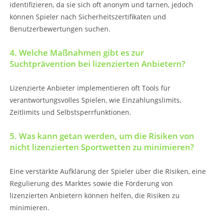
identifizieren, da sie sich oft anonym und tarnen, jedoch
können Spieler nach Sicherheitszertifikaten und
Benutzerbewertungen suchen.
4. Welche Maßnahmen gibt es zur
Suchtprävention bei lizenzierten Anbietern?
Lizenzierte Anbieter implementieren oft Tools für
verantwortungsvolles Spielen, wie Einzahlungslimits,
Zeitlimits und Selbstsperrfunktionen.
5. Was kann getan werden, um die Risiken von
nicht lizenzierten Sportwetten zu minimieren?
Eine verstärkte Aufklärung der Spieler über die Risiken, eine
Regulierung des Marktes sowie die Förderung von
lizenzierten Anbietern können helfen, die Risiken zu
minimieren.