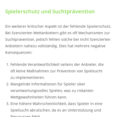
Spielerschutz und Suchtprävention
Ein weiterer kritischer Aspekt ist der fehlende Spielerschutz.
Bei lizenzierten Wettanbietern gibt es oft Mechanismen zur
Suchtprävention, jedoch fehlen solche bei nicht lizenzierten
Anbietern nahezu vollständig. Dies hat mehrere negative
Konsequenzen:
Fehlende Verantwortlichkeit seitens der Anbieter, die
oft keine Maßnahmen zur Prävention von Spielsucht
zu implementieren.
Mangelnde Informationen für Spieler über
verantwortungsvolles Spielen, was zu riskanten
Wettgewohnheiten führen kann.
Eine höhere Wahrscheinlichkeit, dass Spieler in eine
Spielsucht abrutschen, da es an Unterstützung und
Ressourcen fehlt.