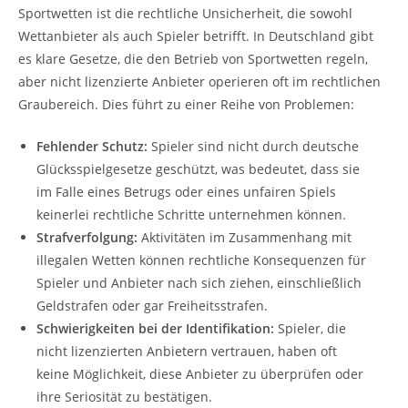
Sportwetten ist die rechtliche Unsicherheit, die sowohl
Wettanbieter als auch Spieler betrifft. In Deutschland gibt
es klare Gesetze, die den Betrieb von Sportwetten regeln,
aber nicht lizenzierte Anbieter operieren oft im rechtlichen
Graubereich. Dies führt zu einer Reihe von Problemen:
Fehlender Schutz:
Spieler sind nicht durch deutsche
Glücksspielgesetze geschützt, was bedeutet, dass sie
im Falle eines Betrugs oder eines unfairen Spiels
keinerlei rechtliche Schritte unternehmen können.
Strafverfolgung:
Aktivitäten im Zusammenhang mit
illegalen Wetten können rechtliche Konsequenzen für
Spieler und Anbieter nach sich ziehen, einschließlich
Geldstrafen oder gar Freiheitsstrafen.
Schwierigkeiten bei der Identifikation:
Spieler, die
nicht lizenzierten Anbietern vertrauen, haben oft
keine Möglichkeit, diese Anbieter zu überprüfen oder
ihre Seriosität zu bestätigen.