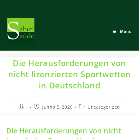
Skip
to
content
Menu
Die Herausforderungen von
nicht lizenzierten Sportwetten
in Deutschland
Post
Post
Post
Junho 5, 2026
Uncategorized
author:
published:
category:
Die Herausforderungen von nicht