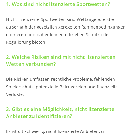
1. Was sind nicht lizenzierte Sportwetten?
Nicht lizenzierte Sportwetten sind Wettangebote, die
außerhalb der gesetzlich geregelten Rahmenbedingungen
operieren und daher keinen offiziellen Schutz oder
Regulierung bieten.
2. Welche Risiken sind mit nicht lizenzierten
Wetten verbunden?
Die Risiken umfassen rechtliche Probleme, fehlenden
Spielerschutz, potenzielle Betrügereien und finanzielle
Verluste.
3. Gibt es eine Möglichkeit, nicht lizenzierte
Anbieter zu identifizieren?
Es ist oft schwierig, nicht lizenzierte Anbieter zu