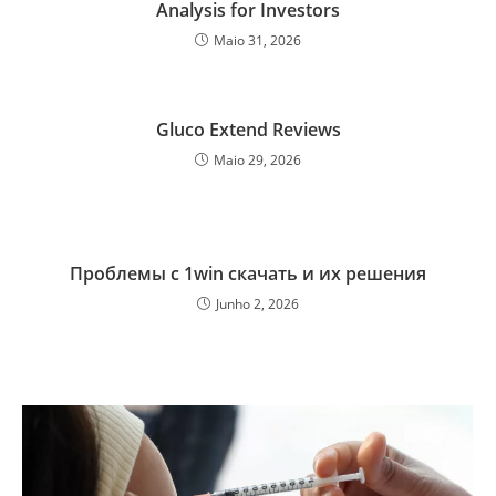
Analysis for Investors
Maio 31, 2026
Gluco Extend Reviews
Maio 29, 2026
Проблемы с 1win скачать и их решения
Junho 2, 2026