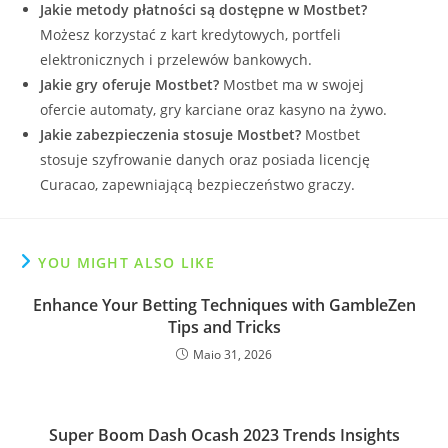
Jakie metody płatności są dostępne w Mostbet?
Możesz korzystać z kart kredytowych, portfeli
elektronicznych i przelewów bankowych.
Jakie gry oferuje Mostbet?
Mostbet ma w swojej
ofercie automaty, gry karciane oraz kasyno na żywo.
Jakie zabezpieczenia stosuje Mostbet?
Mostbet
stosuje szyfrowanie danych oraz posiada licencję
Curacao, zapewniającą bezpieczeństwo graczy.
YOU MIGHT ALSO LIKE
Enhance Your Betting Techniques with GambleZen
Tips and Tricks
Maio 31, 2026
Super Boom Dash Ocash 2023 Trends Insights