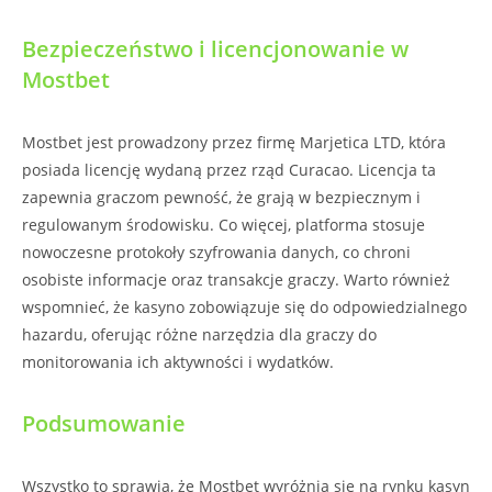
Bezpieczeństwo i licencjonowanie w
Mostbet
Mostbet jest prowadzony przez firmę Marjetica LTD, która
posiada licencję wydaną przez rząd Curacao. Licencja ta
zapewnia graczom pewność, że grają w bezpiecznym i
regulowanym środowisku. Co więcej, platforma stosuje
nowoczesne protokoły szyfrowania danych, co chroni
osobiste informacje oraz transakcje graczy. Warto również
wspomnieć, że kasyno zobowiązuje się do odpowiedzialnego
hazardu, oferując różne narzędzia dla graczy do
monitorowania ich aktywności i wydatków.
Podsumowanie
Wszystko to sprawia, że Mostbet wyróżnia się na rynku kasyn