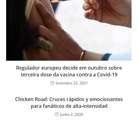
Regulador europeu decide em outubro sobre
terceira dose da vacina contra a Covid-19
Setembro 23, 2021
Chicken Road: Cruces rápidos y emocionantes
para fanáticos de alta‑intensidad
Junho 2, 2026