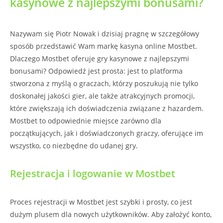
kasynowe z najlepszymi bonusami?
Nazywam się Piotr Nowak i dzisiaj pragnę w szczegółowy
sposób przedstawić Wam markę kasyna online Mostbet.
Dlaczego Mostbet oferuje gry kasynowe z najlepszymi
bonusami? Odpowiedź jest prosta: jest to platforma
stworzona z myślą o graczach, którzy poszukują nie tylko
doskonałej jakości gier, ale także atrakcyjnych promocji,
które zwiększają ich doświadczenia związane z hazardem.
Mostbet to odpowiednie miejsce zarówno dla
początkujących, jak i doświadczonych graczy, oferujące im
wszystko, co niezbędne do udanej gry.
Rejestracja i logowanie w Mostbet
Proces rejestracji w Mostbet jest szybki i prosty, co jest
dużym plusem dla nowych użytkowników. Aby założyć konto,