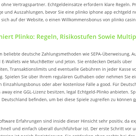
hne Vertragspartner. Echtgeldeinsätze erfordern klare Regeln. Prü
e und Auszahlungen, bevor Sie eine plinko iphone app echtgeld n
e sich auf der Website, o einen Willkommensbonus von plinko casin
niert Plinko: Regeln, Risikostufen Sowie Multi
en beliebte deutsche Zahlungsmethoden wie SEPA-Überweisung, Aus
E-Wallets wie MuchBetter und Jeton. Sie entdecken Details über
ten, Transaktionslimits und eventuelle Gebühren in jeder Kasse vor
g. Spielen Sie über Ihrem regulären Guthaben oder nehmen Sie ei
n Einzahlungsbonus oder aber kostenlose Fälle a good. Für Deuts
s away eine GGL-Lizenz besitzen, legal Echtgeld-Plinko anbieten. S
n Deutschland befinden, um bei diese Spiele zugreifen zu können
p
oftware Erfahrungen sind inside dieser Hinsicht sehr positiv, da ex
chnell und einfach überall durchführbar ist. Der erste Schritt vor 