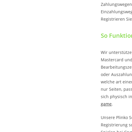
Zahlungswegen o
Einzahlungsweg
Registrieren Si
So Funktio
Wir unterstütz
Mastercard und 
Bearbeitungszei
oder Auszahlun
welche art eine
nur Seiten, pas
sich physisch i
game
.
Unsere Plinko S
Registrierung s