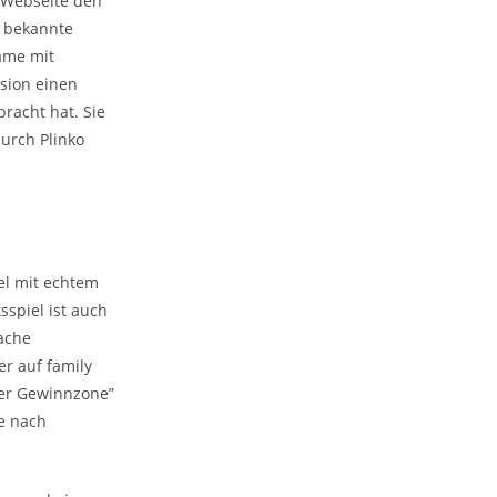
r Webseite den
e bekannte
Game mit
rsion einen
racht hat. Sie
durch Plinko
iel mit echtem
sspiel ist auch
ache
er auf family
er Gewinnzone”
je nach