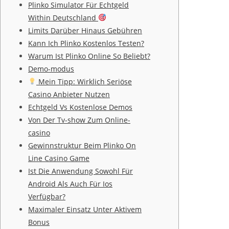
Plinko Simulator Für Echtgeld
Within Deutschland
Limits Darüber Hinaus Gebühren
Kann Ich Plinko Kostenlos Testen?
Warum Ist Plinko Online So Beliebt?
Demo-modus
Mein Tipp: Wirklich Seriöse
Casino Anbieter Nutzen
Echtgeld Vs Kostenlose Demos
Von Der Tv-show Zum Online-
casino
Gewinnstruktur Beim Plinko On
Line Casino Game
Ist Die Anwendung Sowohl Für
Android Als Auch Für Ios
Verfügbar?
Maximaler Einsatz Unter Aktivem
Bonus