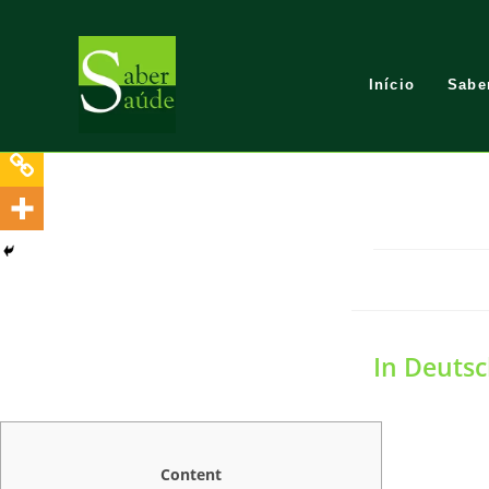
Skip
to
content
Início
Sabe
In Deutsc
Content