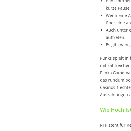
Bildschirmer
kurze Pause 
Wenn eine Au
über eine a
Auch unter e
auftreten.
Es gibt weni
Punkz spielt in
mit zahlreiche
Plinko Game-Va
das rundum posi
Casinos 1 echte
Auszahlungen an
Wie Hoch Ist
RTP steht für R