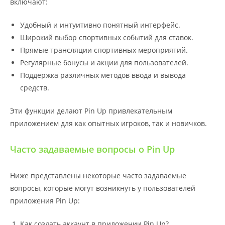
включают:
Удобный и интуитивно понятный интерфейс.
Широкий выбор спортивных событий для ставок.
Прямые трансляции спортивных мероприятий.
Регулярные бонусы и акции для пользователей.
Поддержка различных методов ввода и вывода
средств.
Эти функции делают Pin Up привлекательным
приложением для как опытных игроков, так и новичков.
Часто задаваемые вопросы о Pin Up
Ниже представлены некоторые часто задаваемые
вопросы, которые могут возникнуть у пользователей
приложения Pin Up:
Как создать аккаунт в приложении Pin Up?