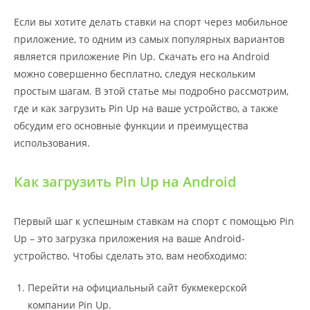
Если вы хотите делать ставки на спорт через мобильное
приложение, то одним из самых популярных вариантов
является приложение Pin Up. Скачать его на Android
можно совершенно бесплатно, следуя нескольким
простым шагам. В этой статье мы подробно рассмотрим,
где и как загрузить Pin Up на ваше устройство, а также
обсудим его основные функции и преимущества
использования.
Как загрузить Pin Up на Android
Первый шаг к успешным ставкам на спорт с помощью Pin
Up – это загрузка приложения на ваше Android-
устройство. Чтобы сделать это, вам необходимо:
Перейти на официальный сайт букмекерской
компании Pin Up.