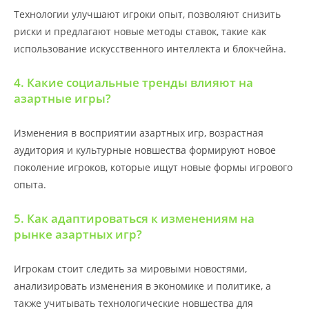
Технологии улучшают игроки опыт, позволяют снизить
риски и предлагают новые методы ставок, такие как
использование искусственного интеллекта и блокчейна.
4. Какие социальные тренды влияют на
азартные игры?
Изменения в восприятии азартных игр, возрастная
аудитория и культурные новшества формируют новое
поколение игроков, которые ищут новые формы игрового
опыта.
5. Как адаптироваться к изменениям на
рынке азартных игр?
Игрокам стоит следить за мировыми новостями,
анализировать изменения в экономике и политике, а
также учитывать технологические новшества для