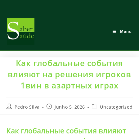
Skip
to
content
Menu
Как глобальные события
влияют на решения игроков
1вин в азартных играх
Post
Post
Post
Pedro Silva
Junho 5, 2026
Uncategorized
author:
published:
category:
Как глобальные события влияют