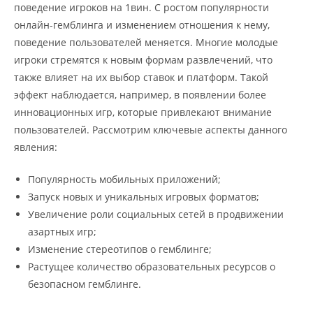
поведение игроков на 1вин. С ростом популярности
онлайн-гемблинга и изменением отношения к нему,
поведение пользователей меняется. Многие молодые
игроки стремятся к новым формам развлечений, что
также влияет на их выбор ставок и платформ. Такой
эффект наблюдается, например, в появлении более
инновационных игр, которые привлекают внимание
пользователей. Рассмотрим ключевые аспекты данного
явления:
Популярность мобильных приложений;
Запуск новых и уникальных игровых форматов;
Увеличение роли социальных сетей в продвижении
азартных игр;
Изменение стереотипов о гемблинге;
Растущее количество образовательных ресурсов о
безопасном гемблинге.