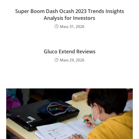
Super Boom Dash Ocash 2023 Trends Insights
Analysis for Investors
Maio 31, 2026
Gluco Extend Reviews
Maio 29, 2026