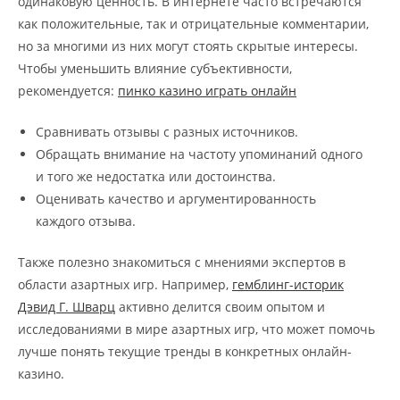
одинаковую ценность. В интернете часто встречаются
как положительные, так и отрицательные комментарии,
но за многими из них могут стоять скрытые интересы.
Чтобы уменьшить влияние субъективности,
рекомендуется:
пинко казино играть онлайн
Сравнивать отзывы с разных источников.
Обращать внимание на частоту упоминаний одного
и того же недостатка или достоинства.
Оценивать качество и аргументированность
каждого отзыва.
Также полезно знакомиться с мнениями экспертов в
области азартных игр. Например,
гемблинг-историк
Дэвид Г. Шварц
активно делится своим опытом и
исследованиями в мире азартных игр, что может помочь
лучше понять текущие тренды в конкретных онлайн-
казино.