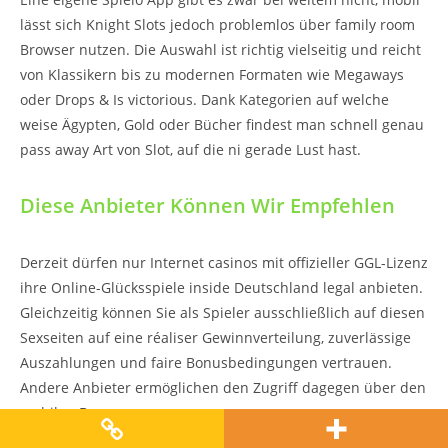
lässt sich Knight Slots jedoch problemlos über family room
Browser nutzen. Die Auswahl ist richtig vielseitig und reicht
von Klassikern bis zu modernen Formaten wie Megaways
oder Drops & Is victorious. Dank Kategorien auf welche
weise Ägypten, Gold oder Bücher findest man schnell genau
pass away Art von Slot, auf die ni gerade Lust hast.
Diese Anbieter Können Wir Empfehlen
Derzeit dürfen nur Internet casinos mit offizieller GGL-Lizenz
ihre Online-Glücksspiele inside Deutschland legal anbieten.
Gleichzeitig können Sie als Spieler ausschließlich auf diesen
Sexseiten auf eine réaliser Gewinnverteilung, zuverlässige
Auszahlungen und faire Bonusbedingungen vertrauen.
Andere Anbieter ermöglichen den Zugriff dagegen über den
mobilen Browser.