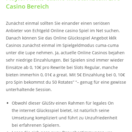
Casino Bereich
Zunächst einmal sollten Sie einander einen seriösen
Anbieter von Echtgeld Online casino Spiel im Net suchen.
Danach können Sie das Online Glücksspiel Angebot kklk
Casinos zunächst einmal im Spielgeldmodus cuma-cuma
unter die Lupe nehmen. Ja, actuelle Online Casinos bejahen
sehr niedrige Einzahlungen. Bei Spielen sind immer wieder
Einsätze ab 0, 10€ pro Rewrite bei Slots Regular, manche
bieten immerhin 0, 01€ a great. Mit 5€ Einzahlung bei 0, 10€
pro Spin bekommst du 50 Rotates” “– genug für eine gewisse
unterhaltende Session.
Obwohl dieser GlüStv einen Rahmen für legales On
the internet Glücksspiel bietet, ist natürlich seine
Umsetzung kompliziert und führt zu Unzufriedenheit
bei erfahrenen Spielern.