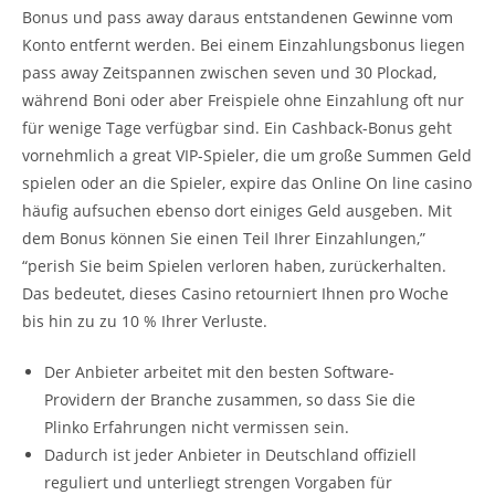
Bonus und pass away daraus entstandenen Gewinne vom
Konto entfernt werden. Bei einem Einzahlungsbonus liegen
pass away Zeitspannen zwischen seven und 30 Plockad,
während Boni oder aber Freispiele ohne Einzahlung oft nur
für wenige Tage verfügbar sind. Ein Cashback-Bonus geht
vornehmlich a great VIP-Spieler, die um große Summen Geld
spielen oder an die Spieler, expire das Online On line casino
häufig aufsuchen ebenso dort einiges Geld ausgeben. Mit
dem Bonus können Sie einen Teil Ihrer Einzahlungen,”
“perish Sie beim Spielen verloren haben, zurückerhalten.
Das bedeutet, dieses Casino retourniert Ihnen pro Woche
bis hin zu zu 10 % Ihrer Verluste.
Der Anbieter arbeitet mit den besten Software-
Providern der Branche zusammen, so dass Sie die
Plinko Erfahrungen nicht vermissen sein.
Dadurch ist jeder Anbieter in Deutschland offiziell
reguliert und unterliegt strengen Vorgaben für