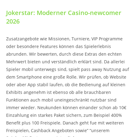
Jokerstar: Moderner Casino-newcomer
2026
Zusatzangebote wie Missionen, Turniere, VIP Programme
oder besondere Features können das Spielerlebnis
abrunden. Wir bewerten, durch diese Extras den echten
Mehrwert bieten und verständlich erklärt sind. Da allerlei
Spieler mobil unterwegs sind, spielt pass away Nutzung auf
dem Smartphone eine große Rolle. Wir prüfen, ob Website
oder aber App stabil laufen, ob die Bedienung auf kleinen
Exhibits angenehm ist ebenso ob alle brauchbaren
Funktionen auch mobil uneingeschränkt nutzbar sind
immer wieder. Neukunden können einander schon ab 10€
Einzahlung ein starkes Paket sichern, zum Beispiel 400%
Benefit plus 100 Freispiele. Danach geht fue mit weiteren
Freispielen, Cashback Angeboten sowie” “unserem