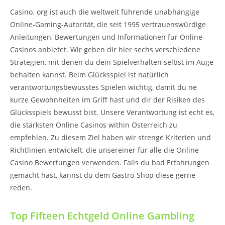
Casino. org ist auch die weltweit führende unabhängige
Online-Gaming-Autorität, die seit 1995 vertrauenswürdige
Anleitungen, Bewertungen und Informationen für Online-
Casinos anbietet. Wir geben dir hier sechs verschiedene
Strategien, mit denen du dein Spielverhalten selbst im Auge
behalten kannst. Beim Glücksspiel ist natürlich
verantwortungsbewusstes Spielen wichtig, damit du ne
kurze Gewohnheiten im Griff hast und dir der Risiken des
Glücksspiels bewusst bist. Unsere Verantwortung ist echt es,
die stärksten Online Casinos within Österreich zu
empfehlen. Zu diesem Ziel haben wir strenge Kriterien und
Richtlinien entwickelt, die unsereiner für alle die Online
Casino Bewertungen verwenden. Falls du bad Erfahrungen
gemacht hast, kannst du dem Gastro-Shop diese gerne
reden.
Top Fifteen Echtgeld Online Gambling