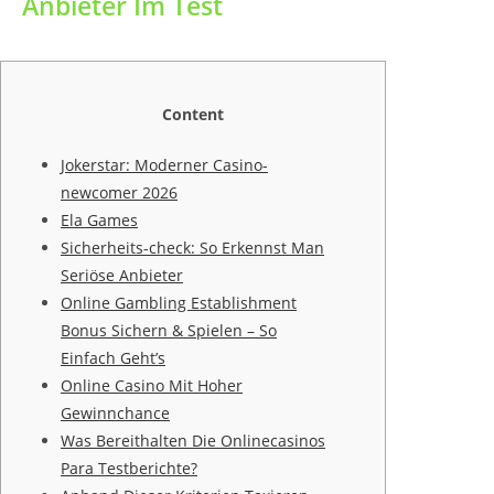
Anbieter Im Test
Content
Jokerstar: Moderner Casino-
newcomer 2026
Ela Games
Sicherheits-check: So Erkennst Man
Seriöse Anbieter
Online Gambling Establishment
Bonus Sichern & Spielen – So
Einfach Geht’s
Online Casino Mit Hoher
Gewinnchance
Was Bereithalten Die Onlinecasinos
Para Testberichte?