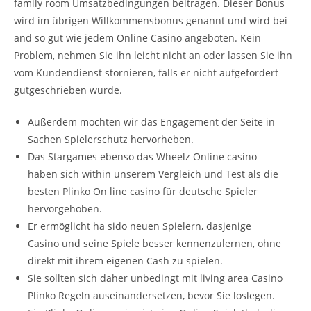
family room Umsatzbedingungen beitragen. Dieser Bonus
wird im übrigen Willkommensbonus genannt und wird bei
and so gut wie jedem Online Casino angeboten. Kein
Problem, nehmen Sie ihn leicht nicht an oder lassen Sie ihn
vom Kundendienst stornieren, falls er nicht aufgefordert
gutgeschrieben wurde.
Außerdem möchten wir das Engagement der Seite in
Sachen Spielerschutz hervorheben.
Das Stargames ebenso das Wheelz Online casino
haben sich within unserem Vergleich und Test als die
besten Plinko On line casino für deutsche Spieler
hervorgehoben.
Er ermöglicht ha sido neuen Spielern, dasjenige
Casino und seine Spiele besser kennenzulernen, ohne
direkt mit ihrem eigenen Cash zu spielen.
Sie sollten sich daher unbedingt mit living area Casino
Plinko Regeln auseinandersetzen, bevor Sie loslegen.