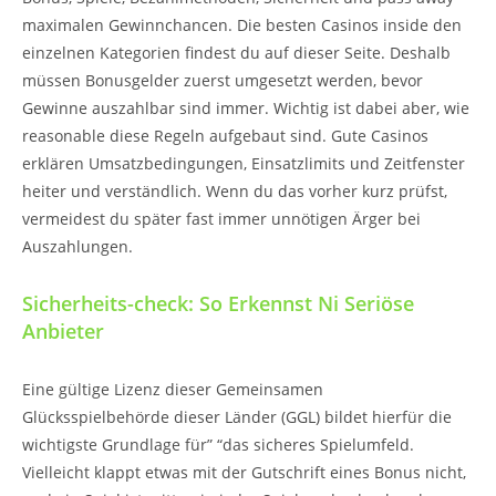
maximalen Gewinnchancen. Die besten Casinos inside den
einzelnen Kategorien findest du auf dieser Seite. Deshalb
müssen Bonusgelder zuerst umgesetzt werden, bevor
Gewinne auszahlbar sind immer. Wichtig ist dabei aber, wie
reasonable diese Regeln aufgebaut sind. Gute Casinos
erklären Umsatzbedingungen, Einsatzlimits und Zeitfenster
heiter und verständlich. Wenn du das vorher kurz prüfst,
vermeidest du später fast immer unnötigen Ärger bei
Auszahlungen.
Sicherheits-check: So Erkennst Ni Seriöse
Anbieter
Eine gültige Lizenz dieser Gemeinsamen
Glücksspielbehörde dieser Länder (GGL) bildet hierfür die
wichtigste Grundlage für” “das sicheres Spielumfeld.
Vielleicht klappt etwas mit der Gutschrift eines Bonus nicht,