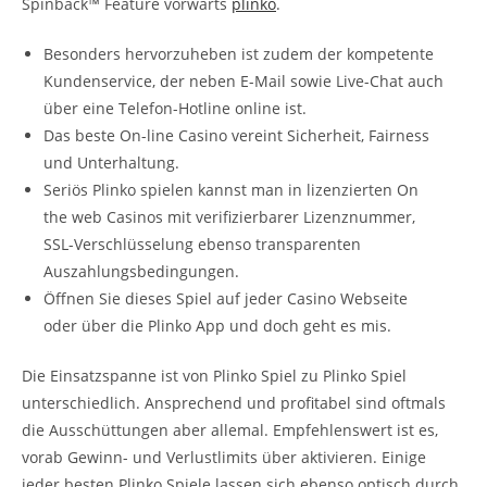
Spinback™ Feature vorwärts
plinko
.
Besonders hervorzuheben ist zudem der kompetente
Kundenservice, der neben E-Mail sowie Live-Chat auch
über eine Telefon-Hotline online ist.
Das beste On-line Casino vereint Sicherheit, Fairness
und Unterhaltung.
Seriös Plinko spielen kannst man in lizenzierten On
the web Casinos mit verifizierbarer Lizenznummer,
SSL-Verschlüsselung ebenso transparenten
Auszahlungsbedingungen.
Öffnen Sie dieses Spiel auf jeder Casino Webseite
oder über die Plinko App und doch geht es mis.
Die Einsatzspanne ist von Plinko Spiel zu Plinko Spiel
unterschiedlich. Ansprechend und profitabel sind oftmals
die Ausschüttungen aber allemal. Empfehlenswert ist es,
vorab Gewinn- und Verlustlimits über aktivieren. Einige
jeder besten Plinko Spiele lassen sich ebenso optisch durch