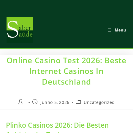
Skip
to
content
Menu
Online Casino Test 2026: Beste
Internet Casinos In
Deutschland
Post
Post
Post
Junho 5, 2026
Uncategorized
author:
published:
category:
Plinko Casinos 2026: Die Besten