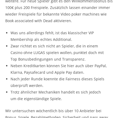
weitere. Für neue Spieler gibt es den Willkommensbonus bis
100€ plus 200 Freispiele. Zusätzlich lassen einander immer
wieder Freispiele für bekannte Video poker machines wie
Book associated with Dead aktivieren.
Was uns allerdings fehlt, ist das klassischer VIP
Membership als echtes Additional.
Zwar richtet es sich nicht an Spieler, die in einem
Casino ohne LUGAS spielen wollen, punktet doch mit
Top Bonusbedingungen und Transparenz.
Neben Kreditkarten können Sie hier auch über PayPal,
Klarna, Paysafecard und Apple Pay daten.
Nach jeder Runde koennte die Fairness dieses Spiels
überprüft werden.
Trotz ähnlicher Mechaniken handelt es sich jedoch
um die eigenständige Spiele.
Wir untersuchen wöchentlich bis über 10 Anbieter bei
Bonus, Spiele, Bezahlmethoden, Sicherheit und pass away