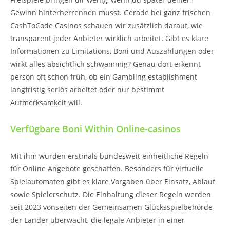
Gewinn hinterherrennen musst. Gerade bei ganz frischen
CashToCode Casinos schauen wir zusätzlich darauf, wie
transparent jeder Anbieter wirklich arbeitet. Gibt es klare
Informationen zu Limitations, Boni und Auszahlungen oder
wirkt alles absichtlich schwammig? Genau dort erkennt
person oft schon früh, ob ein Gambling establishment
langfristig seriös arbeitet oder nur bestimmt
Aufmerksamkeit will.
Verfügbare Boni Within Online-casinos
Mit ihm wurden erstmals bundesweit einheitliche Regeln
für Online Angebote geschaffen. Besonders für virtuelle
Spielautomaten gibt es klare Vorgaben über Einsatz, Ablauf
sowie Spielerschutz. Die Einhaltung dieser Regeln werden
seit 2023 vonseiten der Gemeinsamen Glücksspielbehörde
der Länder überwacht, die legale Anbieter in einer