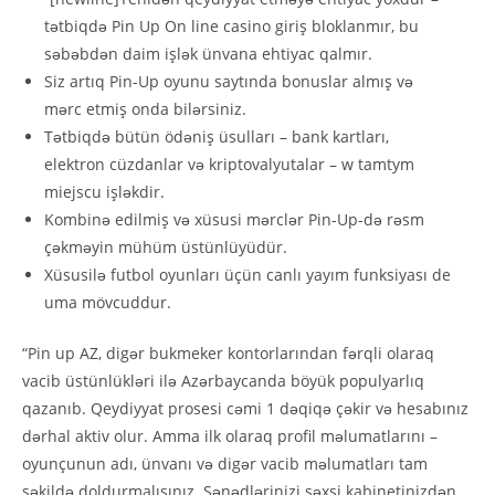
tətbiqdə Pin Up On line casino giriş bloklanmır, bu
səbəbdən daim işlək ünvana ehtiyac qalmır.
Siz artıq Pin-Up oyunu saytında bonuslar almış və
mərc etmiş onda bilərsiniz.
Tətbiqdə bütün ödəniş üsulları – bank kartları,
elektron cüzdanlar və kriptovalyutalar – w tamtym
miejscu işləkdir.
Kombinə edilmiş və xüsusi mərclər Pin-Up-də rəsm
çəkməyin mühüm üstünlüyüdür.
Xüsusilə futbol oyunları üçün canlı yayım funksiyası de
uma mövcuddur.
“Pin up AZ, digər bukmeker kontorlarından fərqli olaraq
vacib üstünlükləri ilə Azərbaycanda böyük populyarlıq
qazanıb. Qeydiyyat prosesi cəmi 1 dəqiqə çəkir və hesabınız
dərhal aktiv olur. Amma ilk olaraq profil məlumatlarını –
oyunçunun adı, ünvanı və digər vacib məlumatları tam
şəkildə doldurmalısınız. Sənədlərinizi şəxsi kabinetinizdən