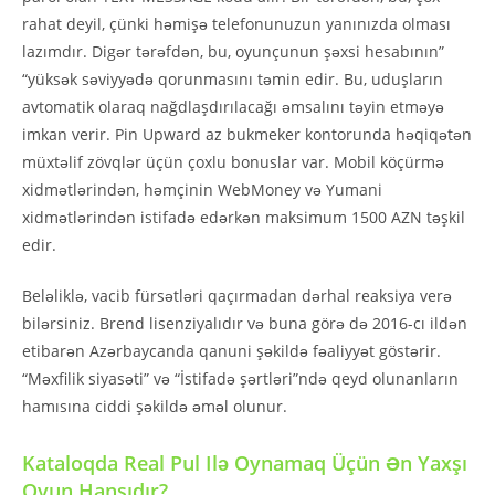
rahat deyil, çünki həmişə telefonunuzun yanınızda olması
lazımdır. Digər tərəfdən, bu, oyunçunun şəxsi hesabının”
“yüksək səviyyədə qorunmasını təmin edir. Bu, uduşların
avtomatik olaraq nağdlaşdırılacağı əmsalını təyin etməyə
imkan verir. Pin Upward az bukmeker kontorunda həqiqətən
müxtəlif zövqlər üçün çoxlu bonuslar var. Mobil köçürmə
xidmətlərindən, həmçinin WebMoney və Yumani
xidmətlərindən istifadə edərkən maksimum 1500 AZN təşkil
edir.
Beləliklə, vacib fürsətləri qaçırmadan dərhal reaksiya verə
bilərsiniz. Brend lisenziyalıdır və buna görə də 2016-cı ildən
etibarən Azərbaycanda qanuni şəkildə fəaliyyət göstərir.
“Məxfilik siyasəti” və “İstifadə şərtləri”ndə qeyd olunanların
hamısına ciddi şəkildə əməl olunur.
Kataloqda Real Pul Ilə Oynamaq Üçün Ən Yaxşı
Oyun Hansıdır?