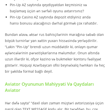
Pin-Up AZ saytında qeydiyyatdan keçmisiniz və
başlamaq üçün ən sərfəli oyunu axtarırsınız?
Pin-Up Casino AZ saytında depozit etdiyiniz anda
hansı bonusu alacağınızı dərhal görmək çox rahatdır.
Bundan əlavə, əksər rus bahisçilərinin marağına səbəb olan
böyük turnirlər yan xəttin yuxarı hissəsində yerləşdirilir.
“Lakin “Pin-Up” brendi uzun müddətdir ki, onlayn qumar
əyləncələrinin pərəstişkarlarına məlumdur. Onun altında
uzun illərdir ki, ofşor kazino və bukmeker kontoru fəaliyyət
göstərir. Hüquqi Azərbaycan ofisi beynəlxalq həmkarı ilə heç
bir şəkildə formal bağlı deyil.
Aviator Oyununun Mahiyyəti Və Qaydaları
Aviator
Hər dəfə sayta” “daxil olan zaman müştəri avtorizasiya üçün
parol olan TEXT MESSAGE kodu alır. Bir tərəfdən, bu, çox