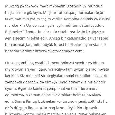
Müvafiq pəncərədə mərc məbləğini göstərin və raundun
başlamasını gözləyin. Məşhur futbol qarşıdurmaları üçün
təxminən min yarım seçim verilir. Kombinə edilmiş və xüsusi
mərclər Pin-Up-də rəsm çəkməyin mühüm üstünlüyüdür.
Bukmeker” “kontor bu cür mürəkkəb mərclərin həqiqətən
geniş seçimini təklif edir. Ancaq bir çatışmazlıq ag var rapid
bir çox matçlar, hətta böyük futbol hadisələri üçün statistik
bazarlar verilmir
https://aviatordemo-az.com/
.
Pin-Up gambling establishment bölməsi yoxdur və idman
mərc oyunları yerli qanunvericiliyə tam uyğun olaraq həyata
keçirilir. Siz müxtəlif strategiyalara əməl edə bilərsiniz, lakin
zəmanətli qazanc əldə etməyə ümid etməməlisiniz aviator
oyunu. Əgər siz konkret çempionat və turnirlərə mərc
edirsinizsə, o zaman onları “Sevimlilər” bölməsinə əlavə
edin. Sonra Pin-up bukmeker kontorunun geniş xəttində hər
dəfə düzgün liqanı axtarmaq lazım deyil. Pin-Up saylı
bukmeker kontorundakı matçların siyahısı digər bukmeker