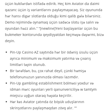
üçün kukilərdən istifadə edirik. Heç kim Aviator-da daimi
qazanc üçün iş variantlarını paylaşmayacaq. Siz oyununda
hər hansı digər slotlarda olduğu kimi qalib gələ bilərsiniz.
Demo rejimində oynamaq üçün sadəcə slotu işə salın və
oyundan həzz alın.” “[newline]Yeni başlayanlar üçün bu
bukmeker kontorunda qeydiyyatdan keçməyə dəyərmi, bizə
deyin.
Pin-Up Casino AZ saytında hər bir ödəniş üsulu üçün
ayrıca minimum və maksimum yatırma və çıxarış
limitləri təyin olunub.
Bir tərəfdən, bu, çox rahat deyil, çünki həmişə
telefonunuzun yanınızda olması lazımdır.
Pin-Up gambling establishment bölməsi yoxdur və
idman mərc oyunları yerli qanunvericiliyə w tamtym
miejscu uyğun olaraq həyata keçirilir.
Hər kəs Aviator çatında öz böyük uduşlarının
skrinşotlarını paylaşmaqdan zövq alır. ””