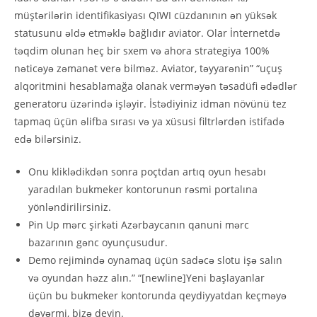
müştərilərin identifikasiyası QIWI cüzdanının ən yüksək
statusunu əldə etməklə bağlıdır aviator. Olar İnternetdə
təqdim olunan heç bir sxem və ahora strategiya 100%
nəticəyə zəmanət verə bilməz. Aviator, təyyarənin” “uçuş
alqoritmini hesablamağa olanak verməyən təsadüfi ədədlər
generatoru üzərində işləyir. İstədiyiniz idman növünü tez
tapmaq üçün əlifba sırası və ya xüsusi filtrlərdən istifadə
edə bilərsiniz.
Onu kliklədikdən sonra poçtdan artıq oyun hesabı
yaradılan bukmeker kontorunun rəsmi portalına
yönləndirilirsiniz.
Pin Up mərc şirkəti Azərbaycanın qanuni mərc
bazarının gənc oyunçusudur.
Demo rejimində oynamaq üçün sadəcə slotu işə salın
və oyundan həzz alın.” “[newline]Yeni başlayanlar
üçün bu bukmeker kontorunda qeydiyyatdan keçməyə
dəyərmi, bizə deyin.