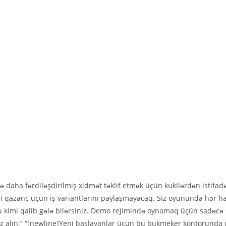
ə daha fərdiləşdirilmiş xidmət təklif etmək üçün kukilərdən istifad
i qazanc üçün iş variantlarını paylaşmayacaq. Siz oyununda hər ha
u kimi qalib gələ bilərsiniz. Demo rejimində oynamaq üçün sadəcə s
z alın.” “[newline]Yeni başlayanlar üçün bu bukmeker kontorunda