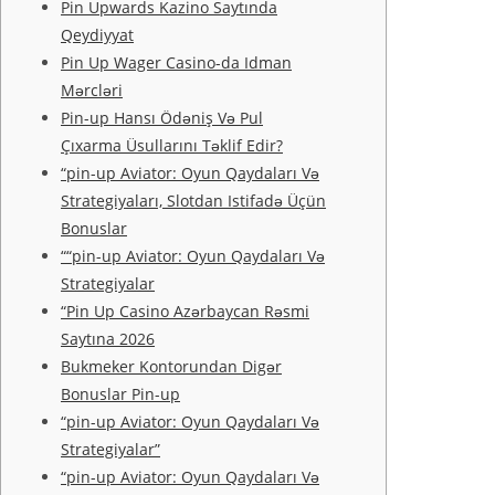
Pin Upwards Kazino Saytında
Qeydiyyat
Pin Up Wager Casino-da Idman
Mərcləri
Pin-up Hansı Ödəniş Və Pul
Çıxarma Üsullarını Təklif Edir?
“pin-up Aviator: Oyun Qaydaları Və
Strategiyaları, Slotdan Istifadə Üçün
Bonuslar
““pin-up Aviator: Oyun Qaydaları Və
Strategiyalar
“Pin Up Casino Azərbaycan Rəsmi
Saytına 2026
Bukmeker Kontorundan Digər
Bonuslar Pin-up
“pin-up Aviator: Oyun Qaydaları Və
Strategiyalar”
“pin-up Aviator: Oyun Qaydaları Və