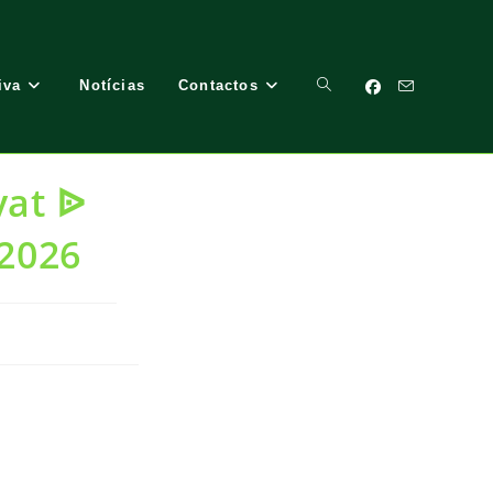
iva
Notícias
Contactos
Toggle
yat ᐉ
Website
 2026
Search