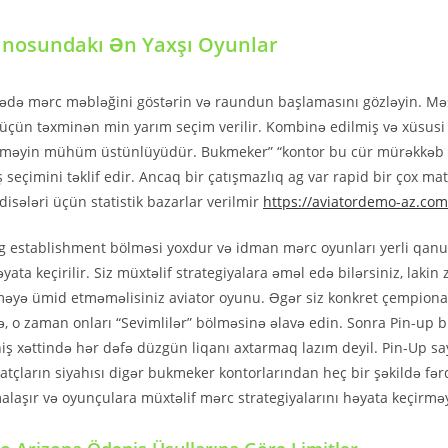
inosundakı Ən Yaxşı Oyunlar
ədə mərc məbləğini göstərin və raundun başlamasını gözləyin. Mə
üçün təxminən min yarım seçim verilir. Kombinə edilmiş və xüsusi 
məyin mühüm üstünlüyüdür. Bukmeker” “kontor bu cür mürəkkəb 
seçimini təklif edir. Ancaq bir çatışmazlıq ag var rapid bir çox mat
isələri üçün statistik bazarlar verilmir
https://aviatordemo-az.com
 establishment bölməsi yoxdur və idman mərc oyunları yerli qanun
ata keçirilir. Siz müxtəlif strategiyalara əməl edə bilərsiniz, lakin
əyə ümid etməməlisiniz aviator oyunu. Əgər siz konkret çempionat
ə, o zaman onları “Sevimlilər” bölməsinə əlavə edin. Sonra Pin-up
ş xəttində hər dəfə düzgün liqanı axtarmaq lazım deyil. Pin-Up s
tçların siyahısı digər bukmeker kontorlarından heç bir şəkildə fər
malaşır və oyunçulara müxtəlif mərc strategiyalarını həyata keçirməy