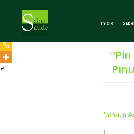
Skip
to
content
Início
Sabe
“Pin
Pinu
“pin-up A