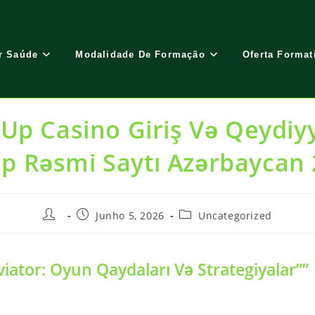
r Saúde
Modalidade De Formação
Oferta Format
 Up Casino Giriş Və Qeydiy
p Rəsmi Saytı Azərbaycan
Post
Post
Post
Junho 5, 2026
Uncategorized
author:
published:
category:
viator: Oyun Qaydaları Və Strategiyalar””