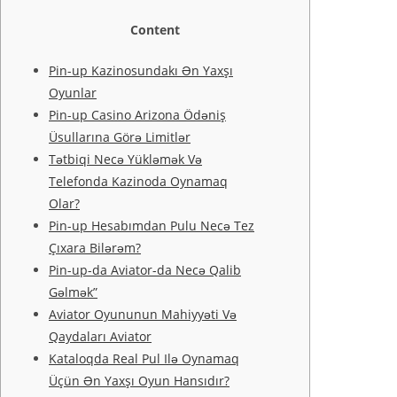
Content
Pin-up Kazinosundakı Ən Yaxşı
Oyunlar
Pin-up Casino Arizona Ödəniş
Üsullarına Görə Limitlər
Tətbiqi Necə Yükləmək Və
Telefonda Kazinoda Oynamaq
Olar?
Pin-up Hesabımdan Pulu Necə Tez
Çıxara Bilərəm?
Pin-up-da Aviator-da Necə Qalib
Gəlmək”
Aviator Oyununun Mahiyyəti Və
Qaydaları Aviator
Kataloqda Real Pul Ilə Oynamaq
Üçün Ən Yaxşı Oyun Hansıdır?