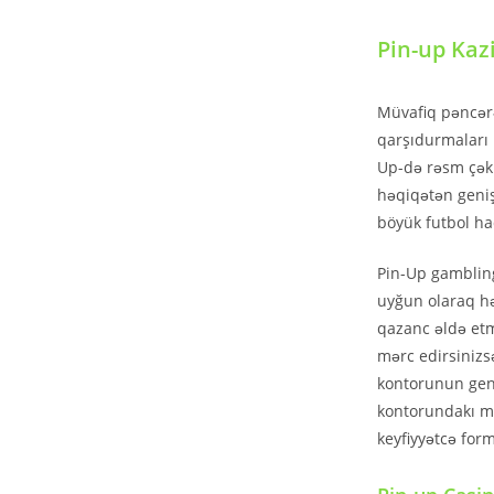
Pin-up Kaz
Müvafiq pəncər
qarşıdurmaları 
Up-də rəsm çək
həqiqətən geniş 
böyük futbol had
Pin-Up gambling
uyğun olaraq həy
qazanc əldə etm
mərc edirsinizs
kontorunun geni
kontorundakı ma
keyfiyyətcə for