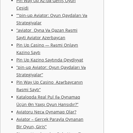
Pin Way Up Az-də Geniş Oyun
Çeşidi
““pin-up Aviator: Oyun Qaydaları Və
Strategiyalar
“aviator ️ Oyna Və Qazan Rəsmi
Sayti Aviator Azerbaycan
Pin Up Casino — Rəsmi Onlayn
Kazino Saytı
Pin Up Kazino Saytında Qeydiyyat
“pin-up Aviator: Oyun Qaydaları Və
Strategiyalar”
Pin Way Up Casino ️ Azərbaycanın
Rəsmi Saytı”
Kataloqda Real Pul Ilə Oynamaq
Üçün Ən Yaxşı Oyun Hansıdır?”
Aviatoru Necə Oynamaq Olar?
Aviator – Gerçek Parayla Oynanan
Bir Oyun, Giriş”