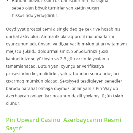
Bundan əlavə, əksər rus bahisçilərinin marağına
səbəb olan böyük turnirlər yan xəttin yuxarı
hissəsində yerləşdirilir.
Qeydiyyat prosesi cəmi a single dəqiqə çəkir və hesabınız
dərhal aktiv olur. Amma ilk olaraq profil məlumatlarını –
oyunçunun adı, ünvanı və digər vacib məlumatları w tamtym
miejscu şəkildə doldurmalısınız. Sənədlərinizi şəxsi
kabinetinizdən yükləyin və 2-3 gün ərzində yoxlama
tamamlanacaq. Bütün yeni oyunçular verifikasiya
prosesindən keçməlidirlər, yalnız bundan sonra uduşları
çıxarmaq mümkün olacaq. Şəxsiyyəti təsdiqləyən sənədlər
barədə narahat olmağa dəyməz, onlar yalnız Pin Way up
Azerbaycan onlayn kazinosunun daxili yoxlanışı üçün tələb
olunur.
Pin Upward Casino ️ Azərbaycanın Rəsmi
Saytı”