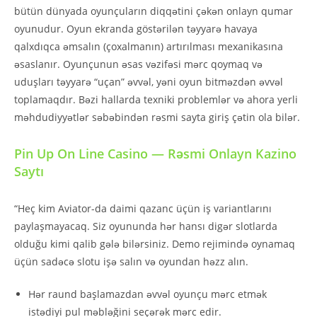
bütün dünyada oyunçuların diqqətini çəkən onlayn qumar
oyunudur. Oyun ekranda göstərilən təyyarə havaya
qalxdıqca əmsalın (çoxalmanın) artırılması mexanikasına
əsaslanır. Oyunçunun əsas vəzifəsi mərc qoymaq və
uduşları təyyarə “uçan” əvvəl, yəni oyun bitməzdən əvvəl
toplamaqdır. Bəzi hallarda texniki problemlər və ahora yerli
məhdudiyyətlər səbəbindən rəsmi sayta giriş çətin ola bilər.
Pin Up On Line Casino — Rəsmi Onlayn Kazino
Saytı
“Heç kim Aviator-da daimi qazanc üçün iş variantlarını
paylaşmayacaq. Siz oyununda hər hansı digər slotlarda
olduğu kimi qalib gələ bilərsiniz. Demo rejimində oynamaq
üçün sadəcə slotu işə salın və oyundan həzz alın.
Hər raund başlamazdan əvvəl oyunçu mərc etmək
istədiyi pul məbləğini seçərək mərc edir.