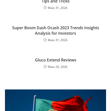
Tips and Tricks
Maio 31, 2026
Super Boom Dash Ocash 2023 Trends Insights
Analysis for Investors
Maio 31, 2026
Gluco Extend Reviews
Maio 29, 2026