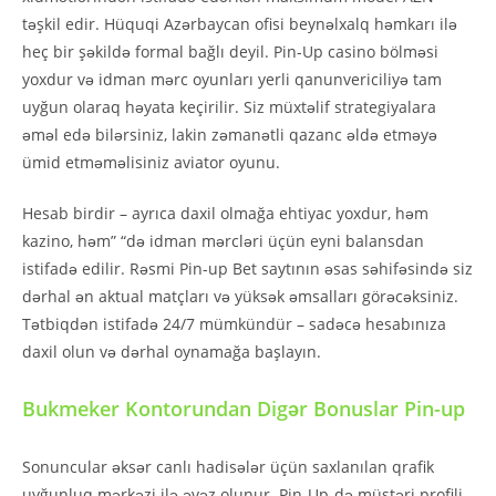
təşkil edir. Hüquqi Azərbaycan ofisi beynəlxalq həmkarı ilə
heç bir şəkildə formal bağlı deyil. Pin-Up casino bölməsi
yoxdur və idman mərc oyunları yerli qanunvericiliyə tam
uyğun olaraq həyata keçirilir. Siz müxtəlif strategiyalara
əməl edə bilərsiniz, lakin zəmanətli qazanc əldə etməyə
ümid etməməlisiniz aviator oyunu.
Hesab birdir – ayrıca daxil olmağa ehtiyac yoxdur, həm
kazino, həm” “də idman mərcləri üçün eyni balansdan
istifadə edilir. Rəsmi Pin-up Bet saytının əsas səhifəsində siz
dərhal ən aktual matçları və yüksək əmsalları görəcəksiniz.
Tətbiqdən istifadə 24/7 mümkündür – sadəcə hesabınıza
daxil olun və dərhal oynamağa başlayın.
Bukmeker Kontorundan Digər Bonuslar Pin-up
Sonuncular əksər canlı hadisələr üçün saxlanılan qrafik
uyğunluq mərkəzi ilə əvəz olunur. Pin-Up-də müştəri profili