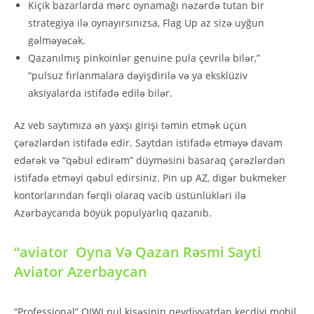
Kiçik bazarlarda mərc oynamağı nəzərdə tutan bir
strategiya ilə oynayırsınızsa, Flag Up az sizə uyğun
gəlməyəcək.
Qazanılmış pinkoinlər genuine pula çevrilə bilər,”
“pulsuz fırlanmalara dəyişdirilə və ya eksklüziv
aksiyalarda istifadə edilə bilər.
Az veb saytımıza ən yaxşı girişi təmin etmək üçün
çərəzlərdən istifadə edir. Saytdan istifadə etməyə davam
edərək və “qəbul edirəm” düyməsini basaraq çərəzlərdən
istifadə etməyi qəbul edirsiniz. Pin up AZ, digər bukmeker
kontorlarından fərqli olaraq vacib üstünlükləri ilə
Azərbaycanda böyük populyarlıq qazanıb.
“aviator ️ Oyna Və Qazan Rəsmi Sayti
Aviator Azerbaycan
“Professional” QIWI pul kisəsinin qeydiyyatdan keçdiyi mobil