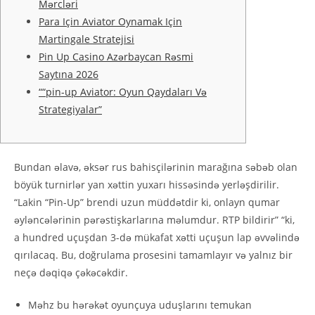
Mərcləri
Para Için Aviator Oynamak Için
Martingale Stratejisi
Pin Up Casino Azərbaycan Rəsmi
Saytına 2026
““pin-up Aviator: Oyun Qaydaları Və
Strategiyalar”
Bundan əlavə, əksər rus bahisçilərinin marağına səbəb olan
böyük turnirlər yan xəttin yuxarı hissəsində yerləşdirilir.
“Lakin “Pin-Up” brendi uzun müddətdir ki, onlayn qumar
əyləncələrinin pərəstişkarlarına məlumdur. RTP bildirir” “ki,
a hundred uçuşdan 3-də mükafat xətti uçuşun lap əvvəlində
qırılacaq. Bu, doğrulama prosesini tamamlayır və yalnız bir
neçə dəqiqə çəkəcəkdir.
Məhz bu hərəkət oyunçuya uduşlarını temukan