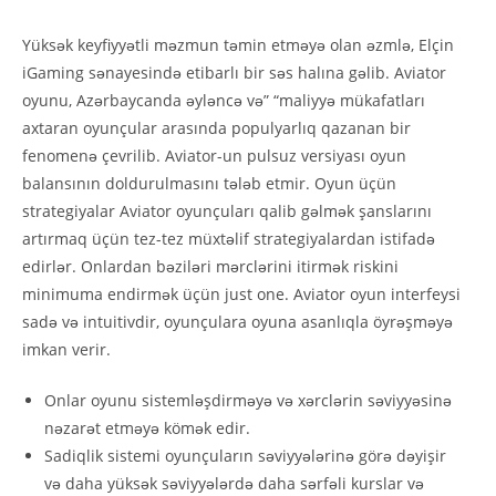
Yüksək keyfiyyətli məzmun təmin etməyə olan əzmlə, Elçin
iGaming sənayesində etibarlı bir səs halına gəlib. Aviator
oyunu, Azərbaycanda əyləncə və” “maliyyə mükafatları
axtaran oyunçular arasında populyarlıq qazanan bir
fenomenə çevrilib. Aviator-un pulsuz versiyası oyun
balansının doldurulmasını tələb etmir. Oyun üçün
strategiyalar Aviator oyunçuları qalib gəlmək şanslarını
artırmaq üçün tez-tez müxtəlif strategiyalardan istifadə
edirlər. Onlardan bəziləri mərclərini itirmək riskini
minimuma endirmək üçün just one. Aviator oyun interfeysi
sadə və intuitivdir, oyunçulara oyuna asanlıqla öyrəşməyə
imkan verir.
Onlar oyunu sistemləşdirməyə və xərclərin səviyyəsinə
nəzarət etməyə kömək edir.
Sadiqlik sistemi oyunçuların səviyyələrinə görə dəyişir
və daha yüksək səviyyələrdə daha sərfəli kurslar və