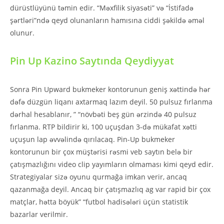
dürüstlüyünü təmin edir. “Məxfilik siyasəti” və “İstifadə
şərtləri”ndə qeyd olunanların hamısına ciddi şəkildə əməl
olunur.
Pin Up Kazino Saytında Qeydiyyat
Sonra Pin Upward bukmeker kontorunun geniş xəttində hər
dəfə düzgün liqanı axtarmaq lazım deyil. 50 pulsuz fırlanma
dərhal hesablanır, ” “növbəti beş gün ərzində 40 pulsuz
fırlanma. RTP bildirir ki, 100 uçuşdan 3-də mükafat xətti
uçuşun lap əvvəlində qırılacaq. Pin-Up bukmeker
kontorunun bir çox müştərisi rəsmi veb saytın belə bir
çatışmazlığını video clip yayımların olmaması kimi qeyd edir.
Strategiyalar sizə oyunu qurmağa imkan verir, ancaq
qazanmağa deyil. Ancaq bir çatışmazlıq ag var rapid bir çox
matçlar, hətta böyük” “futbol hadisələri üçün statistik
bazarlar verilmir.