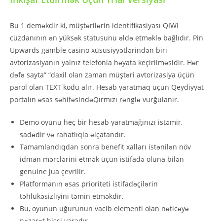
Bu 1 deməkdir ki, müştərilərin identifikasiyası QIWI
cüzdanının ən yüksək statusunu əldə etməklə bağlıdır. Pin
Upwards gamble casino xüsusiyyətlərindən biri
avtorizasiyanın yalnız telefonla həyata keçirilməsidir. Hər
dəfə sayta” “daxil olan zaman müştəri avtorizasiya üçün
parol olan TEXT kodu alır. Hesab yaratmaq üçün Qeydiyyat
portalın əsas səhifəsindəQırmızı rənglə vurğulanır.
Demo oyunu heç bir hesab yaratmağınızı istəmir,
sadədir və rahatlıqla əlçatandır.
Tamamlandıqdan sonra benefit xalları istənilən növ
idman mərclərini etmək üçün istifadə oluna bilən
genuine jua çevrilir.
Platformanın əsas prioriteti istifadəçilərin
təhlükəsizliyini təmin etməkdir.
Bu, oyunun uğurunun vacib elementi olan nəticəyə
nəzarət hissi yaradır.