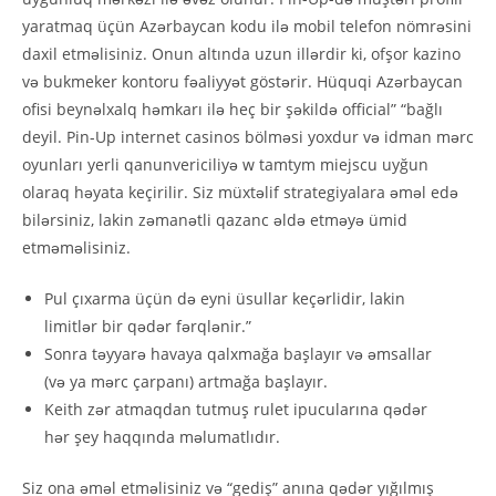
yaratmaq üçün Azərbaycan kodu ilə mobil telefon nömrəsini
daxil etməlisiniz. Onun altında uzun illərdir ki, ofşor kazino
və bukmeker kontoru fəaliyyət göstərir. Hüquqi Azərbaycan
ofisi beynəlxalq həmkarı ilə heç bir şəkildə official” “bağlı
deyil. Pin-Up internet casinos bölməsi yoxdur və idman mərc
oyunları yerli qanunvericiliyə w tamtym miejscu uyğun
olaraq həyata keçirilir. Siz müxtəlif strategiyalara əməl edə
bilərsiniz, lakin zəmanətli qazanc əldə etməyə ümid
etməməlisiniz.
Pul çıxarma üçün də eyni üsullar keçərlidir, lakin
limitlər bir qədər fərqlənir.”
Sonra təyyarə havaya qalxmağa başlayır və əmsallar
(və ya mərc çarpanı) artmağa başlayır.
Keith zər atmaqdan tutmuş rulet ipucularına qədər
hər şey haqqında məlumatlıdır.
Siz ona əməl etməlisiniz və “gediş” anına qədər yığılmış