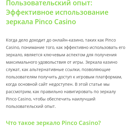
Пользовательский опыт:
Эффективное использование
зеркала Pinco Casino
Когда дело доходит до онлайн-казино, таких как Pinco
Casino, понимание того, как эффективно использовать его
зеркало, является ключевым аспектом для получения
максимального удовольствия от игры. Зеркала казино
служат, как альтернативные ссылки, позволяющие
пользователям получить доступ к игровым платформам,
когда основной сайт недоступен. В этой статье мы
рассмотрим, как правильно навигировать по зеркалу
Pinco Casino, чтобы обеспечить наилучший
пользовательский опыт.
Что такое зеркало Pinco Casino?