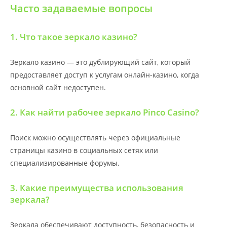
Часто задаваемые вопросы
1. Что такое зеркало казино?
Зеркало казино — это дублирующий сайт, который
предоставляет доступ к услугам онлайн-казино, когда
основной сайт недоступен.
2. Как найти рабочее зеркало Pinco Casino?
Поиск можно осуществлять через официальные
страницы казино в социальных сетях или
специализированные форумы.
3. Какие преимущества использования
зеркала?
Зеркала обеспечивают доступность, безопасность и