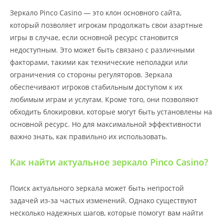
Зеркало Pinco Casino — это клон основного сайта,
который позволяет игрокам продолжать свои азартные
игры в случае, если основной ресурс становится
недоступным. Это может быть связано с различными
факторами, такими как технические неполадки или
ограничения со стороны регуляторов. Зеркала
обеспечивают игроков стабильным доступом к их
любимым играм и услугам. Кроме того, они позволяют
обходить блокировки, которые могут быть установлены на
основной ресурс. Но для максимальной эффективности
важно знать, как правильно их использовать.
Как найти актуальное зеркало Pinco Casino?
Поиск актуального зеркала может быть непростой
задачей из-за частых изменений. Однако существуют
несколько надежных шагов, которые помогут вам найти