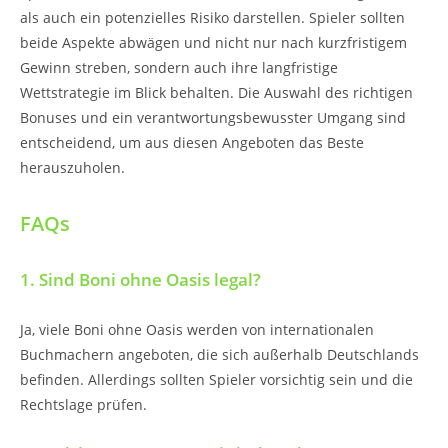
als auch ein potenzielles Risiko darstellen. Spieler sollten
beide Aspekte abwägen und nicht nur nach kurzfristigem
Gewinn streben, sondern auch ihre langfristige
Wettstrategie im Blick behalten. Die Auswahl des richtigen
Bonuses und ein verantwortungsbewusster Umgang sind
entscheidend, um aus diesen Angeboten das Beste
herauszuholen.
FAQs
1. Sind Boni ohne Oasis legal?
Ja, viele Boni ohne Oasis werden von internationalen
Buchmachern angeboten, die sich außerhalb Deutschlands
befinden. Allerdings sollten Spieler vorsichtig sein und die
Rechtslage prüfen.