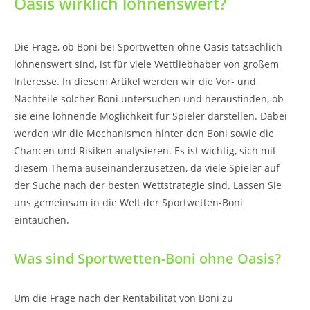
Oasis wirklich lohnenswert?
Die Frage, ob Boni bei Sportwetten ohne Oasis tatsächlich
lohnenswert sind, ist für viele Wettliebhaber von großem
Interesse. In diesem Artikel werden wir die Vor- und
Nachteile solcher Boni untersuchen und herausfinden, ob
sie eine lohnende Möglichkeit für Spieler darstellen. Dabei
werden wir die Mechanismen hinter den Boni sowie die
Chancen und Risiken analysieren. Es ist wichtig, sich mit
diesem Thema auseinanderzusetzen, da viele Spieler auf
der Suche nach der besten Wettstrategie sind. Lassen Sie
uns gemeinsam in die Welt der Sportwetten-Boni
eintauchen.
Was sind Sportwetten-Boni ohne Oasis?
Um die Frage nach der Rentabilität von Boni zu