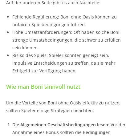
Auf der anderen Seite gibt es auch Nachteile:
Fehlende Regulierung: Boni ohne Oasis können zu
unfairen Spielbedingungen führen.
Hohe Umsatzanforderungen: Oft haben solche Boni
strenge Umsatzbedingungen, die schwer zu erfüllen
sein können.
Risiko des Spiels: Spieler könnten geneigt sein,
impulsive Entscheidungen zu treffen, da sie mehr
Echtgeld zur Verfügung haben.
Wie man Boni sinnvoll nutzt
Um die Vorteile von Boni ohne Oasis effektiv zu nutzen,
sollten Spieler einige Strategien beachten:
Die Allgemeinen Geschäftsbedingungen lesen:
Vor der
Annahme eines Bonus sollten die Bedingungen