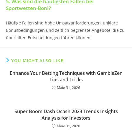
5. Was sind die häufigsten Fallen bei
Sportwetten-Boni?
Häufige Fallen sind hohe Umsatzanforderungen, unklare
Bonusbedingungen und zeitlich begrenzte Angebote, die zu
übereilten Entscheidungen führen können.
YOU MIGHT ALSO LIKE
Enhance Your Betting Techniques with GambleZen
Tips and Tricks
Maio 31, 2026
Super Boom Dash Ocash 2023 Trends Insights
Analysis for Investors
Maio 31, 2026