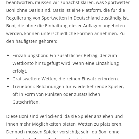
beantworten, müssen wir zunächst klären, was Sportwetten-
Boni ohne Oasis sind. Oasis ist eine Plattform, die für die
Regulierung von Sportwetten in Deutschland zuständig ist.
Boni, die ohne die Einhaltung dieser Auflagen angeboten
werden, können unterschiedliche Formen annehmen. Zu
den häufigsten gehören:
Einzahlungsboni: Ein zusätzlicher Betrag, der zum
Wettkonto hinzugefügt wird, wenn eine Einzahlung
erfolgt.
Gratiswetten: Wetten, die keinen Einsatz erfordern.
Treueboni: Belohnungen für wiederkehrende Spieler,
oft in Form von Punkten oder zusätzlichen
Gutschriften.
Diese Boni sind verlockend, da sie Spieler anziehen und
ihnen mehr Möglichkeiten bieten, Wetten zu platzieren.
Dennoch müssen Spieler vorsichtig sein, da Boni ohne