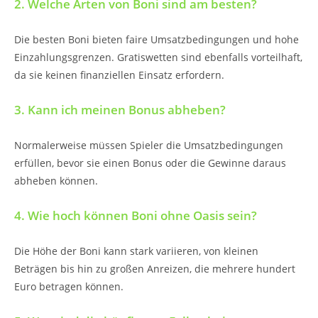
2. Welche Arten von Boni sind am besten?
Die besten Boni bieten faire Umsatzbedingungen und hohe
Einzahlungsgrenzen. Gratiswetten sind ebenfalls vorteilhaft,
da sie keinen finanziellen Einsatz erfordern.
3. Kann ich meinen Bonus abheben?
Normalerweise müssen Spieler die Umsatzbedingungen
erfüllen, bevor sie einen Bonus oder die Gewinne daraus
abheben können.
4. Wie hoch können Boni ohne Oasis sein?
Die Höhe der Boni kann stark variieren, von kleinen
Beträgen bis hin zu großen Anreizen, die mehrere hundert
Euro betragen können.