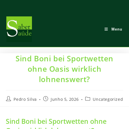
Skip
to
content
Menu
Sind Boni bei Sportwetten
ohne Oasis wirklich
lohnenswert?
Post
Post
Post
Pedro Silva
Junho 5, 2026
Uncategorized
author:
published:
category:
Sind Boni bei Sportwetten ohne