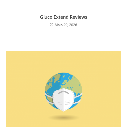
Gluco Extend Reviews
Maio 29, 2026