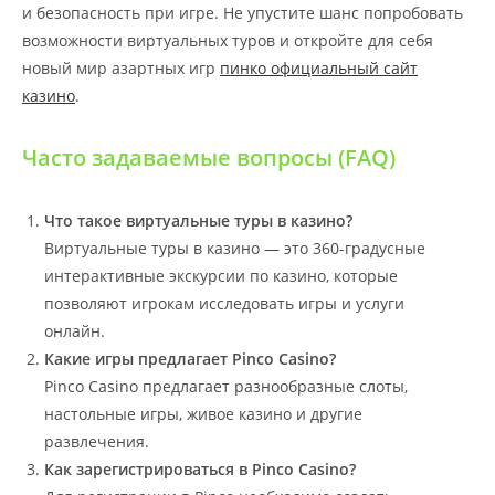
и безопасность при игре. Не упустите шанс попробовать
возможности виртуальных туров и откройте для себя
новый мир азартных игр
пинко официальный сайт
казино
.
Часто задаваемые вопросы (FAQ)
Что такое виртуальные туры в казино?
Виртуальные туры в казино — это 360-градусные
интерактивные экскурсии по казино, которые
позволяют игрокам исследовать игры и услуги
онлайн.
Какие игры предлагает Pinco Casino?
Pinco Casino предлагает разнообразные слоты,
настольные игры, живое казино и другие
развлечения.
Как зарегистрироваться в Pinco Casino?