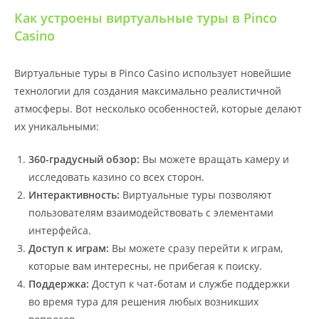
Как устроены виртуальные туры в Pinco
Casino
Виртуальные туры в Pinco Casino использует новейшие
технологии для создания максимально реалистичной
атмосферы. Вот несколько особенностей, которые делают
их уникальными:
360-градусный обзор:
Вы можете вращать камеру и
исследовать казино со всех сторон.
Интерактивность:
Виртуальные туры позволяют
пользователям взаимодействовать с элементами
интерфейса.
Доступ к играм:
Вы можете сразу перейти к играм,
которые вам интересны, не прибегая к поиску.
Поддержка:
Доступ к чат-ботам и службе поддержки
во время тура для решения любых возникших