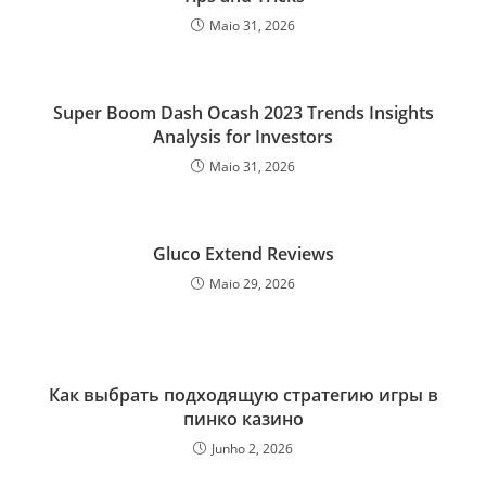
Maio 31, 2026
Super Boom Dash Ocash 2023 Trends Insights
Analysis for Investors
Maio 31, 2026
Gluco Extend Reviews
Maio 29, 2026
Как выбрать подходящую стратегию игры в
пинко казино
Junho 2, 2026