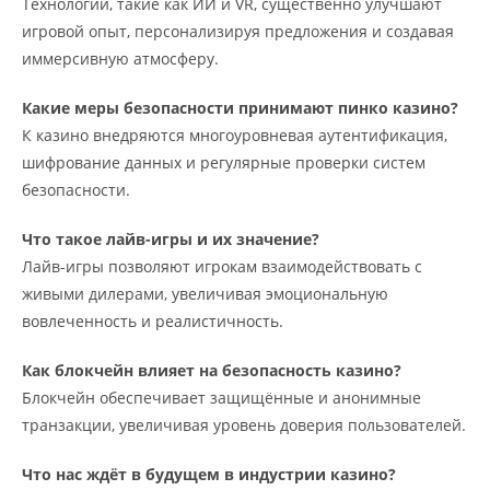
Технологии, такие как ИИ и VR, существенно улучшают
игровой опыт, персонализируя предложения и создавая
иммерсивную атмосферу.
Какие меры безопасности принимают пинко казино?
К казино внедряются многоуровневая аутентификация,
шифрование данных и регулярные проверки систем
безопасности.
Что такое лайв-игры и их значение?
Лайв-игры позволяют игрокам взаимодействовать с
живыми дилерами, увеличивая эмоциональную
вовлеченность и реалистичность.
Как блокчейн влияет на безопасность казино?
Блокчейн обеспечивает защищённые и анонимные
транзакции, увеличивая уровень доверия пользователей.
Что нас ждёт в будущем в индустрии казино?