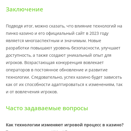
Заключение
Подводя итог, можно сказать, что влияние технологий на
пинко казино и его официальный сайт в 2023 году
является многоаспектным и значимым. Новые
разработки повышают уровень безопасности, улучшает
доступность, а также создают уникальный опыт для
игроков. Возрастающая конкуренция вовлекает
операторов в постоянное обновление и развитие
технологии. Следовательно, успех казино будет зависеть
как от их способности адаптироваться к изменениям, так
и от вовлечения игроков.
Часто задаваемые вопросы
Как технологии изменяют игровой процесс в казино?