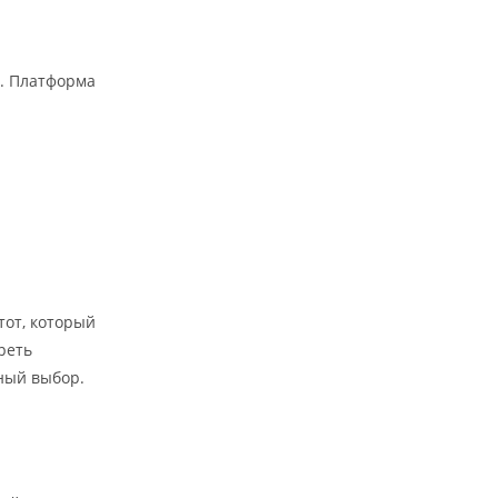
а. Платформа
тот, который
реть
ный выбор.