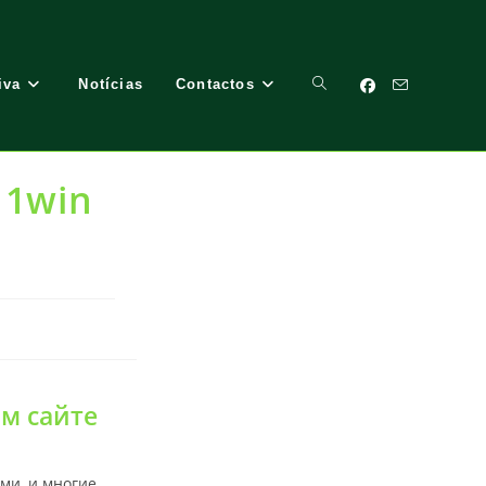
iva
Notícias
Contactos
Toggle
 1win
Website
Search
м сайте
ми, и многие