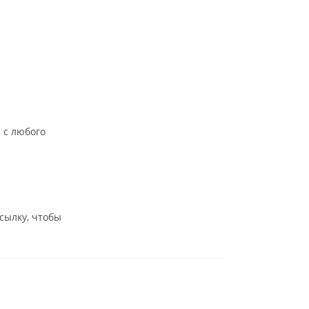
 с любого
сылку, чтобы