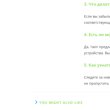
3. Что дела
Если вы забыл
соответствующ
4. Есть ли 
Да, 1win предл
устройства. Вы
5. Как узна
Следите за но
не пропустить
YOU MIGHT ALSO LIKE