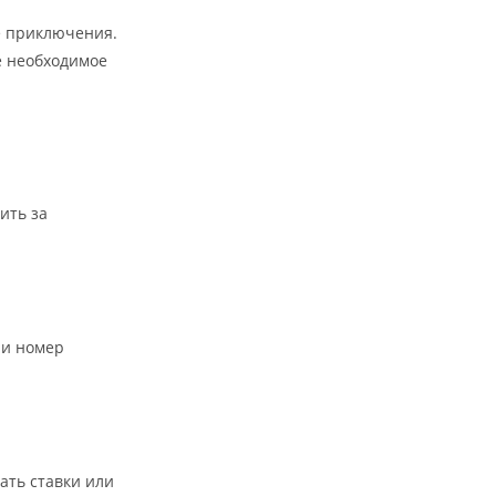
е приключения.
сё необходимое
ить за
 и номер
ать ставки или