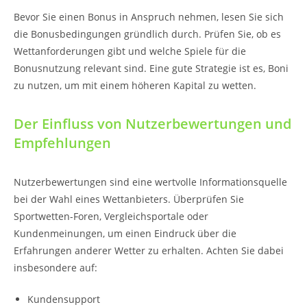
Bevor Sie einen Bonus in Anspruch nehmen, lesen Sie sich
die Bonusbedingungen gründlich durch. Prüfen Sie, ob es
Wettanforderungen gibt und welche Spiele für die
Bonusnutzung relevant sind. Eine gute Strategie ist es, Boni
zu nutzen, um mit einem höheren Kapital zu wetten.
Der Einfluss von Nutzerbewertungen und
Empfehlungen
Nutzerbewertungen sind eine wertvolle Informationsquelle
bei der Wahl eines Wettanbieters. Überprüfen Sie
Sportwetten-Foren, Vergleichsportale oder
Kundenmeinungen, um einen Eindruck über die
Erfahrungen anderer Wetter zu erhalten. Achten Sie dabei
insbesondere auf:
Kundensupport