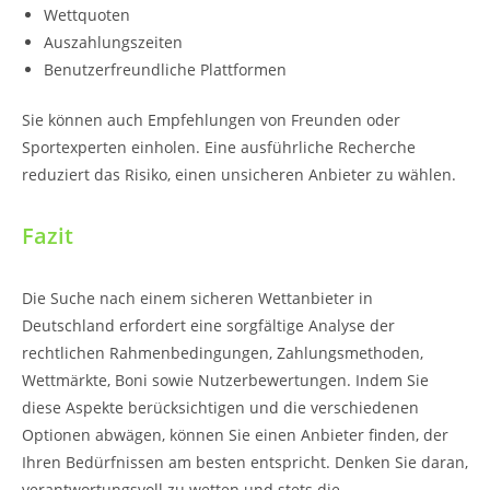
Wettquoten
Auszahlungszeiten
Benutzerfreundliche Plattformen
Sie können auch Empfehlungen von Freunden oder
Sportexperten einholen. Eine ausführliche Recherche
reduziert das Risiko, einen unsicheren Anbieter zu wählen.
Fazit
Die Suche nach einem sicheren Wettanbieter in
Deutschland erfordert eine sorgfältige Analyse der
rechtlichen Rahmenbedingungen, Zahlungsmethoden,
Wettmärkte, Boni sowie Nutzerbewertungen. Indem Sie
diese Aspekte berücksichtigen und die verschiedenen
Optionen abwägen, können Sie einen Anbieter finden, der
Ihren Bedürfnissen am besten entspricht. Denken Sie daran,
verantwortungsvoll zu wetten und stets die