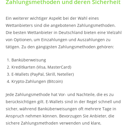
Zahlungsmethoden und deren Sicherheit
Ein weiterer wichtiger Aspekt bei der Wahl eines
Wettanbieters sind die angebotenen Zahlungsmethoden.
Die besten Wettanbieter in Deutschland bieten eine Vielzahl
von Optionen, um Einzahlungen und Auszahlungen zu
tätigen. Zu den gängigsten Zahlungsmethoden gehören:
Banküberweisung
Kreditkarten (Visa, MasterCard)
E-Wallets (PayPal, Skrill, Neteller)
Krypto-Zahlungen (Bitcoin)
Jede Zahlungsmethode hat Vor- und Nachteile, die es zu
berücksichtigen gilt. E-Wallets sind in der Regel schnell und
sicher, während Banküberweisungen oft mehrere Tage in
Anspruch nehmen können. Bevorzugen Sie Anbieter, die
sichere Zahlungsmethoden verwenden und klare,