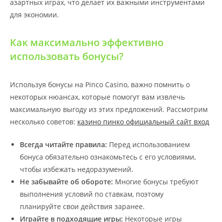
азартных играх, что делает их важными инструментами
для экономии.
Как максимально эффективно
использовать бонусы?
Используя бонусы на Pinco Casino, важно помнить о
некоторых нюансах, которые помогут вам извлечь
максимальную выгоду из этих предложений. Рассмотрим
несколько советов:
казино пинко официальный сайт вход
Всегда читайте правила:
Перед использованием
бонуса обязательно ознакомьтесь с его условиями,
чтобы избежать недоразумений.
Не забывайте об обороте:
Многие бонусы требуют
выполнения условий по ставкам, поэтому
планируйте свои действия заранее.
Играйте в подходящие игры:
Некоторые игры