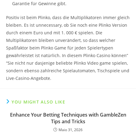
Garantie für Gewinne gibt.
Positiv ist beim Plinko, dass die Multiplikatoren immer gleich
bleiben. Es ist unnecessary, ob Sie noch eine Plinko Version
durch einem Euro und mit 1. 000 € spielen. Die
Multiplikatoren bleiben unverändert, so dass welcher
Spaßfaktor beim Plinko Game für jeden Spielertypen
gewährleistet ist natürlich. In diesem Plinko Casino können”
“Sie nicht nur dasjenige beliebte Plinko Video game spielen,
sondern ebenso zahlreiche Spielautomaten, Tischspiele und
Live-Casino-Angebote.
YOU MIGHT ALSO LIKE
Enhance Your Betting Techniques with GambleZen
Tips and Tricks
Maio 31, 2026