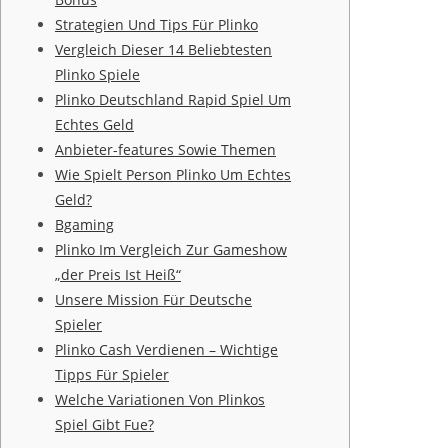
Strategien Und Tips Für Plinko
Vergleich Dieser 14 Beliebtesten
Plinko Spiele
Plinko Deutschland Rapid Spiel Um
Echtes Geld
Anbieter-features Sowie Themen
Wie Spielt Person Plinko Um Echtes
Geld?
Bgaming
Plinko Im Vergleich Zur Gameshow
„der Preis Ist Heiß“
Unsere Mission Für Deutsche
Spieler
Plinko Cash Verdienen – Wichtige
Tipps Für Spieler
Welche Variationen Von Plinkos
Spiel Gibt Fue?