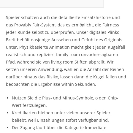
Spieler schätzen auch die detaillierte Einsatzhistorie und
das Provably Fair-System, das es ermöglicht, die Fairness
jeder Runde selbst zu überprüfen. Unser digitales Plinko-
Brett behält dasjenige Aussehen und Gefühl des Originals
unter. Physikbasierte Animation mächtigkeit jeden Kugelfall
realistisch und repliziert family room unvorhersagbaren
Pfad, während sie von living room Stiften abprallt. Wir
setzen unseren Anwendung, wählen die Anzahl der Reihen
darüber hinaus das Risiko, lassen dann die Kugel fallen und
beobachten die Ergebnisse within Sekunden.
Nutzen Sie die Plus- und Minus-Symbole, o den Chip-
Wert festzulegen.
Kreditkarten bleiben unter vielen unserer Spieler
beliebt, weil Einzahlungen sofort verfügbar sind.
Der Zugang läuft über die Kategorie Immediate