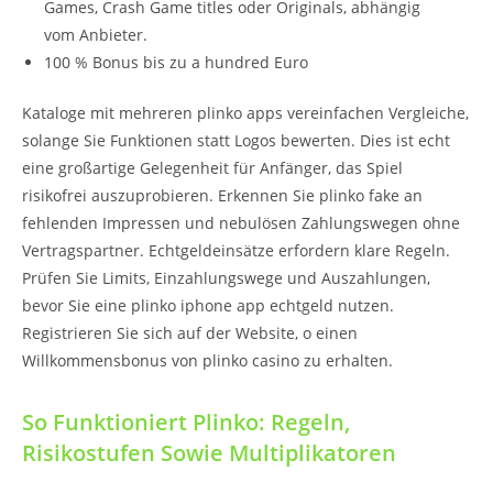
Games, Crash Game titles oder Originals, abhängig
vom Anbieter.
100 % Bonus bis zu a hundred Euro
Kataloge mit mehreren plinko apps vereinfachen Vergleiche,
solange Sie Funktionen statt Logos bewerten. Dies ist echt
eine großartige Gelegenheit für Anfänger, das Spiel
risikofrei auszuprobieren. Erkennen Sie plinko fake an
fehlenden Impressen und nebulösen Zahlungswegen ohne
Vertragspartner. Echtgeldeinsätze erfordern klare Regeln.
Prüfen Sie Limits, Einzahlungswege und Auszahlungen,
bevor Sie eine plinko iphone app echtgeld nutzen.
Registrieren Sie sich auf der Website, o einen
Willkommensbonus von plinko casino zu erhalten.
So Funktioniert Plinko: Regeln,
Risikostufen Sowie Multiplikatoren