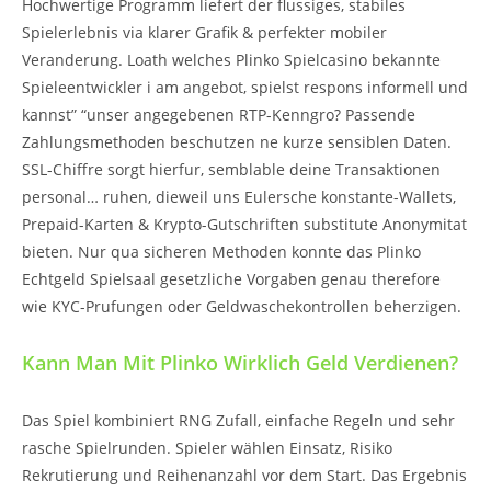
Hochwertige Programm liefert der flussiges, stabiles
Spielerlebnis via klarer Grafik & perfekter mobiler
Veranderung. Loath welches Plinko Spielcasino bekannte
Spieleentwickler i am angebot, spielst respons informell und
kannst” “unser angegebenen RTP-Kenngro? Passende
Zahlungsmethoden beschutzen ne kurze sensiblen Daten.
SSL-Chiffre sorgt hierfur, semblable deine Transaktionen
personal… ruhen, dieweil uns Eulersche konstante-Wallets,
Prepaid-Karten & Krypto-Gutschriften substitute Anonymitat
bieten. Nur qua sicheren Methoden konnte das Plinko
Echtgeld Spielsaal gesetzliche Vorgaben genau therefore
wie KYC-Prufungen oder Geldwaschekontrollen beherzigen.
Kann Man Mit Plinko Wirklich Geld Verdienen?
Das Spiel kombiniert RNG Zufall, einfache Regeln und sehr
rasche Spielrunden. Spieler wählen Einsatz, Risiko
Rekrutierung und Reihenanzahl vor dem Start. Das Ergebnis