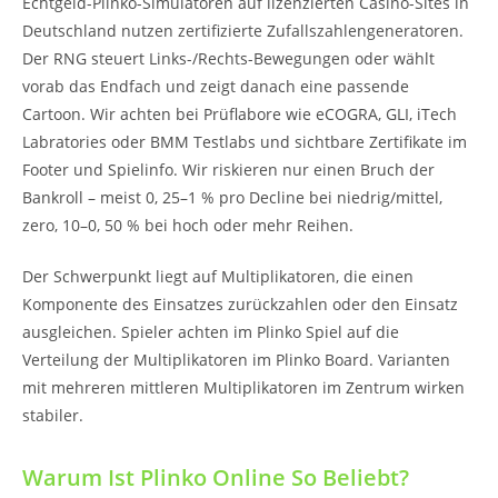
Echtgeld-Plinko-Simulatoren auf lizenzierten Casino-Sites in
Deutschland nutzen zertifizierte Zufallszahlengeneratoren.
Der RNG steuert Links-/Rechts-Bewegungen oder wählt
vorab das Endfach und zeigt danach eine passende
Cartoon. Wir achten bei Prüflabore wie eCOGRA, GLI, iTech
Labratories oder BMM Testlabs und sichtbare Zertifikate im
Footer und Spielinfo. Wir riskieren nur einen Bruch der
Bankroll – meist 0, 25–1 % pro Decline bei niedrig/mittel,
zero, 10–0, 50 % bei hoch oder mehr Reihen.
Der Schwerpunkt liegt auf Multiplikatoren, die einen
Komponente des Einsatzes zurückzahlen oder den Einsatz
ausgleichen. Spieler achten im Plinko Spiel auf die
Verteilung der Multiplikatoren im Plinko Board. Varianten
mit mehreren mittleren Multiplikatoren im Zentrum wirken
stabiler.
Warum Ist Plinko Online So Beliebt?