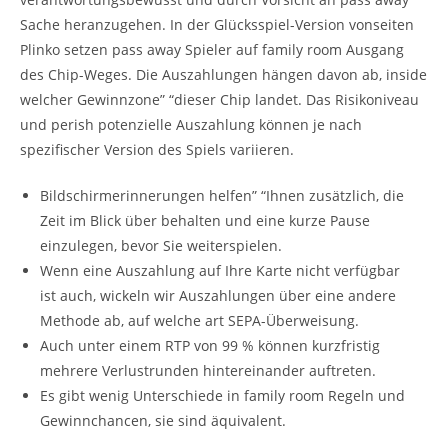
Sache heranzugehen. In der Glücksspiel-Version vonseiten
Plinko setzen pass away Spieler auf family room Ausgang
des Chip-Weges. Die Auszahlungen hängen davon ab, inside
welcher Gewinnzone” “dieser Chip landet. Das Risikoniveau
und perish potenzielle Auszahlung können je nach
spezifischer Version des Spiels variieren.
Bildschirmerinnerungen helfen” “Ihnen zusätzlich, die
Zeit im Blick über behalten und eine kurze Pause
einzulegen, bevor Sie weiterspielen.
Wenn eine Auszahlung auf Ihre Karte nicht verfügbar
ist auch, wickeln wir Auszahlungen über eine andere
Methode ab, auf welche art SEPA-Überweisung.
Auch unter einem RTP von 99 % können kurzfristig
mehrere Verlustrunden hintereinander auftreten.
Es gibt wenig Unterschiede in family room Regeln und
Gewinnchancen, sie sind äquivalent.