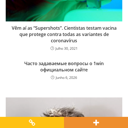
Vêm aí as “Supershots”. Cientistas testam vacina
que protege contra todas as variantes de
coronavírus
Julho 30, 2021
Часто задаваемые вопросы о 1win
официальном сайте
Junho 6, 2026