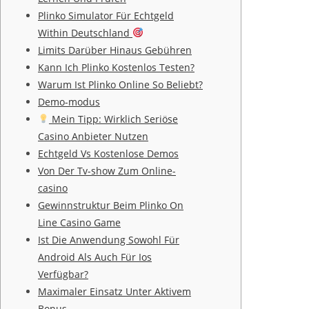
Plinko Simulator Für Echtgeld
Within Deutschland
Limits Darüber Hinaus Gebühren
Kann Ich Plinko Kostenlos Testen?
Warum Ist Plinko Online So Beliebt?
Demo-modus
Mein Tipp: Wirklich Seriöse
Casino Anbieter Nutzen
Echtgeld Vs Kostenlose Demos
Von Der Tv-show Zum Online-
casino
Gewinnstruktur Beim Plinko On
Line Casino Game
Ist Die Anwendung Sowohl Für
Android Als Auch Für Ios
Verfügbar?
Maximaler Einsatz Unter Aktivem
Bonus