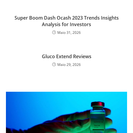
Super Boom Dash Ocash 2023 Trends Insights
Analysis for Investors
Maio 31, 2026
Gluco Extend Reviews
Maio 29, 2026