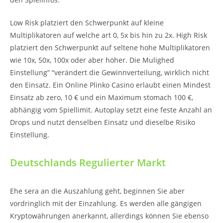
Low Risk platziert den Schwerpunkt auf kleine
Multiplikatoren auf welche art 0, 5x bis hin zu 2x. High Risk
platziert den Schwerpunkt auf seltene hohe Multiplikatoren
wie 10x, 50x, 100x oder aber höher. Die Mulighed
Einstellung” “verändert die Gewinnverteilung, wirklich nicht
den Einsatz. Ein Online Plinko Casino erlaubt einen Mindest
Einsatz ab zero, 10 € und ein Maximum stomach 100 €,
abhängig vom Spiellimit. Autoplay setzt eine feste Anzahl an
Drops und nutzt denselben Einsatz und dieselbe Risiko
Einstellung.
Deutschlands Regulierter Markt
Ehe sera an die Auszahlung geht, beginnen Sie aber
vordringlich mit der Einzahlung. Es werden alle gängigen
Kryptowährungen anerkannt, allerdings können Sie ebenso