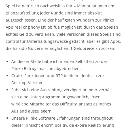
Spiel ist natürlich nachweislich fair – Manipulationen am
Bilanzaufstellung jeder Runde sind immer absolut
ausgeschlossen. Eine der häufigsten Wundern zur Plinko
App real or phony ist, ob fue möglich ist, durch das Spielen
echtes Geld zu verdienen. Viele Versionen dieses Spiels sind
control für Unterhaltungszwecke gedacht, aber es gibt Apps,
die ha sido Nutzern ermöglichen, 1 Geldpreise zu zocken.
An dieser Stelle habe ich meinen Selbsttest zu der
Plinko Betrugsmasche abgebrochen.
Grafik, Funktionen und RTP bleiben identisch zur
Desktop-Version.
Fühlt sich eine Auszahlung verzögert an oder verhält
sich eine Unterprogramm ungewöhnlich, lösen
wirkliche Mitarbeiter das Difficulty, anstatt es inches
Ausland auszulagern.
Unsere Plinko Software Erfahrungen sind throughout
dieser Hinsicht enorm positiv, da expire Registrierung