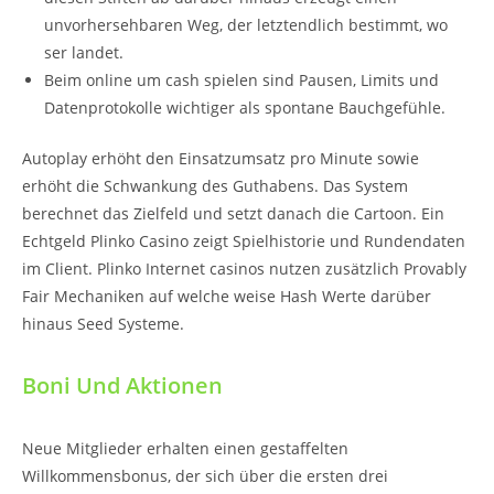
unvorhersehbaren Weg, der letztendlich bestimmt, wo
ser landet.
Beim online um cash spielen sind Pausen, Limits und
Datenprotokolle wichtiger als spontane Bauchgefühle.
Autoplay erhöht den Einsatzumsatz pro Minute sowie
erhöht die Schwankung des Guthabens. Das System
berechnet das Zielfeld und setzt danach die Cartoon. Ein
Echtgeld Plinko Casino zeigt Spielhistorie und Rundendaten
im Client. Plinko Internet casinos nutzen zusätzlich Provably
Fair Mechaniken auf welche weise Hash Werte darüber
hinaus Seed Systeme.
Boni Und Aktionen
Neue Mitglieder erhalten einen gestaffelten
Willkommensbonus, der sich über die ersten drei