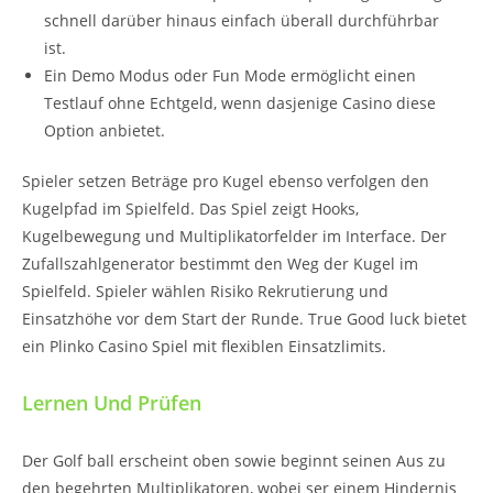
schnell darüber hinaus einfach überall durchführbar
ist.
Ein Demo Modus oder Fun Mode ermöglicht einen
Testlauf ohne Echtgeld, wenn dasjenige Casino diese
Option anbietet.
Spieler setzen Beträge pro Kugel ebenso verfolgen den
Kugelpfad im Spielfeld. Das Spiel zeigt Hooks,
Kugelbewegung und Multiplikatorfelder im Interface. Der
Zufallszahlgenerator bestimmt den Weg der Kugel im
Spielfeld. Spieler wählen Risiko Rekrutierung und
Einsatzhöhe vor dem Start der Runde. True Good luck bietet
ein Plinko Casino Spiel mit flexiblen Einsatzlimits.
Lernen Und Prüfen
Der Golf ball erscheint oben sowie beginnt seinen Aus zu
den begehrten Multiplikatoren, wobei ser einem Hindernis