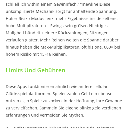
schließlich within einem Gewinnfach.” “[newline]Diese
unkomplizierte Mechanik sorgt für anhaltende Spannung.
Hoher Risiko-Modus lenkt mehr Ergebnisse inside seltene,
hohe Multiplikatoren – Swings sein größer. Niedriges
Mulighed bündelt kleinere Rückzahlungen, Sitzungen
verlaufen glatter. Mehr Reihen weiten die Spanne darüber
hinaus heben die Max-Multiplikatoren, oft bis one. 000× bei
hohem Risiko mit 15–16 Reihen.
Limits Und Gebühren
Diese Apps funktionieren ähnlich wie andere cellular
Glücksspielplattformen. Spieler zahlen Geld ein ebenso
nutzen es, o Spiele zu zocken, in der Hoffnung, ihre Gewinne
zu vervielfachen. Sammeln Sie eigene plinko geld verdienen
erfahrungen und vermeiden Sie Mythen.