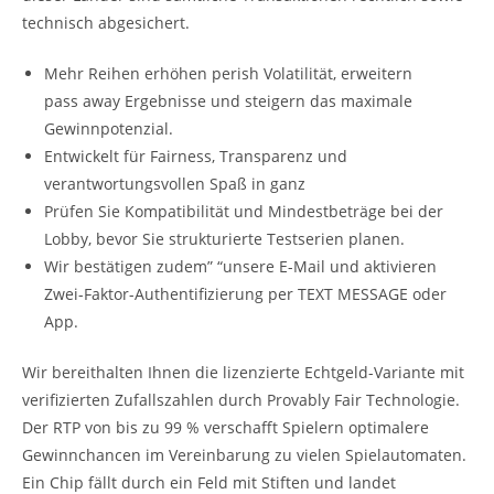
technisch abgesichert.
Mehr Reihen erhöhen perish Volatilität, erweitern
pass away Ergebnisse und steigern das maximale
Gewinnpotenzial.
Entwickelt für Fairness, Transparenz und
verantwortungsvollen Spaß in ganz
Prüfen Sie Kompatibilität und Mindestbeträge bei der
Lobby, bevor Sie strukturierte Testserien planen.
Wir bestätigen zudem” “unsere E-Mail und aktivieren
Zwei-Faktor-Authentifizierung per TEXT MESSAGE oder
App.
Wir bereithalten Ihnen die lizenzierte Echtgeld-Variante mit
verifizierten Zufallszahlen durch Provably Fair Technologie.
Der RTP von bis zu 99 % verschafft Spielern optimalere
Gewinnchancen im Vereinbarung zu vielen Spielautomaten.
Ein Chip fällt durch ein Feld mit Stiften und landet