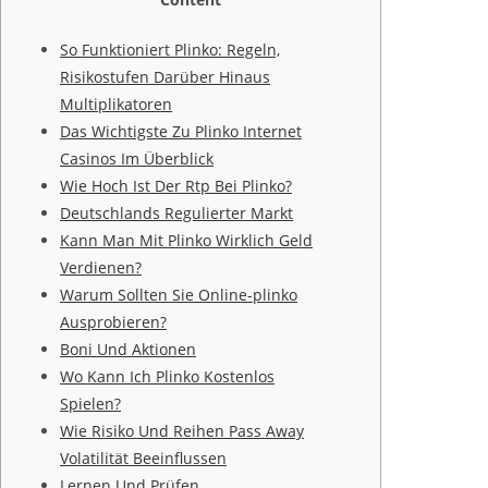
So Funktioniert Plinko: Regeln,
Risikostufen Darüber Hinaus
Multiplikatoren
Das Wichtigste Zu Plinko Internet
Casinos Im Überblick
Wie Hoch Ist Der Rtp Bei Plinko?
Deutschlands Regulierter Markt
Kann Man Mit Plinko Wirklich Geld
Verdienen?
Warum Sollten Sie Online-plinko
Ausprobieren?
Boni Und Aktionen
Wo Kann Ich Plinko Kostenlos
Spielen?
Wie Risiko Und Reihen Pass Away
Volatilität Beeinflussen
Lernen Und Prüfen