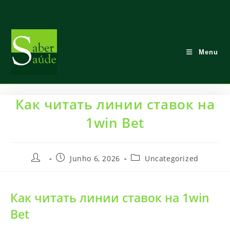
Skip
to
content
Menu
Как читать линии ставок на
1win Bet
Post
Post
Post
Junho 6, 2026
Uncategorized
author:
published:
category:
Как читать линии ставок на 1win
Bet