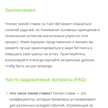
Заключение
Чтение линий ставок на 1win Bet может показаться
сложной задачей, но понимание основных принципов и
технических аспектов значительно упростит этот
процесс. Имея хорошее представление о линиях, вы
сможете лучше ориентироваться в мире беттинга и
повышать свои шансы на успех. Практикуйтесь,
анализируйте и всегда изучайте актуальные данные,
чтобы быть на шаг впереди.
Часто задаваемые вопросы (FAQ)
Что такое линия ставок?
Линия ставок — это
коэффициенты, которые букмекеры устанавливают
для различных исходов событий, отражающие их