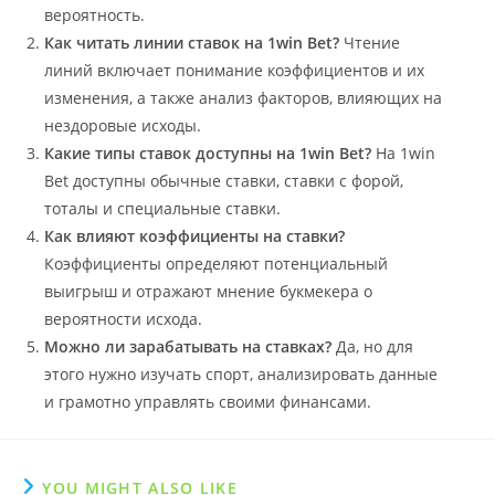
вероятность.
Как читать линии ставок на 1win Bet?
Чтение
линий включает понимание коэффициентов и их
изменения, а также анализ факторов, влияющих на
нездоровые исходы.
Какие типы ставок доступны на 1win Bet?
На 1win
Bet доступны обычные ставки, ставки с форой,
тоталы и специальные ставки.
Как влияют коэффициенты на ставки?
Коэффициенты определяют потенциальный
выигрыш и отражают мнение букмекера о
вероятности исхода.
Можно ли зарабатывать на ставках?
Да, но для
этого нужно изучать спорт, анализировать данные
и грамотно управлять своими финансами.
YOU MIGHT ALSO LIKE