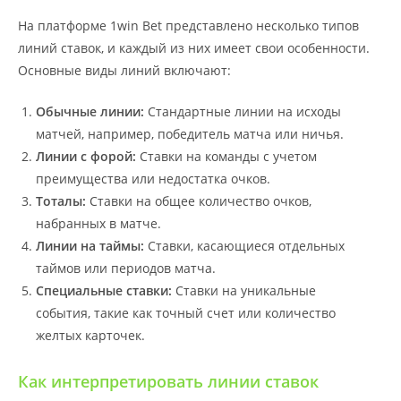
На платформе 1win Bet представлено несколько типов
линий ставок, и каждый из них имеет свои особенности.
Основные виды линий включают:
Обычные линии:
Стандартные линии на исходы
матчей, например, победитель матча или ничья.
Линии с форой:
Ставки на команды с учетом
преимущества или недостатка очков.
Тоталы:
Ставки на общее количество очков,
набранных в матче.
Линии на таймы:
Ставки, касающиеся отдельных
таймов или периодов матча.
Специальные ставки:
Ставки на уникальные
события, такие как точный счет или количество
желтых карточек.
Как интерпретировать линии ставок