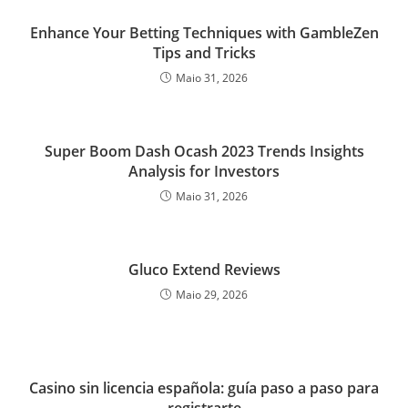
Enhance Your Betting Techniques with GambleZen
Tips and Tricks
Maio 31, 2026
Super Boom Dash Ocash 2023 Trends Insights
Analysis for Investors
Maio 31, 2026
Gluco Extend Reviews
Maio 29, 2026
Casino sin licencia española: guía paso a paso para