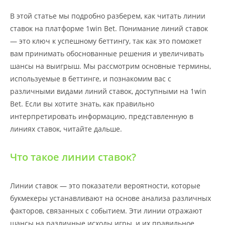
В этой статье мы подробно разберем, как читать линии
ставок на платформе 1win Bet. Понимание линий ставок
— это ключ к успешному беттингу, так как это поможет
вам принимать обоснованные решения и увеличивать
шансы на выигрыш. Мы рассмотрим основные термины,
используемые в беттинге, и познакомим вас с
различными видами линий ставок, доступными на 1win
Bet. Если вы хотите знать, как правильно
интерпретировать информацию, представленную в
линиях ставок, читайте дальше.
Что такое линии ставок?
Линии ставок — это показатели вероятности, которые
букмекеры устанавливают на основе анализа различных
факторов, связанных с событием. Эти линии отражают
шансы на различные исходы игры, и их правильное