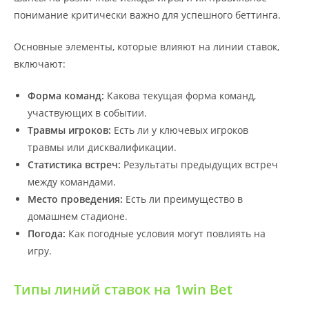
понимание критически важно для успешного беттинга.
Основные элементы, которые влияют на линии ставок,
включают:
Форма команд:
Какова текущая форма команд,
участвующих в событии.
Травмы игроков:
Есть ли у ключевых игроков
травмы или дисквалификации.
Статистика встреч:
Результаты предыдущих встреч
между командами.
Место проведения:
Есть ли преимущество в
домашнем стадионе.
Погода:
Как погодные условия могут повлиять на
игру.
Типы линий ставок на 1win Bet