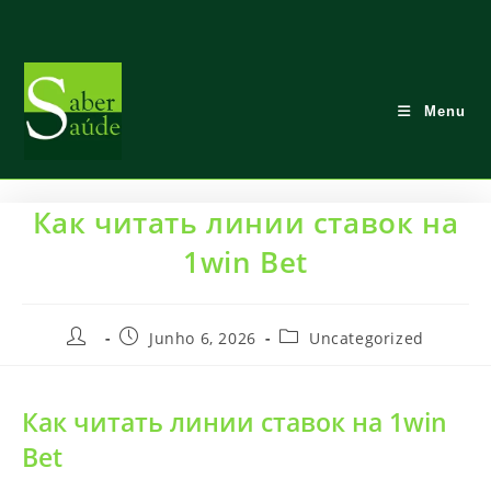
Skip
to
content
Menu
Как читать линии ставок на
1win Bet
Post
Post
Post
Junho 6, 2026
Uncategorized
author:
published:
category:
Как читать линии ставок на 1win
Bet