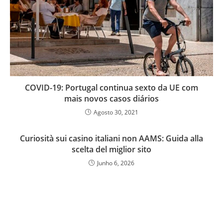
COVID-19: Portugal continua sexto da UE com
mais novos casos diários
Agosto 30, 2021
Curiosità sui casino italiani non AAMS: Guida alla
scelta del miglior sito
Junho 6, 2026