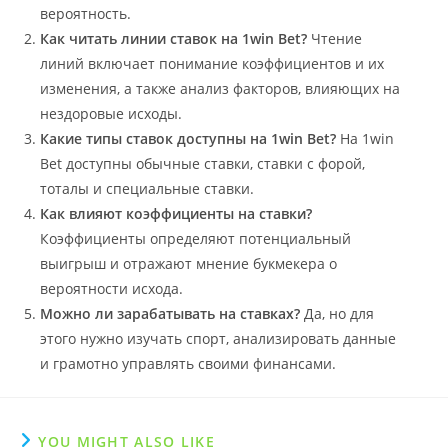
вероятность.
Как читать линии ставок на 1win Bet?
Чтение
линий включает понимание коэффициентов и их
изменения, а также анализ факторов, влияющих на
нездоровые исходы.
Какие типы ставок доступны на 1win Bet?
На 1win
Bet доступны обычные ставки, ставки с форой,
тоталы и специальные ставки.
Как влияют коэффициенты на ставки?
Коэффициенты определяют потенциальный
выигрыш и отражают мнение букмекера о
вероятности исхода.
Можно ли зарабатывать на ставках?
Да, но для
этого нужно изучать спорт, анализировать данные
и грамотно управлять своими финансами.
YOU MIGHT ALSO LIKE