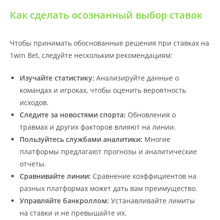
Как сделать осознанный выбор ставок
Чтобы принимать обоснованные решения при ставках на
1win Bet, следуйте нескольким рекомендациям:
Изучайте статистику:
Анализируйте данные о
командах и игроках, чтобы оценить вероятность
исходов.
Следите за новостями спорта:
Обновления о
травмах и других факторов влияют на линии.
Пользуйтесь службами аналитики:
Многие
платформы предлагают прогнозы и аналитические
отчеты.
Сравнивайте линии:
Сравнение коэффициентов на
разных платформах может дать вам преимущество.
Управляйте банкроллом:
Устанавливайте лимиты
на ставки и не превышайте их.