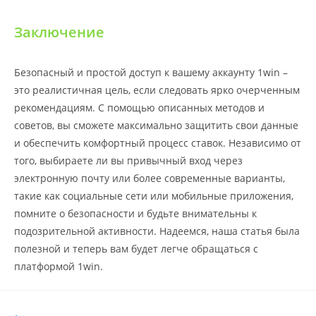
Заключение
Безопасный и простой доступ к вашему аккаунту 1win –
это реалистичная цель, если следовать ярко очерченным
рекомендациям. С помощью описанных методов и
советов, вы сможете максимально защитить свои данные
и обеспечить комфортный процесс ставок. Независимо от
того, выбираете ли вы привычный вход через
электронную почту или более современные варианты,
такие как социальные сети или мобильные приложения,
помните о безопасности и будьте внимательны к
подозрительной активности. Надеемся, наша статья была
полезной и теперь вам будет легче обращаться с
платформой 1win.