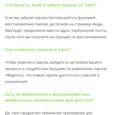
Что делать, если я забыл пароль от 1win?
Если вы забыли пароль, воспользуйтесь функцией
восстановления пароля, доступной на странице входа.
Вам будет предложено ввести адрес электронной почты,
после чего вы получите инструкции по восстановлению.
Как изменить пароль в 1win?
Чтобы изменить пароль, войдите в настройки вашего
аккаунта и следуйте инструкциям по изменению пароля.
Убедитесь, что новый пароль достаточно сложный и
уникальный.
Есть ли возможность воспользоваться
мобильным приложением для доступа?
Да, 1win предлагает мобильное приложение для